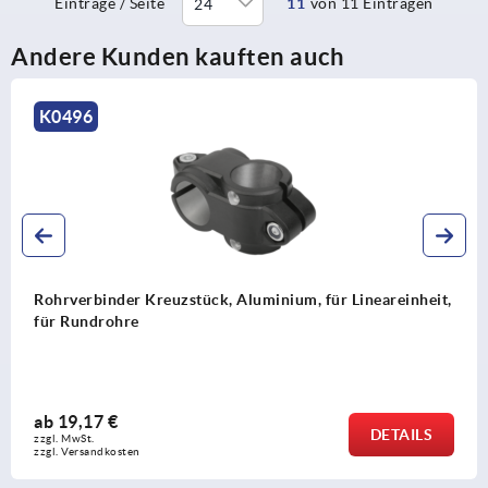
Einträge / Seite
11
von 11 Einträgen
Andere Kunden kauften auch
K0496
Rohrverbinder Kreuzstück, Aluminium, für Lineareinheit,
für Rundrohre
ab
19,17 €
DETAILS
zzgl. MwSt.
zzgl. Versandkosten