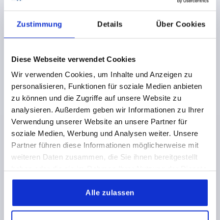
Zustimmung
Details
Über Cookies
Einschraubbacken für Zentrisch-Spanner 65-80-125 mm
Diese Webseite verwendet Cookies
ab
48,88 €
Wir verwenden Cookies, um Inhalte und Anzeigen zu
DETAILS
zzgl. MwSt.
personalisieren, Funktionen für soziale Medien anbieten
zzgl. Versandkosten
zu können und die Zugriffe auf unsere Website zu
analysieren. Außerdem geben wir Informationen zu Ihrer
Verwendung unserer Website an unsere Partner für
K1375
soziale Medien, Werbung und Analysen weiter. Unsere
Partner führen diese Informationen möglicherweise mit
weiteren Daten zusammen, die Sie ihnen bereitgestellt
haben oder die sie im Rahmen Ihrer Nutzung der Dienste
gesammelt haben.
Alle zulassen
Prismenbacken für Zentrisch-Spanner 65-80-125 mm