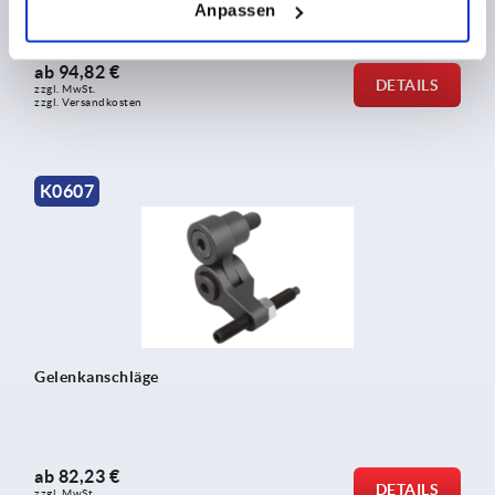
Anpassen
ab
94,82 €
DETAILS
zzgl. MwSt.
zzgl. Versandkosten
K0607
Gelenkanschläge
ab
82,23 €
DETAILS
zzgl. MwSt.