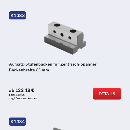
K1383
Aufsatz-Stufenbacken für Zentrisch-Spanner
Backenbreite 65 mm
ab
122,18 €
DETAILS
zzgl. MwSt.
zzgl. Versandkosten
K1384