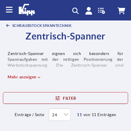
SCHRAUBSTOCK SPANNTECHNIK
Zentrisch-Spanner
Zentrisch-Spanner eignen sich besonders für
Spannaufgaben mit der mittigen Positionierung der
Werkstückspannung. Die Zentrisch-Spanner sind
serienmäßig mit einer Schnittstelle für Nullpunkt-
Spannsysteme, Schnittstelle für Handlingsysteme
Mehr anzeigen
(automationsfähig) sowie mit einer Adapterplatte für
Rastersystem ausgestattet.
FILTER
Einträge / Seite
11
von 11 Einträgen