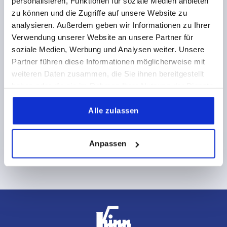
personalisieren, Funktionen für soziale Medien anbieten
zu können und die Zugriffe auf unsere Website zu
analysieren. Außerdem geben wir Informationen zu Ihrer
Jetzt zum KIPP Newsletter anmelden
Lieferung SPEDITION
Verwendung unserer Website an unsere Partner für
Möchten Sie von exklusiven Angeboten und
soziale Medien, Werbung und Analysen weiter. Unsere
Neuigkeiten als Erstes erfahren? Melden Sie sich für
Bestellung
Partner führen diese Informationen möglicherweise mit
unseren Newsletter an und verpassen Sie keine
Bis 8:00 Uhr - Versand am selben Tag
spannenden Aktionen mehr!
weiteren Daten zusammen, die Sie ihnen bereitgestellt
Nach 8:00 Uhr - Versand am Folgetag
haben oder die sie im Rahmen Ihrer Nutzung der Dienste
gesammelt haben.
Alle zulassen
Anpassen