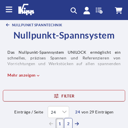
NULLPUNKT SPANNTECHNIK
Nullpunkt-Spannsystem
Das Nullpunkt-Spannsystem UNILOCK ermöglicht ein
schnelles, präzises Spannen und Referenzieren von
Vorrichtungen und Werkstücken auf allen spannenden
Werkzeugmaschinen und Bearbeitungszentren. Das
pneumatische System ist drucklos gespannt. Hohe
Mehr anzeigen
Haltekräfte und sehr hohe Wiederholgenauigkeit sind die
Besonderheiten dieses Systems.
Mehr erfahren
FILTER
Einträge / Seite
24
von 29 Einträgen
(current)
1
2