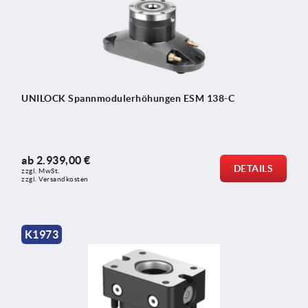
UNILOCK Spannmodulerhöhungen ESM 138-C
ab
2.939,00 €
DETAILS
zzgl. MwSt.
zzgl. Versandkosten
K1973