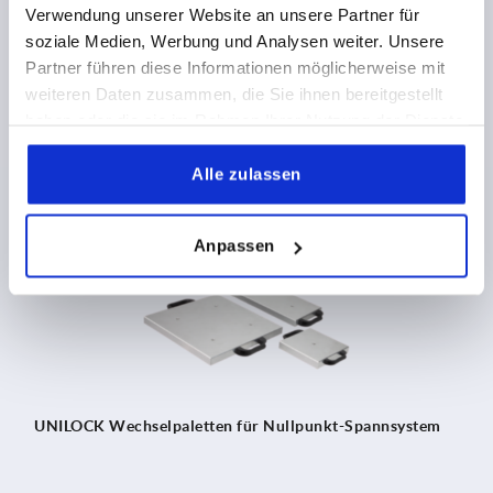
Verwendung unserer Website an unsere Partner für
soziale Medien, Werbung und Analysen weiter. Unsere
Aufspanntürme Grauguss 4-seitig mit UNILOCK
Partner führen diese Informationen möglicherweise mit
Nullpunkt-Spannsystem
weiteren Daten zusammen, die Sie ihnen bereitgestellt
haben oder die sie im Rahmen Ihrer Nutzung der Dienste
gesammelt haben.
Alle zulassen
K1218
Anpassen
UNILOCK Wechselpaletten für Nullpunkt-Spannsystem