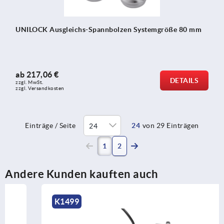
UNILOCK Ausgleichs-Spannbolzen Systemgröße 80 mm
ab
217,06 €
DETAILS
zzgl. MwSt.
zzgl. Versandkosten
Einträge / Seite
24
von 29 Einträgen
(current)
1
2
Andere Kunden kauften auch
K1499