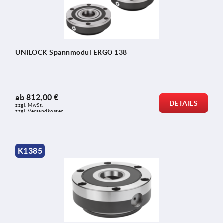
UNILOCK Spannmodul ERGO 138
ab
812,00 €
DETAILS
zzgl. MwSt.
zzgl. Versandkosten
K1385