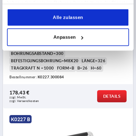
haben oder die sie im Rahmen Ihrer Nutzung der Dienste
gesammelt haben.
ROHRGRIFF, FORM:B, A=300, L=326, D=M08x20
Alle zulassen
EDELSTAHL, SCHWARZ GERIFFELT,
KOMP:KUNSTSTOFF
Anpassen
FARBE GRUNDKÖRPER=SCHWARZ KUNSTSTOFF
GERIFFELT
BOHRUNGSABSTAND=300
BEFESTIGUNGSBOHRUNG=M8X20
LÄNGE=326
TRAGKRAFT N =1000
FORM=B
B=26
H=60
Bestellnummer:
K0227.300084
178,43 €
DETAILS
zzgl. MwSt.
zzgl. Versandkosten
K0227 B