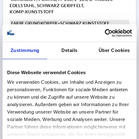
EDELSTAHL, SCHWARZ GERIFFELT,
KOMP:KUNSTSTOFF
FARBE GRUNDKÖRPER=SCHWARZ KUNSTSTOFF
GERIFFELT
BOHRUNGSABSTAND=200
BEFESTIGUNGSBOHRUNG=M8X20
LÄNGE=226
Zustimmung
Details
Über Cookies
TRAGKRAFT N =1000
FORM=B
B=26
H=60
Bestellnummer:
K0227.200084
Diese Webseite verwendet Cookies
166,12 €
DETAILS
Wir verwenden Cookies, um Inhalte und Anzeigen zu
zzgl. MwSt.
zzgl. Versandkosten
personalisieren, Funktionen für soziale Medien anbieten
zu können und die Zugriffe auf unsere Website zu
K0227 B
analysieren. Außerdem geben wir Informationen zu Ihrer
Verwendung unserer Website an unsere Partner für
soziale Medien, Werbung und Analysen weiter. Unsere
Partner führen diese Informationen möglicherweise mit
weiteren Daten zusammen, die Sie ihnen bereitgestellt