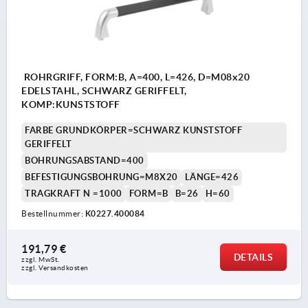
ROHRGRIFF, FORM:B, A=400, L=426, D=M08x20
EDELSTAHL, SCHWARZ GERIFFELT,
KOMP:KUNSTSTOFF
FARBE GRUNDKÖRPER=SCHWARZ KUNSTSTOFF
GERIFFELT
BOHRUNGSABSTAND=400
BEFESTIGUNGSBOHRUNG=M8X20
LÄNGE=426
TRAGKRAFT N =1000
FORM=B
B=26
H=60
Bestellnummer:
K0227.400084
191,79 €
DETAILS
zzgl. MwSt.
zzgl. Versandkosten