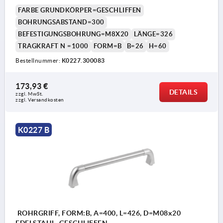
FARBE GRUNDKÖRPER=GESCHLIFFEN
BOHRUNGSABSTAND=300
BEFESTIGUNGSBOHRUNG=M8X20
LÄNGE=326
TRAGKRAFT N =1000
FORM=B
B=26
H=60
Bestellnummer:
K0227.300083
173,93 €
DETAILS
zzgl. MwSt.
zzgl. Versandkosten
K0227 B
ROHRGRIFF, FORM:B, A=400, L=426, D=M08x20