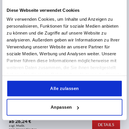
Diese Webseite verwendet Cookies
ab
11,71 €
Wir verwenden Cookies, um Inhalte und Anzeigen zu
DETAILS
zzgl. MwSt.
zzgl. Versandkosten
personalisieren, Funktionen für soziale Medien anbieten
zu können und die Zugriffe auf unsere Website zu
analysieren. Außerdem geben wir Informationen zu Ihrer
Verwendung unserer Website an unsere Partner für
K0109
soziale Medien, Werbung und Analysen weiter. Unsere
Partner führen diese Informationen möglicherweise mit
weiteren Daten zusammen, die Sie ihnen bereitgestellt
haben oder die sie im Rahmen Ihrer Nutzung der Dienste
gesammelt haben.
Alle zulassen
Spannhebel Edelstahl mit Außengewinde
Anpassen
ab
26,24 €
DETAILS
zzgl. MwSt.