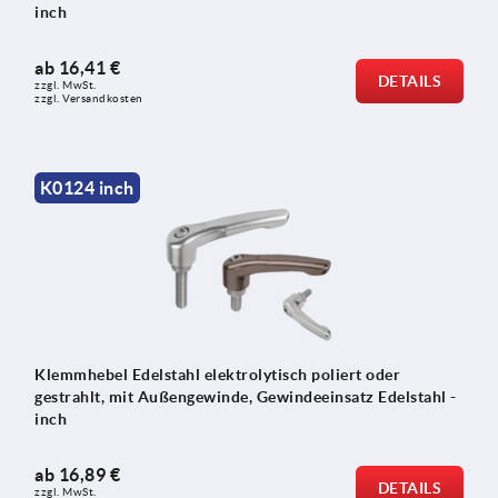
inch
ab
16,41 €
DETAILS
zzgl. MwSt.
zzgl. Versandkosten
K0124 inch
Klemmhebel Edelstahl elektrolytisch poliert oder
gestrahlt, mit Außengewinde, Gewindeeinsatz Edelstahl -
inch
ab
16,89 €
DETAILS
zzgl. MwSt.