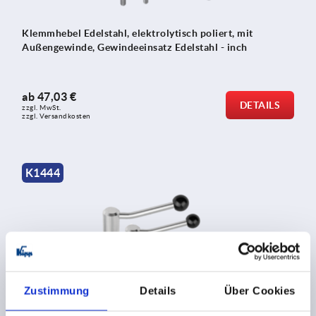
Klemmhebel Edelstahl, elektrolytisch poliert, mit
Außengewinde, Gewindeeinsatz Edelstahl - inch
ab
47,03 €
DETAILS
zzgl. MwSt.
zzgl. Versandkosten
K1444
Zustimmung
Details
Über Cookies
Spannhebel Edelstahl