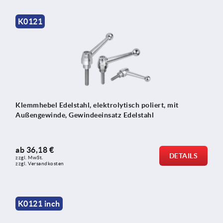
K0121
Klemmhebel Edelstahl, elektrolytisch poliert, mit
Außengewinde, Gewindeeinsatz Edelstahl
ab
36,18 €
DETAILS
zzgl. MwSt.
zzgl. Versandkosten
K0121 inch