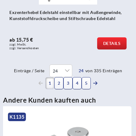
Exzenterhebel Edelstahl einstellbar mit Außengewinde,
Kunststoffdruckscheibe und Stiftschraube Edelstahl
ab
15,75 €
DETAILS
zzgl. MwSt.
zzgl. Versandkosten
Einträge / Seite
24
von 335 Einträgen
(current)
1
2
3
4
5
Andere Kunden kauften auch
K1133