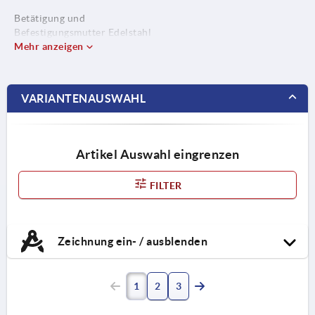
Betätigung und
Befestigungsmutter Edelstahl
1.4404.
Mehr anzeigen
VARIANTENAUSWAHL
Artikel Auswahl eingrenzen
FILTER
Zeichnung ein- / ausblenden
1
2
3