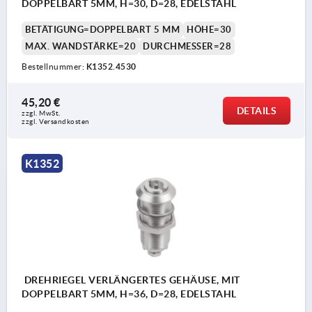
DOPPELBART 5MM, H=30, D=28, EDELSTAHL
BETÄTIGUNG=DOPPELBART 5 MM
HÖHE=30
MAX. WANDSTÄRKE=20
DURCHMESSER=28
Bestellnummer:
K1352.4530
45,20 €
DETAILS
zzgl. MwSt.
zzgl. Versandkosten
K1352
DREHRIEGEL VERLÄNGERTES GEHÄUSE, MIT
DOPPELBART 5MM, H=36, D=28, EDELSTAHL