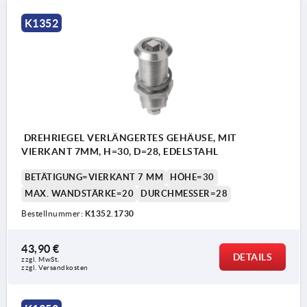
K1352
DREHRIEGEL VERLÄNGERTES GEHÄUSE, MIT
VIERKANT 7MM, H=30, D=28, EDELSTAHL
BETÄTIGUNG=VIERKANT 7 MM
HÖHE=30
MAX. WANDSTÄRKE=20
DURCHMESSER=28
Bestellnummer:
K1352.1730
43,90 €
DETAILS
zzgl. MwSt.
zzgl. Versandkosten
Betätigung: