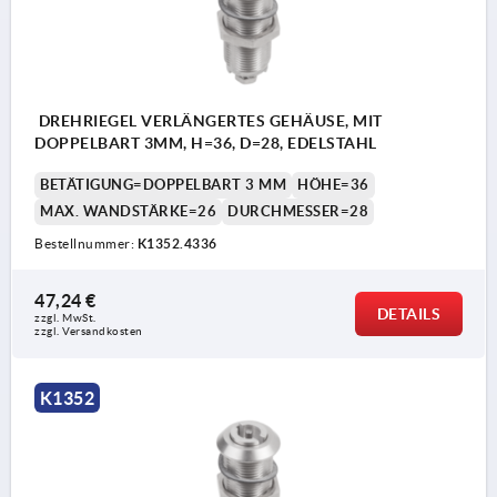
DREHRIEGEL VERLÄNGERTES GEHÄUSE, MIT
DOPPELBART 3MM, H=36, D=28, EDELSTAHL
BETÄTIGUNG=DOPPELBART 3 MM
HÖHE=36
MAX. WANDSTÄRKE=26
DURCHMESSER=28
Bestellnummer:
K1352.4336
47,24 €
DETAILS
zzgl. MwSt.
zzgl. Versandkosten
K1352