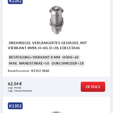
K1352
a) Vierkant 7 mm
b) Vierkant 8 mm
c) Doppelbart 3 mm
d) Doppelbart 5 mm
e) Knebel
DREHRIEGEL VERLÄNGERTES GEHÄUSE, MIT
f) Dreikant 7 mm
VIERKANT 8MM, H=60, D=28, EDELSTAHL
BETÄTIGUNG=VIERKANT 8 MM
HÖHE=60
1) O-Ring
MAX. WANDSTÄRKE=50
DURCHMESSER=28
2) Flachdichtung
Bestellnummer:
K1352.1860
62,54 €
DETAILS
zzgl. MwSt.
zzgl. Versandkosten
K1352