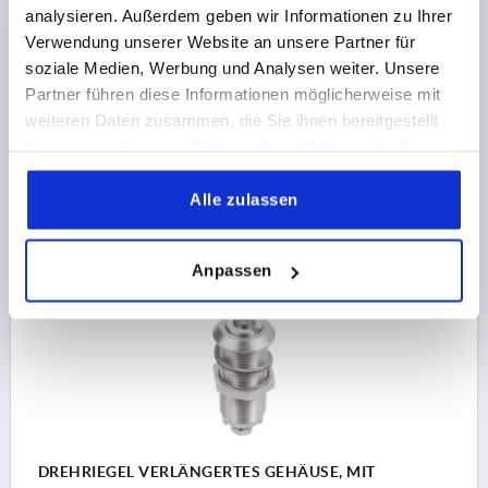
analysieren. Außerdem geben wir Informationen zu Ihrer
DREHRIEGEL VERLÄNGERTES GEHÄUSE, MIT
DOPPELBART 3MM, H=60, D=28, EDELSTAHL
Verwendung unserer Website an unsere Partner für
soziale Medien, Werbung und Analysen weiter. Unsere
BETÄTIGUNG=DOPPELBART 3 MM
HÖHE=60
Partner führen diese Informationen möglicherweise mit
MAX. WANDSTÄRKE=50
DURCHMESSER=28
weiteren Daten zusammen, die Sie ihnen bereitgestellt
Bestellnummer:
K1352.4360
haben oder die sie im Rahmen Ihrer Nutzung der Dienste
gesammelt haben.
62,78 €
Alle zulassen
DETAILS
zzgl. MwSt.
zzgl. Versandkosten
Anpassen
K1352
DREHRIEGEL VERLÄNGERTES GEHÄUSE, MIT