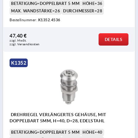
BETÄTIGUNG=DOPPELBART 5 MM
HÖHE=36
MAX. WANDSTÄRKE=26
DURCHMESSER=28
Bestellnummer:
K1352.4536
47,40 €
DETAILS
zzgl. MwSt.
zzgl. Versandkosten
K1352
DREHRIEGEL VERLÄNGERTES GEHÄUSE, MIT
DOPPELBART 5MM, H=40, D=28, EDELSTAHL
BETÄTIGUNG=DOPPELBART 5 MM
HÖHE=40