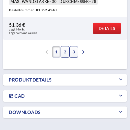
MAX. WANDSTÄRKE=30
DURCHMESSER=28
Bestellnummer:
K1352.4540
51,36 €
DETAILS
zzgl. MwSt.
zzgl. Versandkosten
1
2
3
PRODUKTDETAILS
CAD
DOWNLOADS