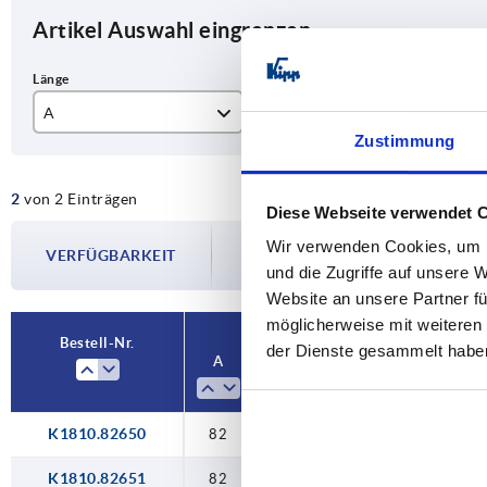
Artikel Auswahl eingrenzen
A
B
Ob
Zustimmung
82
65
ges
2
von 2 Einträgen
pol
Diese Webseite verwendet 
Die Verfügbarkeiten werden in regelmä
Wir verwenden Cookies, um I
VERFÜGBARKEIT
Im finalen Schritt vor Abschluss Ihrer 
und die Zugriffe auf unsere 
Versanddatum.
Website an unsere Partner fü
möglicherweise mit weiteren
Bestell-Nr.
der Dienste gesammelt habe
A
B
Oberfläche Grundkörpe
K1810.82650
82
65
poliert
K1810.82651
82
65
gestrahlt