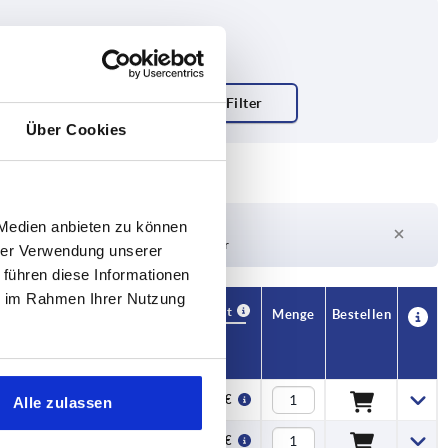
Über Cookies
Lieferzeit auf Anfrage
 Medien anbieten zu können
Derzeit nicht auf Lager
hrer Verwendung unserer
 führen diese Informationen
ie im Rahmen Ihrer Nutzung
Verfügbarkeit
CAD
Menge
Bestellen
D
L
Preis
M6
50
30,84 €
Alle zulassen
M6
50
31,91 €