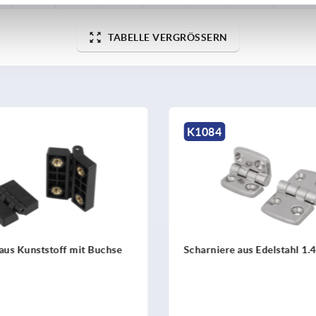
TABELLE VERGRÖSSERN
K2102
 aus Edelstahl 1.4401 poliert
Scharnierhälften Alumini
innenliegend