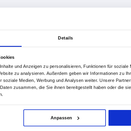
erfläche Grundkörper
Form
Form-Typ
Details
trahlt
A
oval
TABELLE VERGRÖSSERN
iert
Cookies
ßigen Abständen mehrmals täglich aktualisiert.
1-3 Tage
nhalte und Anzeigen zu personalisieren, Funktionen für soziale
Bestellung erfahren Sie das bestätigte
4-20 Tage
Website zu analysieren. Außerdem geben wir Informationen zu I
r soziale Medien, Werbung und Analysen weiter. Unsere Partner
 Daten zusammen, die Sie ihnen bereitgestellt haben oder die s
n.
r
Form
Form-
A1
A2
A3
B1
H
Typ
A
oval
32
23
25
35
4
Anpassen
A
oval
32
23
25
35
4