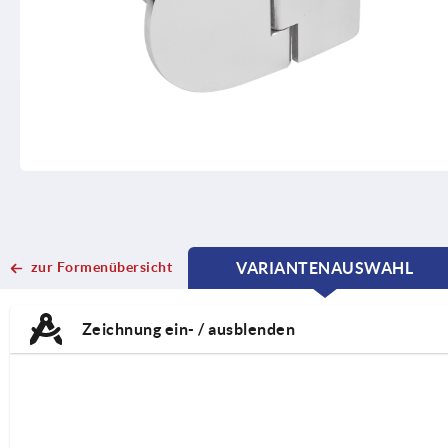
zur Formenübersicht
VARIANTENAUSWAHL
CURRENT
CURRENT
TAB:
TAB:
Zeichnung ein- / ausblenden