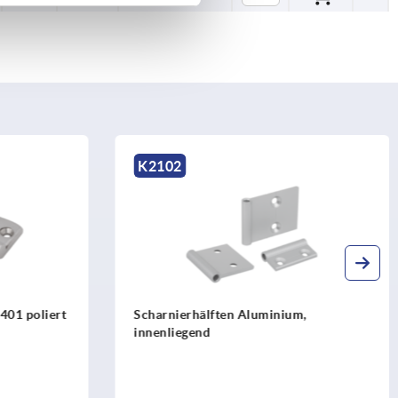
K1348
um,
Scharnier aus Edelstahl, seidenmatt
poliert, für flächenbündige
Konstruktionen