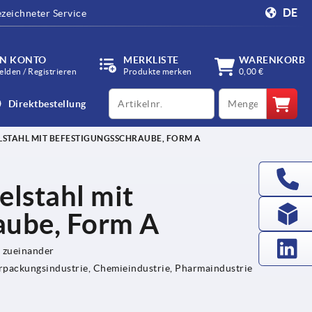
DE
zeichneter Service
IN KONTO
MERKLISTE
WARENKORB
lden / Registrieren
Produkte merken
0,00 €
productCode
qty
Direktbestellung
LSTAHL MIT BEFESTIGUNGSSCHRAUBE, FORM A
elstahl mit
aube, Form A
 zueinander
rpackungsindustrie, Chemieindustrie, Pharmaindustrie