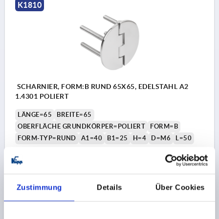
K1810
SCHARNIER, FORM:B RUND 65X65, EDELSTAHL A2
1.4301 POLIERT
LÄNGE=65
BREITE=65
OBERFLÄCHE GRUNDKÖRPER=POLIERT
FORM=B
FORM-TYP=RUND
A1=40
B1=25
H=4
D=M6
L=50
Bestellnummer:
K1810.65650
40,03 €
DETAILS
zzgl. MwSt.
Zustimmung
Details
Über Cookies
zzgl. Versandkosten