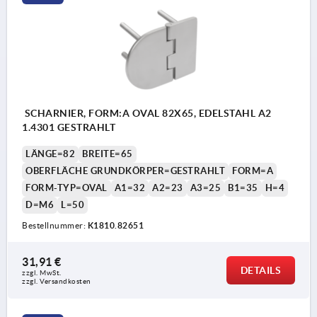
SCHARNIER, FORM:A OVAL 82X65, EDELSTAHL A2
1.4301 GESTRAHLT
LÄNGE=82
BREITE=65
OBERFLÄCHE GRUNDKÖRPER=GESTRAHLT
FORM=A
FORM-TYP=OVAL
A1=32
A2=23
A3=25
B1=35
H=4
D=M6
L=50
Bestellnummer:
K1810.82651
31,91 €
DETAILS
zzgl. MwSt.
zzgl. Versandkosten