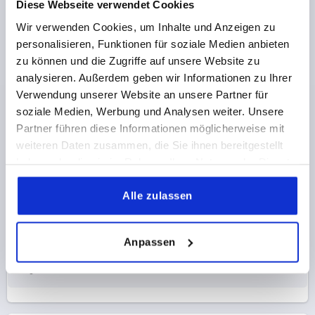
K1810
Diese Webseite verwendet Cookies
Wir verwenden Cookies, um Inhalte und Anzeigen zu
personalisieren, Funktionen für soziale Medien anbieten
zu können und die Zugriffe auf unsere Website zu
analysieren. Außerdem geben wir Informationen zu Ihrer
Verwendung unserer Website an unsere Partner für
soziale Medien, Werbung und Analysen weiter. Unsere
SCHARNIER, FORM:B RUND 65X65, EDELSTAHL A2
Partner führen diese Informationen möglicherweise mit
1.4301 GESTRAHLT
weiteren Daten zusammen, die Sie ihnen bereitgestellt
LÄNGE=65
BREITE=65
haben oder die sie im Rahmen Ihrer Nutzung der Dienste
OBERFLÄCHE GRUNDKÖRPER=GESTRAHLT
FORM=B
gesammelt haben.
FORM-TYP=RUND
A1=40
B1=25
H=4
D=M6
L=50
Alle zulassen
Bestellnummer:
K1810.65651
Anpassen
41,11 €
DETAILS
zzgl. MwSt.
zzgl. Versandkosten