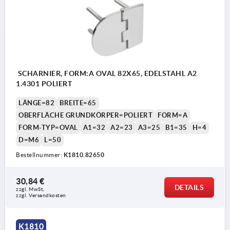
SCHARNIER, FORM:A OVAL 82X65, EDELSTAHL A2
1.4301 POLIERT
LÄNGE=82
BREITE=65
OBERFLÄCHE GRUNDKÖRPER=POLIERT
FORM=A
FORM-TYP=OVAL
A1=32
A2=23
A3=25
B1=35
H=4
D=M6
L=50
Bestellnummer:
K1810.82650
30,84 €
DETAILS
zzgl. MwSt.
zzgl. Versandkosten
K1810