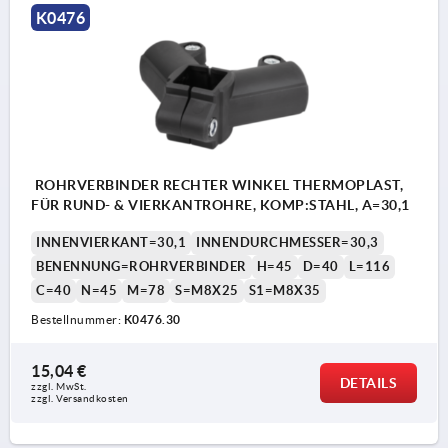
K0476
ROHRVERBINDER RECHTER WINKEL THERMOPLAST,
FÜR RUND- & VIERKANTROHRE, KOMP:STAHL, A=30,1
INNENVIERKANT=30,1
INNENDURCHMESSER=30,3
BENENNUNG=ROHRVERBINDER
H=45
D=40
L=116
C=40
N=45
M=78
S=M8X25
S1=M8X35
Bestellnummer:
K0476.30
15,04 €
DETAILS
zzgl. MwSt.
zzgl. Versandkosten