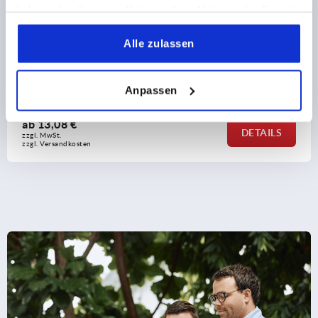
haben oder die sie im Rahmen Ihrer Nutzung der Dienste
gesammelt haben.
Alle zulassen
Aluminium, gerade, mit
Rohrverbinder Gelenk Alu
hre
Anpassen
ab
30,44 €
DETAILS
zzgl. MwSt.
zzgl. Versandkosten