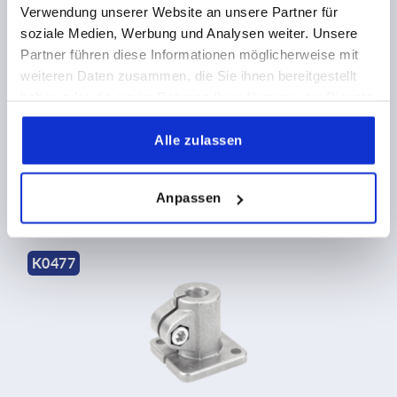
Verwendung unserer Website an unsere Partner für
soziale Medien, Werbung und Analysen weiter. Unsere
Partner führen diese Informationen möglicherweise mit
weiteren Daten zusammen, die Sie ihnen bereitgestellt
Rohrverbinder Fuß Kunststoff mit Kugelgelenk
haben oder die sie im Rahmen Ihrer Nutzung der Dienste
gesammelt haben.
Alle zulassen
ab
31,71 €
DETAILS
zzgl. MwSt.
zzgl. Versandkosten
Anpassen
K0477