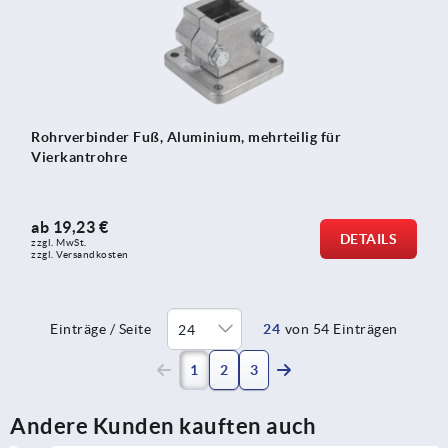
Rohrverbinder Fuß, Aluminium, mehrteilig für
Vierkantrohre
ab
19,23 €
DETAILS
zzgl. MwSt.
zzgl. Versandkosten
Einträge / Seite
24
von 54 Einträgen
(current)
1
2
3
Andere Kunden kauften auch