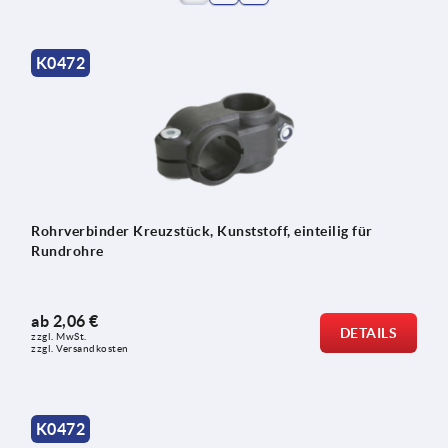
K0472
Rohrverbinder Kreuzstück, Kunststoff, einteilig für
Rundrohre
ab
2,06 €
DETAILS
zzgl. MwSt.
zzgl. Versandkosten
K0472