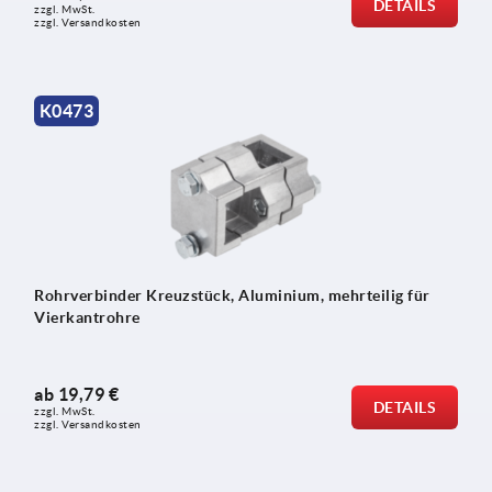
DETAILS
zzgl. MwSt.
zzgl. Versandkosten
K0473
Rohrverbinder Kreuzstück, Aluminium, mehrteilig für
Vierkantrohre
ab
19,79 €
DETAILS
zzgl. MwSt.
zzgl. Versandkosten