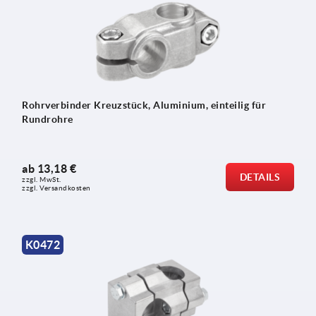
Rohrverbinder Kreuzstück, Aluminium, einteilig für
Rundrohre
ab
13,18 €
DETAILS
zzgl. MwSt.
zzgl. Versandkosten
K0472