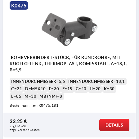
K0475
ROHRVERBINDER T-STÜCK, FÜR RUNDROHRE, MIT
KUGELGELENK, THERMOPLAST, KOMP:STAHL, A=18,1,
B=5,5
INNENDURCHMESSER=5,5
INNENDURCHMESSER=18,1
C=21
D=M5X10
E=30
F=15
G=40
H=20
K=30
L=85
M=30
MB (NM)=8
Bestellnummer:
K0475.181
33,25 €
DETAILS
zzgl. MwSt.
zzgl. Versandkosten