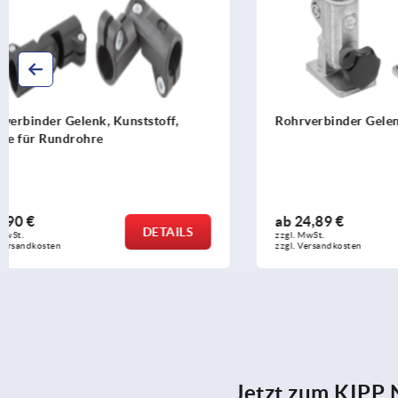
Rohrverbinder Gelenkfuß Aluminium
Rohrverbin
ab
24,89 €
ab
30,44 €
DETAILS
zzgl. MwSt.
zzgl. MwSt.
zzgl. Versandkosten
zzgl. Versandko
Jetzt zum KIPP