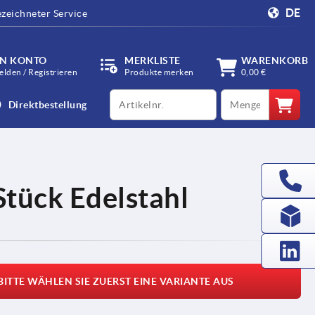
DE
zeichneter Service
IN KONTO
MERKLISTE
WARENKORB
lden / Registrieren
Produkte merken
0,00 €
productCode
qty
Direktbestellung
Stück Edelstahl
BITTE WÄHLEN SIE ZUERST EINE VARIANTE AUS