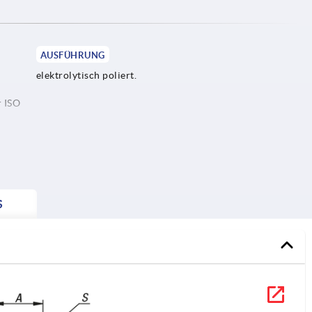
AUSFÜHRUNG
elektrolytisch poliert.
r ISO
hl.
S