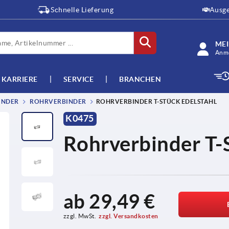
Schnelle Lieferung
Ausge
ME
Anme
KARRIERE
SERVICE
BRANCHEN
INDER
ROHRVERBINDER
ROHRVERBINDER T-STÜCK EDELSTAHL
K0475
Rohrverbinder T-
ab
29,49 €
zzgl. MwSt.
zzgl. Versandkosten