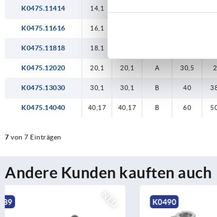
K0475.11414
14,1
14,1
A
30,5
K0475.11616
16,1
16,1
A
30,5
K0475.11818
18,1
18,1
A
30,5
K0475.12020
20,1
20,1
A
30,5
K0475.13030
30,1
30,1
B
40
3
K0475.14040
40,17
40,17
B
60
5
7
von 7 Einträgen
Andere Kunden kauften auch
NEU
K0490
K2578