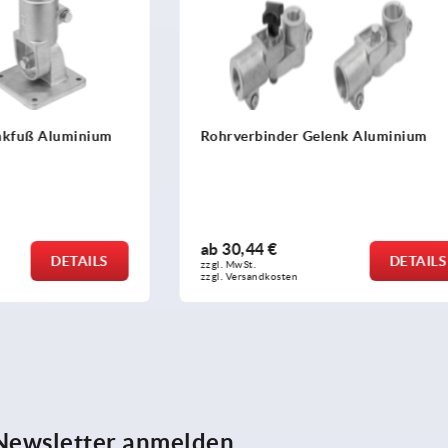
der Gelenk Aluminium
Rohrverbinder Gelenk, Alum
Stück für Rundrohre
ab
24,89 €
DETAILS
zzgl. MwSt.
sten
zzgl. Versandkosten
 Newsletter anmelden