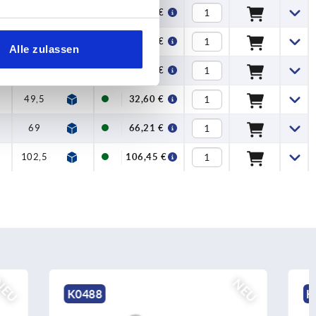
49,5
M6x18
29,49 €
49,5
M6x18
29,49 €
Alle zulassen
49,5
M6x18
29,49 €
49,5
M6x18
32,60 €
5
69
M8x30
66,21 €
102,5
M10x35
106,45 €
NEU
NEU
K0487