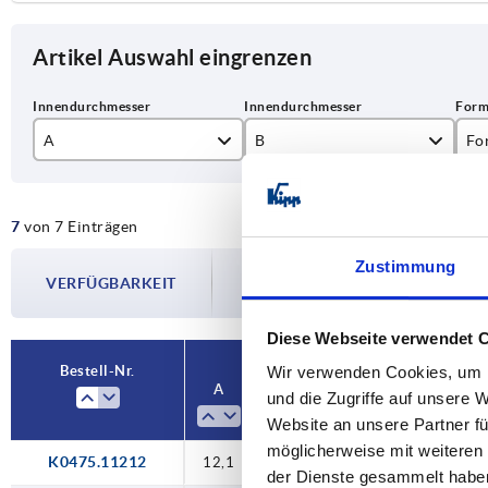
Artikel Auswahl eingrenzen
A
B
Fo
12,1
12,1
A
7
von 7 Einträgen
14,1
14,1
B
Die Verfügbarkeiten werden in regelmä
Zustimmung
16,1
16,1
VERFÜGBARKEIT
Im finalen Schritt vor Abschluss Ihrer 
Versanddatum.
18,1
18,1
Diese Webseite verwendet 
20,1
20,1
Bestell-Nr.
Wir verwenden Cookies, um I
A
B
Form
C
und die Zugriffe auf unsere 
30,1
30,1
Website an unsere Partner fü
40,17
40,17
möglicherweise mit weiteren
K0475.11212
12,1
12,1
A
30,5
der Dienste gesammelt habe