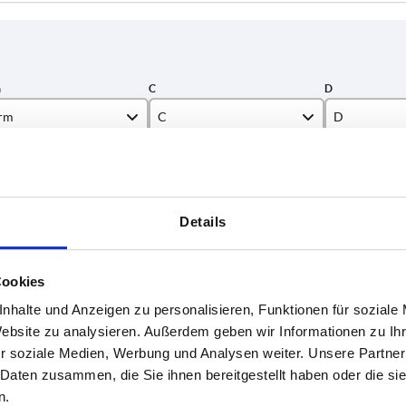
rm
C
D
30,5
25
TABELLE VERGRÖSSERN
40
38,4
ßigen Abständen mehrmals täglich aktualisiert.
Details
60
50,4
1-3 Tage
Bestellung erfahren Sie das bestätigte
4-20 Tage
Cookies
nhalte und Anzeigen zu personalisieren, Funktionen für soziale
D
E
F
G
K
L
M
P
Website zu analysieren. Außerdem geben wir Informationen zu I
r soziale Medien, Werbung und Analysen weiter. Unsere Partner
 Daten zusammen, die Sie ihnen bereitgestellt haben oder die s
25
32
35
25
55,5
65,5
43
23
n.