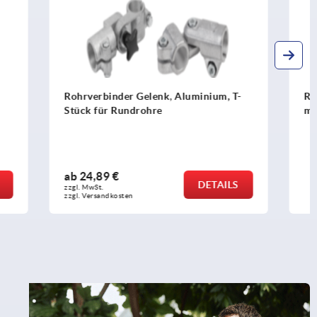
inium, T-
Rohrverbinder Gelenkfuß Aluminium,
mit Innenverzahnung
ab
13,08 €
DETAILS
DETAILS
zzgl. MwSt.
zzgl. Versandkosten