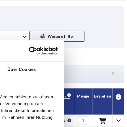
Über Cookies
Lieferzeit auf Anfrage
Derzeit nicht auf Lager
Verfügbarkeit
CAD
Menge
Bestellen
 Medien anbieten zu können
R
S
Preis
hrer Verwendung unserer
 führen diese Informationen
ie im Rahmen Ihrer Nutzung
49,5
M6x18
29,49 €