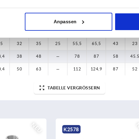
25
32
35
25
55,5
65,5
43
23
25
32
35
25
55,5
65,5
43
23
Anpassen
25
32
35
25
55,5
65,5
43
23
25
32
35
25
55,5
65,5
43
23
8,4
38
48
—
78
87
58
45.
0,4
50
63
—
112
124,9
87
52
TABELLE VERGRÖSSERN
NEU
K0488