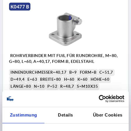
K0477 B
ROHRVERBINDER MIT FUß, FÜR RUNDROHRE, M=80,
G=80, L=60, A=40,17, FORM:B, EDELSTAHL
INNENDURCHMESSER=40,17
B=9
FORM=B
C=51,7
D=49,4
E=63
BREITE=80
H=60
K=60
HÖHE=60
LÄNGE=80
N=10
P=52
R=48,7
S=M10X35
Bestellnummer:
K0477.140
78,31 €
DETAILS
Zustimmung
Details
Über Cookies
zzgl. MwSt.
zzgl. Versandkosten