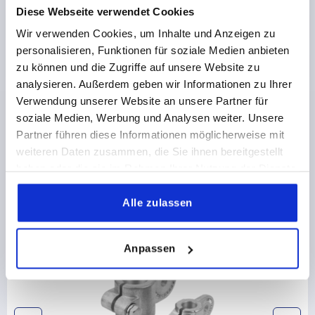
Diese Webseite verwendet Cookies
PRODUKTDETAILS
Wir verwenden Cookies, um Inhalte und Anzeigen zu
personalisieren, Funktionen für soziale Medien anbieten
CAD
zu können und die Zugriffe auf unsere Website zu
analysieren. Außerdem geben wir Informationen zu Ihrer
Verwendung unserer Website an unsere Partner für
DOWNLOADS
soziale Medien, Werbung und Analysen weiter. Unsere
Partner führen diese Informationen möglicherweise mit
weiteren Daten zusammen, die Sie ihnen bereitgestellt
haben oder die sie im Rahmen Ihrer Nutzung der Dienste
gesammelt haben.
Alle zulassen
Andere Kunden kauften auch
NEU
K0486
Anpassen