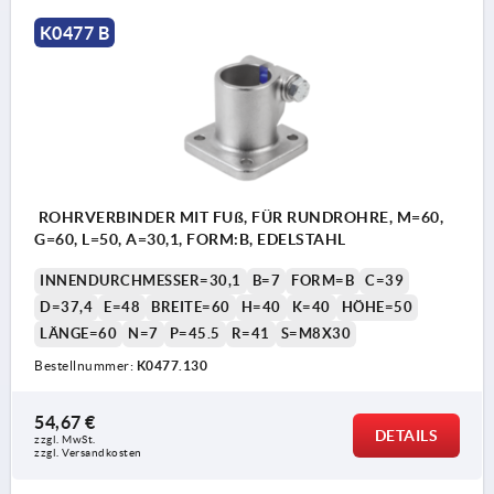
K0477 B
ROHRVERBINDER MIT FUß, FÜR RUNDROHRE, M=60,
G=60, L=50, A=30,1, FORM:B, EDELSTAHL
INNENDURCHMESSER=30,1
B=7
FORM=B
C=39
D=37,4
E=48
BREITE=60
H=40
K=40
HÖHE=50
LÄNGE=60
N=7
P=45.5
R=41
S=M8X30
Bestellnummer:
K0477.130
54,67 €
DETAILS
zzgl. MwSt.
zzgl. Versandkosten