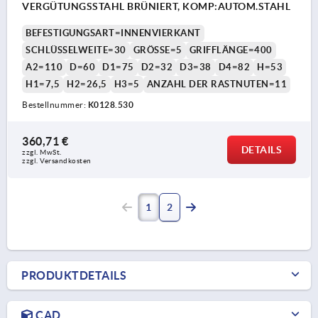
VERGÜTUNGSSTAHL BRÜNIERT, KOMP:AUTOM.STAHL
BEFESTIGUNGSART=INNENVIERKANT
SCHLÜSSELWEITE=30
GRÖSSE=5
GRIFFLÄNGE=400
A2=110
D=60
D1=75
D2=32
D3=38
D4=82
H=53
H1=7,5
H2=26,5
H3=5
ANZAHL DER RASTNUTEN=11
Bestellnummer:
K0128.530
360,71 €
DETAILS
zzgl. MwSt.
zzgl. Versandkosten
1
2
PRODUKTDETAILS
CAD