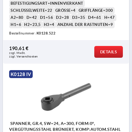
BEFESTIGUNGSART=INNENVIERKANT
SCHLÜSSELWEITE=22
GRÖSSE=4
GRIFFLÄNGE=300
A2=80
D=42
D1=56
D2=28
D3=35
D4=61
H=47
H1=6
H2=23,5
H3=4
ANZAHL DER RASTNUTEN=9
Bestellnummer:
K0128.522
190,61 €
DETAILS
zzgl. MwSt.
zzgl. Versandkosten
K0128 IV
SPANNER, GR.4, SW=24, A=300, FORM:0°,
VERGÜTUNGSSTAHL BRÜNIERT, KOMP:AUTOM.STAHL