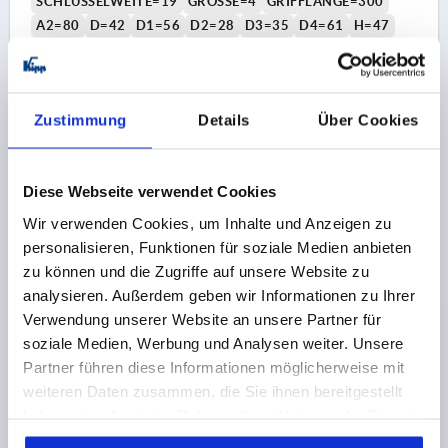
SCHLÜSSELWEITE=19
GRÖSSE=4
GRIFFLÄNGE=300
A2=80
D=42
D1=56
D2=28
D3=35
D4=61
H=47
H1=6
H2=23,5
H3=4
ANZAHL DER RASTNUTEN=9
Bestellnummer:
K0128.519
Zustimmung
Details
Über Cookies
190,61 €
DETAILS
zzgl. MwSt.
zzgl. Versandkosten
Diese Webseite verwendet Cookies
K0128 IV
Wir verwenden Cookies, um Inhalte und Anzeigen zu
personalisieren, Funktionen für soziale Medien anbieten
zu können und die Zugriffe auf unsere Website zu
analysieren. Außerdem geben wir Informationen zu Ihrer
Verwendung unserer Website an unsere Partner für
soziale Medien, Werbung und Analysen weiter. Unsere
Partner führen diese Informationen möglicherweise mit
SPANNER, GR.4, SW=20, A=300, FORM:0°,
weiteren Daten zusammen, die Sie ihnen bereitgestellt
VERGÜTUNGSSTAHL BRÜNIERT, KOMP:AUTOM.STAHL
haben oder die sie im Rahmen Ihrer Nutzung der Dienste
gesammelt haben.
BEFESTIGUNGSART=INNENVIERKANT