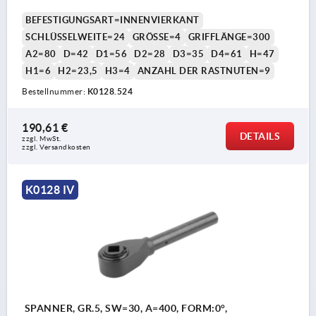
BEFESTIGUNGSART=INNENVIERKANT
SCHLÜSSELWEITE=24
GRÖSSE=4
GRIFFLÄNGE=300
A2=80
D=42
D1=56
D2=28
D3=35
D4=61
H=47
H1=6
H2=23,5
H3=4
ANZAHL DER RASTNUTEN=9
Bestellnummer:
K0128.524
190,61 €
DETAILS
zzgl. MwSt.
zzgl. Versandkosten
K0128 IV
SPANNER, GR.5, SW=30, A=400, FORM:0°,