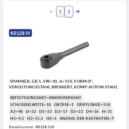
1
2
K0128 IV
SPANNER, GR.1, SW=10, A=150, FORM:0°,
VERGÜTUNGSSTAHL BRÜNIERT, KOMP:AUTOM.STAHL
BEFESTIGUNGSART=INNENVIERKANT
SCHLÜSSELWEITE=10
GRÖSSE=1
GRIFFLÄNGE=150
A2=48
D=22
D1=33
D2=17
D3=22
D4=36
H=31
H1=4,5
H2=15,5
H3=3
ANZAHL DER RASTNUTEN=7
Bestellnummer:
K0128.510