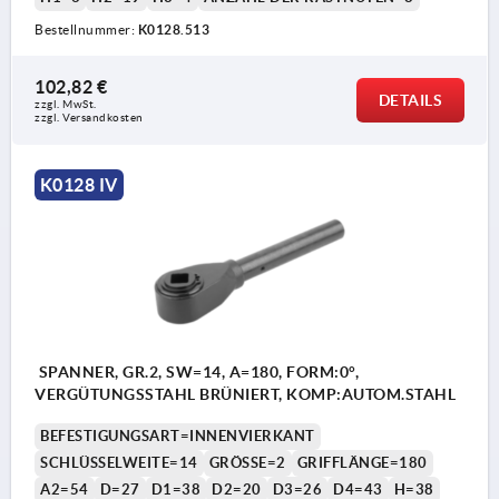
Bestellnummer:
K0128.513
102,82 €
DETAILS
zzgl. MwSt.
zzgl. Versandkosten
K0128 IV
SPANNER, GR.2, SW=14, A=180, FORM:0°,
VERGÜTUNGSSTAHL BRÜNIERT, KOMP:AUTOM.STAHL
BEFESTIGUNGSART=INNENVIERKANT
SCHLÜSSELWEITE=14
GRÖSSE=2
GRIFFLÄNGE=180
A2=54
D=27
D1=38
D2=20
D3=26
D4=43
H=38