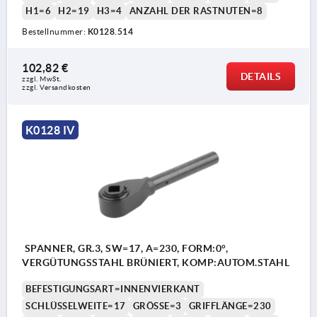
H1=6
H2=19
H3=4
ANZAHL DER RASTNUTEN=8
Bestellnummer:
K0128.514
102,82 €
DETAILS
zzgl. MwSt.
zzgl. Versandkosten
K0128 IV
SPANNER, GR.3, SW=17, A=230, FORM:0°,
VERGÜTUNGSSTAHL BRÜNIERT, KOMP:AUTOM.STAHL
BEFESTIGUNGSART=INNENVIERKANT
SCHLÜSSELWEITE=17
GRÖSSE=3
GRIFFLÄNGE=230