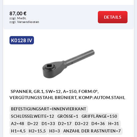
87,00 €
DETAILS
zzgl. MwSt.
zzgl. Versandkosten
K0128 IV
SPANNER, GR.1, SW=12, A=150, FORM:0°,
VERGÜTUNGSSTAHL BRÜNIERT, KOMP:AUTOM.STAHL
BEFESTIGUNGSART=INNENVIERKANT
SCHLÜSSELWEITE=12
GRÖSSE=1
GRIFFLÄNGE=150
A2=48
D=22
D1=33
D2=17
D3=22
D4=36
H=31
H1=4,5
H2=15,5
H3=3
ANZAHL DER RASTNUTEN=7