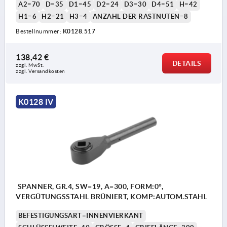
A2=70
D=35
D1=45
D2=24
D3=30
D4=51
H=42
H1=6
H2=21
H3=4
ANZAHL DER RASTNUTEN=8
Bestellnummer:
K0128.517
138,42 €
DETAILS
zzgl. MwSt.
zzgl. Versandkosten
K0128 IV
SPANNER, GR.4, SW=19, A=300, FORM:0°,
VERGÜTUNGSSTAHL BRÜNIERT, KOMP:AUTOM.STAHL
BEFESTIGUNGSART=INNENVIERKANT