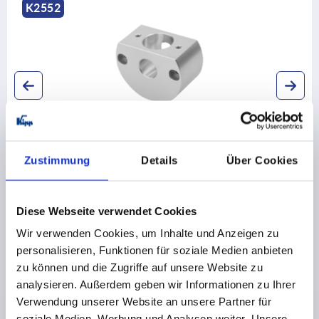
K2552
Klemmringe Aluminium für Druckspanner
Zustimmung
Details
Über Cookies
ab
38,97 €
Diese Webseite verwendet Cookies
DETAILS
zzgl. MwSt.
zzgl. Versandkosten
Wir verwenden Cookies, um Inhalte und Anzeigen zu
personalisieren, Funktionen für soziale Medien anbieten
zu können und die Zugriffe auf unsere Website zu
analysieren. Außerdem geben wir Informationen zu Ihrer
Verwendung unserer Website an unsere Partner für
soziale Medien, Werbung und Analysen weiter. Unsere