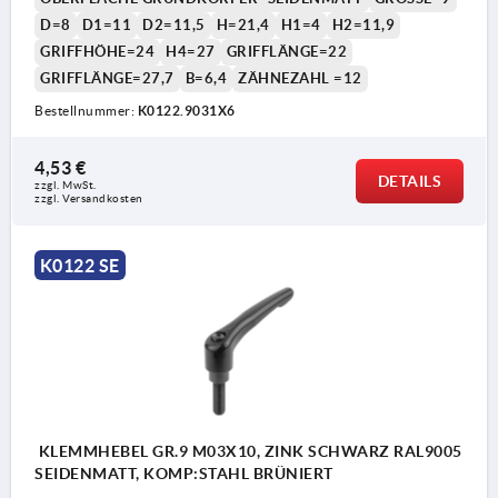
D=8
D1=11
D2=11,5
H=21,4
H1=4
H2=11,9
GRIFFHÖHE=24
H4=27
GRIFFLÄNGE=22
GRIFFLÄNGE=27,7
B=6,4
ZÄHNEZAHL =12
Bestellnummer:
K0122.9031X6
1) Kegelkuppe DIN EN ISO 4753
4,53 €
DETAILS
zzgl. MwSt.
zzgl. Versandkosten
K0122 SE
KLEMMHEBEL GR.9 M03X10, ZINK SCHWARZ RAL9005
SEIDENMATT, KOMP:STAHL BRÜNIERT