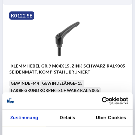
K0122 SE
KLEMMHEBEL GR.9 M04X15, ZINK SCHWARZ RAL9005
SEIDENMATT, KOMP:STAHL BRÜNIERT
GEWINDE=M4
GEWINDELÄNGE=15
FARBE GRUNDKÖRPER=SCHWARZ RAL 9005
OBERFLÄCHE GRUNDKÖRPER=SEIDENMATT
GRÖSSE=9
D=8
D1=11
D2=11,5
H=21,4
H1=4
H2=11,9
GRIFFHÖHE=24
H4=27
GRIFFLÄNGE=22
Zustimmung
Details
Über Cookies
GRIFFLÄNGE=27,7
B=6,4
ZÄHNEZAHL =12
Bestellnummer:
K0122.9041X15