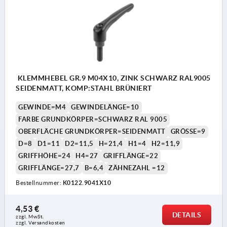
KLEMMHEBEL GR.9 M04X10, ZINK SCHWARZ RAL9005
SEIDENMATT, KOMP:STAHL BRÜNIERT
GEWINDE=M4
GEWINDELÄNGE=10
FARBE GRUNDKÖRPER=SCHWARZ RAL 9005
OBERFLÄCHE GRUNDKÖRPER=SEIDENMATT
GRÖSSE=9
D=8
D1=11
D2=11,5
H=21,4
H1=4
H2=11,9
GRIFFHÖHE=24
H4=27
GRIFFLÄNGE=22
GRIFFLÄNGE=27,7
B=6,4
ZÄHNEZAHL =12
Bestellnummer:
K0122.9041X10
4,53 €
DETAILS
zzgl. MwSt.
zzgl. Versandkosten