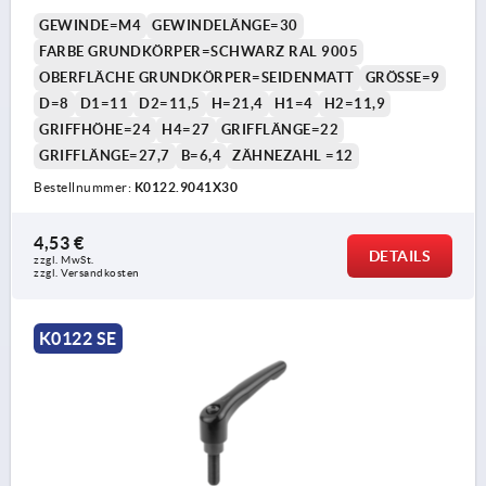
GEWINDE=M4
GEWINDELÄNGE=30
FARBE GRUNDKÖRPER=SCHWARZ RAL 9005
OBERFLÄCHE GRUNDKÖRPER=SEIDENMATT
GRÖSSE=9
D=8
D1=11
D2=11,5
H=21,4
H1=4
H2=11,9
GRIFFHÖHE=24
H4=27
GRIFFLÄNGE=22
GRIFFLÄNGE=27,7
B=6,4
ZÄHNEZAHL =12
Bestellnummer:
K0122.9041X30
4,53 €
DETAILS
zzgl. MwSt.
zzgl. Versandkosten
K0122 SE