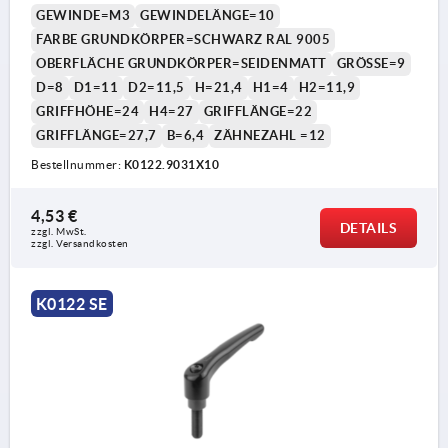
GEWINDE=M3
GEWINDELÄNGE=10
FARBE GRUNDKÖRPER=SCHWARZ RAL 9005
OBERFLÄCHE GRUNDKÖRPER=SEIDENMATT
GRÖSSE=9
D=8
D1=11
D2=11,5
H=21,4
H1=4
H2=11,9
GRIFFHÖHE=24
H4=27
GRIFFLÄNGE=22
GRIFFLÄNGE=27,7
B=6,4
ZÄHNEZAHL =12
Bestellnummer:
K0122.9031X10
4,53 €
DETAILS
zzgl. MwSt.
zzgl. Versandkosten
K0122 SE