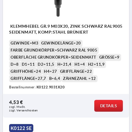
KLEMMHEBEL GR.9 M03X20, ZINK SCHWARZ RAL9005
SEIDENMATT, KOMP:STAHL BRÜNIERT
GEWINDE=M3
GEWINDELÄNGE=20
FARBE GRUNDKÖRPER=SCHWARZ RAL 9005
OBERFLÄCHE GRUNDKÖRPER=SEIDENMATT
GRÖSSE=9
D=8
D1=11
D2=11,5
H=21,4
H1=4
H2=11,9
GRIFFHÖHE=24
H4=27
GRIFFLÄNGE=22
GRIFFLÄNGE=27,7
B=6,4
ZÄHNEZAHL =12
Bestellnummer:
K0122.9031X20
4,53 €
DETAILS
zzgl. MwSt.
zzgl. Versandkosten
K0122 SE