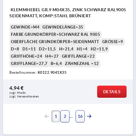
KLEMMHEBEL GR.9 M04X35, ZINK SCHWARZ RAL9005
SEIDENMATT, KOMP:STAHL BRÜNIERT
GEWINDE=M4
GEWINDELÄNGE=35
FARBE GRUNDKÖRPER=SCHWARZ RAL 9005
OBERFLÄCHE GRUNDKÖRPER=SEIDENMATT
GRÖSSE=9
D=8
D1=11
D2=11,5
H=21,4
H1=4
H2=11,9
GRIFFHÖHE=24
H4=27
GRIFFLÄNGE=22
GRIFFLÄNGE=27,7
B=6,4
ZÄHNEZAHL =12
Bestellnummer:
K0122.9041X35
4,94 €
DETAILS
zzgl. MwSt.
zzgl. Versandkosten
1
2
16