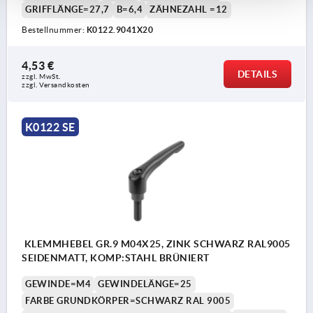
GRIFFLÄNGE=27,7
B=6,4
ZÄHNEZAHL =12
Bestellnummer:
K0122.9041X20
4,53 €
DETAILS
zzgl. MwSt.
zzgl. Versandkosten
K0122 SE
KLEMMHEBEL GR.9 M04X25, ZINK SCHWARZ RAL9005
SEIDENMATT, KOMP:STAHL BRÜNIERT
GEWINDE=M4
GEWINDELÄNGE=25
FARBE GRUNDKÖRPER=SCHWARZ RAL 9005