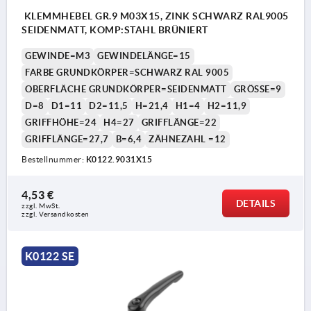
KLEMMHEBEL GR.9 M03X15, ZINK SCHWARZ RAL9005
SEIDENMATT, KOMP:STAHL BRÜNIERT
GEWINDE=M3
GEWINDELÄNGE=15
FARBE GRUNDKÖRPER=SCHWARZ RAL 9005
OBERFLÄCHE GRUNDKÖRPER=SEIDENMATT
GRÖSSE=9
D=8
D1=11
D2=11,5
H=21,4
H1=4
H2=11,9
GRIFFHÖHE=24
H4=27
GRIFFLÄNGE=22
GRIFFLÄNGE=27,7
B=6,4
ZÄHNEZAHL =12
Bestellnummer:
K0122.9031X15
4,53 €
DETAILS
zzgl. MwSt.
zzgl. Versandkosten
K0122 SE