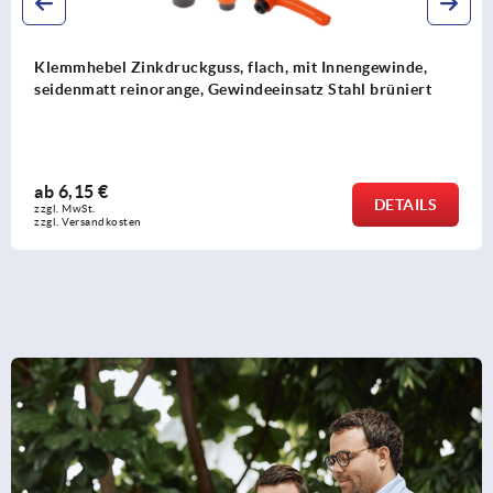
Klemmhebel Zinkdruckguss mit Außengewinde und
verlängertem Bund, Gewindeeinsatz Edelstahl
ab
7,49 €
DETAILS
zzgl. MwSt.
zzgl. Versandkosten