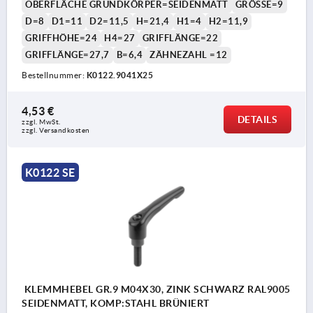
OBERFLÄCHE GRUNDKÖRPER=SEIDENMATT
GRÖSSE=9
D=8
D1=11
D2=11,5
H=21,4
H1=4
H2=11,9
GRIFFHÖHE=24
H4=27
GRIFFLÄNGE=22
GRIFFLÄNGE=27,7
B=6,4
ZÄHNEZAHL =12
Bestellnummer:
K0122.9041X25
4,53 €
DETAILS
zzgl. MwSt.
zzgl. Versandkosten
K0122 SE
KLEMMHEBEL GR.9 M04X30, ZINK SCHWARZ RAL9005
SEIDENMATT, KOMP:STAHL BRÜNIERT