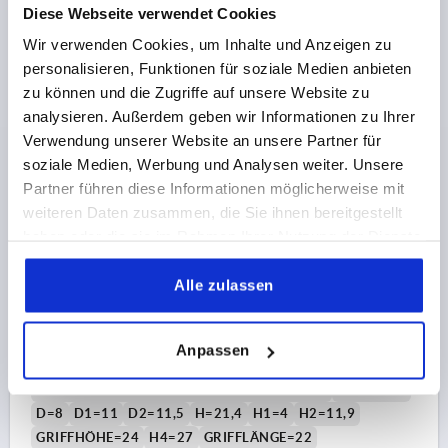
Diese Webseite verwendet Cookies
4,53 €
DETAILS
Wir verwenden Cookies, um Inhalte und Anzeigen zu
zzgl. MwSt.
zzgl. Versandkosten
personalisieren, Funktionen für soziale Medien anbieten
zu können und die Zugriffe auf unsere Website zu
analysieren. Außerdem geben wir Informationen zu Ihrer
K0122 SE
Verwendung unserer Website an unsere Partner für
soziale Medien, Werbung und Analysen weiter. Unsere
Partner führen diese Informationen möglicherweise mit
weiteren Daten zusammen, die Sie ihnen bereitgestellt
haben oder die sie im Rahmen Ihrer Nutzung der Dienste
gesammelt haben.
Alle zulassen
KLEMMHEBEL GR.9 M04X20, ZINK SCHWARZ RAL9005
SEIDENMATT, KOMP:STAHL BRÜNIERT
GEWINDE=M4
GEWINDELÄNGE=20
Anpassen
FARBE GRUNDKÖRPER=SCHWARZ RAL 9005
OBERFLÄCHE GRUNDKÖRPER=SEIDENMATT
GRÖSSE=9
D=8
D1=11
D2=11,5
H=21,4
H1=4
H2=11,9
GRIFFHÖHE=24
H4=27
GRIFFLÄNGE=22