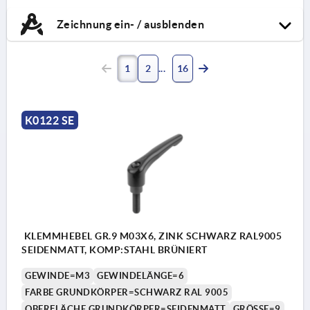
Zeichnung ein- / ausblenden
1
2
16
K0122 SE
KLEMMHEBEL GR.9 M03X6, ZINK SCHWARZ RAL9005
SEIDENMATT, KOMP:STAHL BRÜNIERT
GEWINDE=M3
GEWINDELÄNGE=6
FARBE GRUNDKÖRPER=SCHWARZ RAL 9005
OBERFLÄCHE GRUNDKÖRPER=SEIDENMATT
GRÖSSE=9