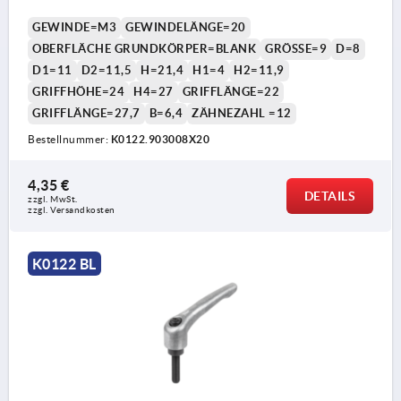
GEWINDE=M3
GEWINDELÄNGE=20
OBERFLÄCHE GRUNDKÖRPER=BLANK
GRÖSSE=9
D=8
D1=11
D2=11,5
H=21,4
H1=4
H2=11,9
GRIFFHÖHE=24
H4=27
GRIFFLÄNGE=22
GRIFFLÄNGE=27,7
B=6,4
ZÄHNEZAHL =12
Bestellnummer:
K0122.903008X20
4,35 €
DETAILS
zzgl. MwSt.
zzgl. Versandkosten
K0122 BL