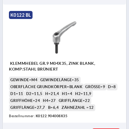
K0122 BL
KLEMMHEBEL GR.9 M04X35, ZINK BLANK,
KOMP:STAHL BRÜNIERT
GEWINDE=M4
GEWINDELÄNGE=35
OBERFLÄCHE GRUNDKÖRPER=BLANK
GRÖSSE=9
D=8
D1=11
D2=11,5
H=21,4
H1=4
H2=11,9
GRIFFHÖHE=24
H4=27
GRIFFLÄNGE=22
GRIFFLÄNGE=27,7
B=6,4
ZÄHNEZAHL =12
Bestellnummer:
K0122.904008X35