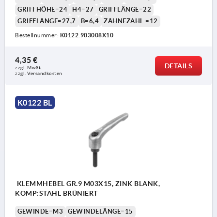
GRIFFHÖHE=24
H4=27
GRIFFLÄNGE=22
GRIFFLÄNGE=27,7
B=6,4
ZÄHNEZAHL =12
Bestellnummer:
K0122.903008X10
4,35 €
DETAILS
zzgl. MwSt.
zzgl. Versandkosten
K0122 BL
KLEMMHEBEL GR.9 M03X15, ZINK BLANK,
KOMP:STAHL BRÜNIERT
GEWINDE=M3
GEWINDELÄNGE=15