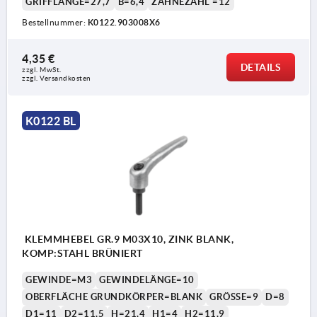
GRIFFLÄNGE=27,7
B=6,4
ZÄHNEZAHL =12
Bestellnummer:
K0122.903008X6
1) Kegelkuppe DIN EN ISO 4753
4,35 €
DETAILS
zzgl. MwSt.
zzgl. Versandkosten
K0122 BL
KLEMMHEBEL GR.9 M03X10, ZINK BLANK,
KOMP:STAHL BRÜNIERT
GEWINDE=M3
GEWINDELÄNGE=10
OBERFLÄCHE GRUNDKÖRPER=BLANK
GRÖSSE=9
D=8
D1=11
D2=11,5
H=21,4
H1=4
H2=11,9