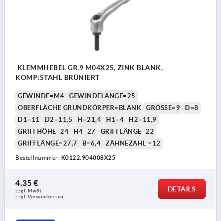
KLEMMHEBEL GR.9 M04X25, ZINK BLANK,
KOMP:STAHL BRÜNIERT
GEWINDE=M4
GEWINDELÄNGE=25
OBERFLÄCHE GRUNDKÖRPER=BLANK
GRÖSSE=9
D=8
D1=11
D2=11,5
H=21,4
H1=4
H2=11,9
GRIFFHÖHE=24
H4=27
GRIFFLÄNGE=22
GRIFFLÄNGE=27,7
B=6,4
ZÄHNEZAHL =12
Bestellnummer:
K0122.904008X25
4,35 €
DETAILS
zzgl. MwSt.
zzgl. Versandkosten