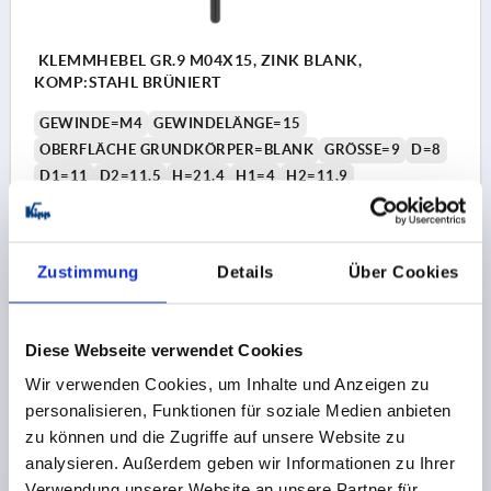
KLEMMHEBEL GR.9 M04X15, ZINK BLANK,
KOMP:STAHL BRÜNIERT
GEWINDE=M4
GEWINDELÄNGE=15
OBERFLÄCHE GRUNDKÖRPER=BLANK
GRÖSSE=9
D=8
D1=11
D2=11,5
H=21,4
H1=4
H2=11,9
GRIFFHÖHE=24
H4=27
GRIFFLÄNGE=22
GRIFFLÄNGE=27,7
B=6,4
ZÄHNEZAHL =12
Bestellnummer:
K0122.904008X15
Zustimmung
Details
Über Cookies
4,35 €
DETAILS
zzgl. MwSt.
Diese Webseite verwendet Cookies
zzgl. Versandkosten
Wir verwenden Cookies, um Inhalte und Anzeigen zu
personalisieren, Funktionen für soziale Medien anbieten
K0122 BL
zu können und die Zugriffe auf unsere Website zu
analysieren. Außerdem geben wir Informationen zu Ihrer
Verwendung unserer Website an unsere Partner für