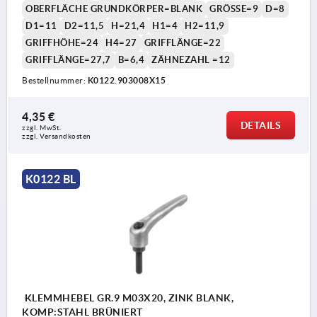
OBERFLÄCHE GRUNDKÖRPER=BLANK
GRÖSSE=9
D=8
D1=11
D2=11,5
H=21,4
H1=4
H2=11,9
GRIFFHÖHE=24
H4=27
GRIFFLÄNGE=22
GRIFFLÄNGE=27,7
B=6,4
ZÄHNEZAHL =12
Bestellnummer:
K0122.903008X15
4,35 €
DETAILS
zzgl. MwSt.
zzgl. Versandkosten
K0122 BL
KLEMMHEBEL GR.9 M03X20, ZINK BLANK,
KOMP:STAHL BRÜNIERT