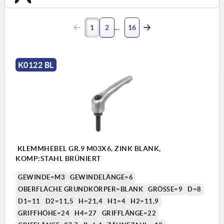
1
2
16
K0122 BL
KLEMMHEBEL GR.9 M03X6, ZINK BLANK,
KOMP:STAHL BRÜNIERT
GEWINDE=M3
GEWINDELÄNGE=6
OBERFLÄCHE GRUNDKÖRPER=BLANK
GRÖSSE=9
D=8
D1=11
D2=11,5
H=21,4
H1=4
H2=11,9
GRIFFHÖHE=24
H4=27
GRIFFLÄNGE=22