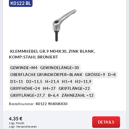
K0122 BL
KLEMMHEBEL GR.9 M04X30, ZINK BLANK,
KOMP:STAHL BRÜNIERT
GEWINDE=M4
GEWINDELÄNGE=30
OBERFLÄCHE GRUNDKÖRPER=BLANK
GRÖSSE=9
D=8
D1=11
D2=11,5
H=21,4
H1=4
H2=11,9
GRIFFHÖHE=24
H4=27
GRIFFLÄNGE=22
GRIFFLÄNGE=27,7
B=6,4
ZÄHNEZAHL =12
Bestellnummer:
K0122.904008X30
4,35 €
DETAILS
zzgl. MwSt.
zzgl. Versandkosten