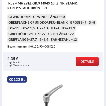
KLEMMHEBEL GR.9 M04X10, ZINK BLANK,
KOMP:STAHL BRÜNIERT
GEWINDE=M4
GEWINDELÄNGE=10
OBERFLÄCHE GRUNDKÖRPER=BLANK
GRÖSSE=9
D=8
D1=11
D2=11,5
H=21,4
H1=4
H2=11,9
GRIFFHÖHE=24
H4=27
GRIFFLÄNGE=22
GRIFFLÄNGE=27,7
B=6,4
ZÄHNEZAHL =12
Bestellnummer:
K0122.904008X10
4,35 €
DETAILS
zzgl. MwSt.
zzgl. Versandkosten
K0122 BL