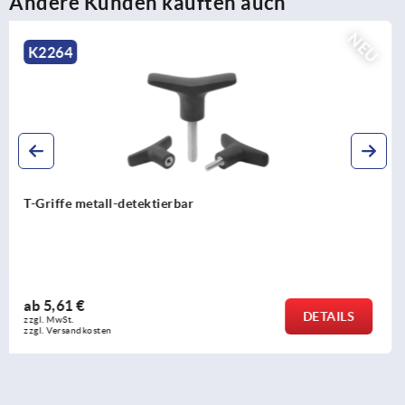
Andere Kunden kauften auch
NEU
K0791
Kugelsperrbolzen mit Edelstahl-Pilzgriff und hoher
Scherfestigkeit
ab
21,26 €
DETAILS
zzgl. MwSt.
zzgl. Versandkosten