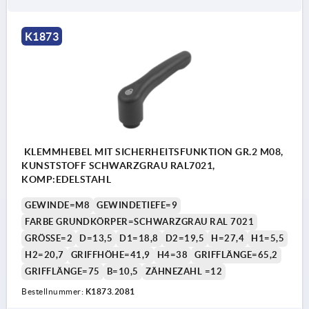
K1873
KLEMMHEBEL MIT SICHERHEITSFUNKTION GR.2 M08,
KUNSTSTOFF SCHWARZGRAU RAL7021,
KOMP:EDELSTAHL
GEWINDE=M8
GEWINDETIEFE=9
FARBE GRUNDKÖRPER=SCHWARZGRAU RAL 7021
GRÖSSE=2
D=13,5
D1=18,8
D2=19,5
H=27,4
H1=5,5
H2=20,7
GRIFFHÖHE=41,9
H4=38
GRIFFLÄNGE=65,2
GRIFFLÄNGE=75
B=10,5
ZÄHNEZAHL =12
Bestellnummer:
K1873.2081