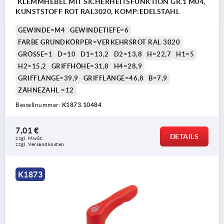
KLEMMHEBEL MIT SICHERHEITSFUNKTION GR.1 M04,
KUNSTSTOFF ROT RAL3020, KOMP:EDELSTAHL
GEWINDE=M4
GEWINDETIEFE=6
FARBE GRUNDKÖRPER=VERKEHRSROT RAL 3020
GRÖSSE=1
D=10
D1=13,2
D2=13,8
H=22,7
H1=5
H2=15,2
GRIFFHÖHE=31,8
H4=28,9
GRIFFLÄNGE=39,9
GRIFFLÄNGE=46,8
B=7,9
ZÄHNEZAHL =12
Bestellnummer:
K1873.10484
7,01 €
DETAILS
zzgl. MwSt.
zzgl. Versandkosten
K1873