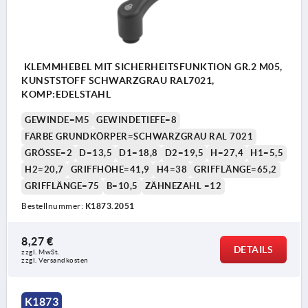
KLEMMHEBEL MIT SICHERHEITSFUNKTION GR.2 M05,
KUNSTSTOFF SCHWARZGRAU RAL7021,
KOMP:EDELSTAHL
GEWINDE=M5
GEWINDETIEFE=8
FARBE GRUNDKÖRPER=SCHWARZGRAU RAL 7021
GRÖSSE=2
D=13,5
D1=18,8
D2=19,5
H=27,4
H1=5,5
H2=20,7
GRIFFHÖHE=41,9
H4=38
GRIFFLÄNGE=65,2
GRIFFLÄNGE=75
B=10,5
ZÄHNEZAHL =12
Bestellnummer:
K1873.2051
8,27 €
DETAILS
zzgl. MwSt.
zzgl. Versandkosten
K1873