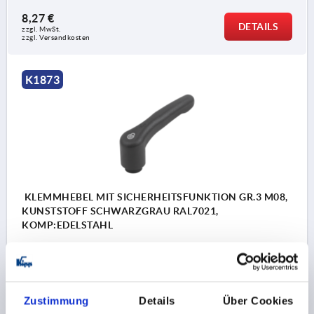
8,27 €
DETAILS
zzgl. MwSt.
zzgl. Versandkosten
K1873
KLEMMHEBEL MIT SICHERHEITSFUNKTION GR.3 M08,
KUNSTSTOFF SCHWARZGRAU RAL7021,
KOMP:EDELSTAHL
GEWINDE=M8
GEWINDETIEFE=12
FARBE GRUNDKÖRPER=SCHWARZGRAU RAL 7021
GRÖSSE=3
D=17
D1=21,2
D2=22,2
H=40
H1=10
Zustimmung
Details
Über Cookies
H2=31,4
GRIFFHÖHE=58,1
H4=53,3