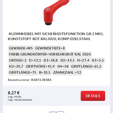
KLEMMHEBEL MIT SICHERHEITSFUNKTION GR.2 M05,
KUNSTSTOFF ROT RAL3020, KOMP:EDELSTAHL
GEWINDE=M5
GEWINDETIEFE=8
FARBE GRUNDKÖRPER=VERKEHRSROT RAL 3020
GRÖSSE=2
D=13,5
D1=18,8
D2=19,5
H=27,4
H1=5,5
H2=20,7
GRIFFHÖHE=41,9
H4=38
GRIFFLÄNGE=65,2
GRIFFLÄNGE=75
B=10,5
ZÄHNEZAHL =12
Bestellnummer:
K1873.20584
8,27 €
DETAILS
zzgl. MwSt.
zzgl. Versandkosten