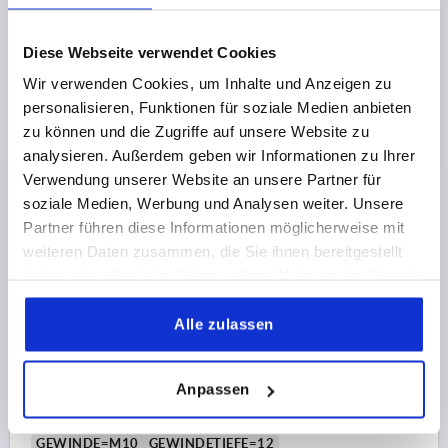
GRIFFLÄNGE=80,3
GRIFFLÄNGE=91,3
B=11,7
ZÄHNEZAHL =12
Diese Webseite verwendet Cookies
Bestellnummer:
K1873.3081
Wir verwenden Cookies, um Inhalte und Anzeigen zu
personalisieren, Funktionen für soziale Medien anbieten
10,22 €
DETAILS
zzgl. MwSt.
zu können und die Zugriffe auf unsere Website zu
zzgl. Versandkosten
analysieren. Außerdem geben wir Informationen zu Ihrer
Verwendung unserer Website an unsere Partner für
K1873
soziale Medien, Werbung und Analysen weiter. Unsere
Partner führen diese Informationen möglicherweise mit
weiteren Daten zusammen, die Sie ihnen bereitgestellt
haben oder die sie im Rahmen Ihrer Nutzung der Dienste
gesammelt haben.
Alle zulassen
KLEMMHEBEL MIT SICHERHEITSFUNKTION GR.3 M10,
KUNSTSTOFF SCHWARZGRAU RAL7021,
Anpassen
KOMP:EDELSTAHL
GEWINDE=M10
GEWINDETIEFE=12