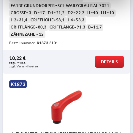
FARBE GRUNDKÖRPER=SCHWARZGRAU RAL 7021
GRÖSSE=3
D=17
D1=21,2
D2=22,2
H=40
H1=10
H2=31,4
GRIFFHÖHE=58,1
H4=53,3
GRIFFLÄNGE=80,3
GRIFFLÄNGE=91,3
B=11,7
ZÄHNEZAHL =12
Bestellnummer:
K1873.3101
10,22 €
DETAILS
zzgl. MwSt.
zzgl. Versandkosten
K1873