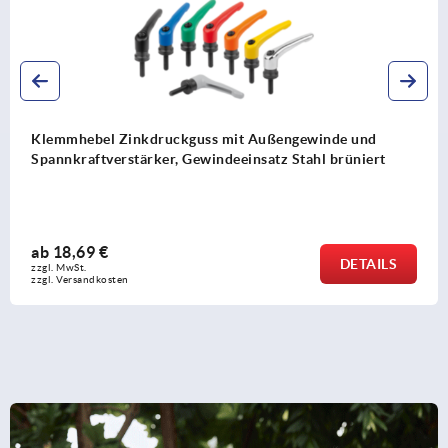
de und
Klemmhebel Zinkdruckguss mit Außengewi
brüniert
Gewindeeinsatz Stahl blau passiviert
ab
4,53 €
DETAILS
zzgl. MwSt.
zzgl. Versandkosten