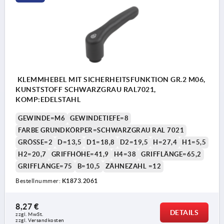
KLEMMHEBEL MIT SICHERHEITSFUNKTION GR.2 M06,
KUNSTSTOFF SCHWARZGRAU RAL7021,
KOMP:EDELSTAHL
GEWINDE=M6
GEWINDETIEFE=8
FARBE GRUNDKÖRPER=SCHWARZGRAU RAL 7021
GRÖSSE=2
D=13,5
D1=18,8
D2=19,5
H=27,4
H1=5,5
H2=20,7
GRIFFHÖHE=41,9
H4=38
GRIFFLÄNGE=65,2
GRIFFLÄNGE=75
B=10,5
ZÄHNEZAHL =12
Bestellnummer:
K1873.2061
8,27 €
DETAILS
zzgl. MwSt.
zzgl. Versandkosten