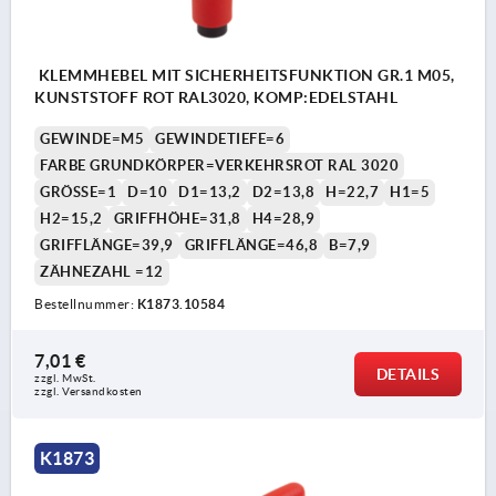
KLEMMHEBEL MIT SICHERHEITSFUNKTION GR.1 M05,
KUNSTSTOFF ROT RAL3020, KOMP:EDELSTAHL
GEWINDE=M5
GEWINDETIEFE=6
FARBE GRUNDKÖRPER=VERKEHRSROT RAL 3020
GRÖSSE=1
D=10
D1=13,2
D2=13,8
H=22,7
H1=5
H2=15,2
GRIFFHÖHE=31,8
H4=28,9
GRIFFLÄNGE=39,9
GRIFFLÄNGE=46,8
B=7,9
ZÄHNEZAHL =12
Bestellnummer:
K1873.10584
7,01 €
DETAILS
zzgl. MwSt.
zzgl. Versandkosten
K1873