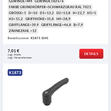
GEWINDE=M4
GEWINDETIEFE=6
FARBE GRUNDKÖRPER=SCHWARZGRAU RAL 7021
GRÖSSE=1
D=10
D1=13,2
D2=13,8
H=22,7
H1=5
H2=15,2
GRIFFHÖHE=31,8
H4=28,9
GRIFFLÄNGE=39,9
GRIFFLÄNGE=46,8
B=7,9
ZÄHNEZAHL =12
Bestellnummer:
K1873.1041
7,01 €
DETAILS
zzgl. MwSt.
zzgl. Versandkosten
K1873