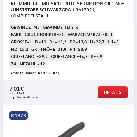
KLEMMHEBEL MIT SICHERHEITSFUNKTION GR.1 M05,
KUNSTSTOFF SCHWARZGRAU RAL7021,
KOMP:EDELSTAHL
GEWINDE=M5
GEWINDETIEFE=6
FARBE GRUNDKÖRPER=SCHWARZGRAU RAL 7021
GRÖSSE=1
D=10
D1=13,2
D2=13,8
H=22,7
H1=5
H2=15,2
GRIFFHÖHE=31,8
H4=28,9
GRIFFLÄNGE=39,9
GRIFFLÄNGE=46,8
B=7,9
ZÄHNEZAHL =12
Bestellnummer:
K1873.1051
7,01 €
DETAILS
zzgl. MwSt.
zzgl. Versandkosten
K1873