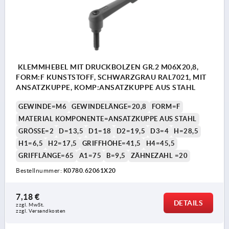
KLEMMHEBEL MIT DRUCKBOLZEN GR.2 M06X20,8,
FORM:F KUNSTSTOFF, SCHWARZGRAU RAL7021, MIT
ANSATZKUPPE, KOMP:ANSATZKUPPE AUS STAHL
GEWINDE=M6
GEWINDELÄNGE=20,8
FORM=F
MATERIAL KOMPONENTE=ANSATZKUPPE AUS STAHL
GRÖSSE=2
D=13,5
D1=18
D2=19,5
D3=4
H=28,5
H1=6,5
H2=17,5
GRIFFHÖHE=41,5
H4=45,5
GRIFFLÄNGE=65
A1=75
B=9,5
ZÄHNEZAHL =20
Bestellnummer:
K0780.62061X20
7,18 €
DETAILS
zzgl. MwSt.
zzgl. Versandkosten