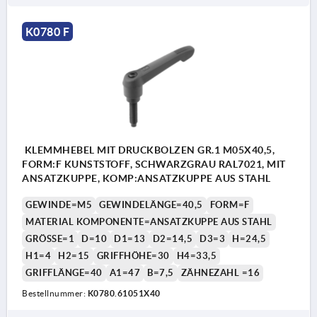
K0780 F
KLEMMHEBEL MIT DRUCKBOLZEN GR.1 M05X40,5,
FORM:F KUNSTSTOFF, SCHWARZGRAU RAL7021, MIT
ANSATZKUPPE, KOMP:ANSATZKUPPE AUS STAHL
GEWINDE=M5
GEWINDELÄNGE=40,5
FORM=F
MATERIAL KOMPONENTE=ANSATZKUPPE AUS STAHL
GRÖSSE=1
D=10
D1=13
D2=14,5
D3=3
H=24,5
H1=4
H2=15
GRIFFHÖHE=30
H4=33,5
GRIFFLÄNGE=40
A1=47
B=7,5
ZÄHNEZAHL =16
Bestellnummer:
K0780.61051X40