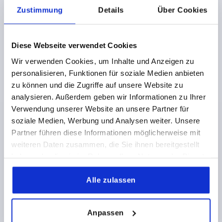
Zustimmung
Details
Über Cookies
GEWINDE=M6
GEWINDELÄNGE=30,8
FORM=F
MATERIAL KOMPONENTE=ANSATZKUPPE AUS STAHL
GRÖSSE=1
D=10
D1=13
D2=14,5
D3=4
H=24,5
Diese Webseite verwendet Cookies
H1=4
H2=15
GRIFFHÖHE=30
H4=33,5
GRIFFLÄNGE=40
A1=47
B=7,5
ZÄHNEZAHL =16
Wir verwenden Cookies, um Inhalte und Anzeigen zu
personalisieren, Funktionen für soziale Medien anbieten
Bestellnummer:
K0780.61061X30
zu können und die Zugriffe auf unsere Website zu
analysieren. Außerdem geben wir Informationen zu Ihrer
6,30 €
DETAILS
Verwendung unserer Website an unsere Partner für
zzgl. MwSt.
zzgl. Versandkosten
soziale Medien, Werbung und Analysen weiter. Unsere
Partner führen diese Informationen möglicherweise mit
K0780 F
weiteren Daten zusammen, die Sie ihnen bereitgestellt
haben oder die sie im Rahmen Ihrer Nutzung der Dienste
gesammelt haben.
Alle zulassen
Anpassen