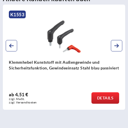
K0122
ngewinde und
Klemmhebel Zinkdruckguss mit 
z Stahl blau passiviert
Gewindeeinsatz Stahl brüniert
ab
4,35 €
DETAILS
zzgl. MwSt.
zzgl. Versandkosten