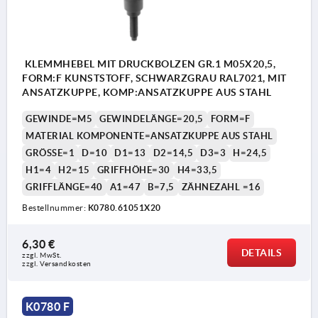
KLEMMHEBEL MIT DRUCKBOLZEN GR.1 M05X20,5,
FORM:F KUNSTSTOFF, SCHWARZGRAU RAL7021, MIT
ANSATZKUPPE, KOMP:ANSATZKUPPE AUS STAHL
GEWINDE=M5
GEWINDELÄNGE=20,5
FORM=F
MATERIAL KOMPONENTE=ANSATZKUPPE AUS STAHL
GRÖSSE=1
D=10
D1=13
D2=14,5
D3=3
H=24,5
H1=4
H2=15
GRIFFHÖHE=30
H4=33,5
GRIFFLÄNGE=40
A1=47
B=7,5
ZÄHNEZAHL =16
Bestellnummer:
K0780.61051X20
6,30 €
DETAILS
zzgl. MwSt.
zzgl. Versandkosten
K0780 F