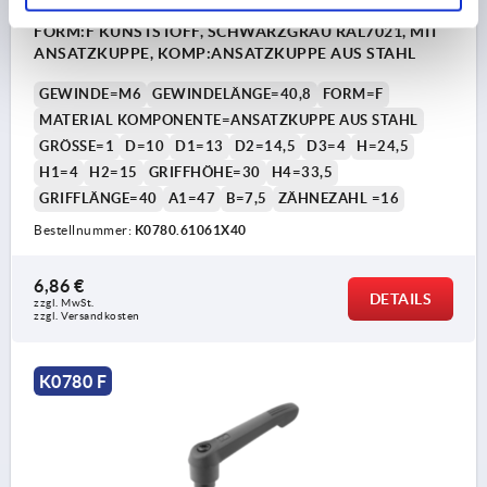
KLEMMHEBEL MIT DRUCKBOLZEN GR.1 M06X40,8,
FORM:F KUNSTSTOFF, SCHWARZGRAU RAL7021, MIT
ANSATZKUPPE, KOMP:ANSATZKUPPE AUS STAHL
GEWINDE=M6
GEWINDELÄNGE=40,8
FORM=F
MATERIAL KOMPONENTE=ANSATZKUPPE AUS STAHL
GRÖSSE=1
D=10
D1=13
D2=14,5
D3=4
H=24,5
H1=4
H2=15
GRIFFHÖHE=30
H4=33,5
GRIFFLÄNGE=40
A1=47
B=7,5
ZÄHNEZAHL =16
Bestellnummer:
K0780.61061X40
6,86 €
DETAILS
zzgl. MwSt.
zzgl. Versandkosten
K0780 F