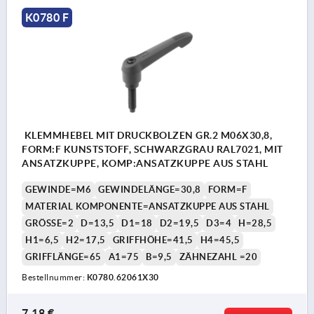
K0780 F
KLEMMHEBEL MIT DRUCKBOLZEN GR.2 M06X30,8,
FORM:F KUNSTSTOFF, SCHWARZGRAU RAL7021, MIT
ANSATZKUPPE, KOMP:ANSATZKUPPE AUS STAHL
GEWINDE=M6
GEWINDELÄNGE=30,8
FORM=F
MATERIAL KOMPONENTE=ANSATZKUPPE AUS STAHL
GRÖSSE=2
D=13,5
D1=18
D2=19,5
D3=4
H=28,5
H1=6,5
H2=17,5
GRIFFHÖHE=41,5
H4=45,5
GRIFFLÄNGE=65
A1=75
B=9,5
ZÄHNEZAHL =20
Bestellnummer:
K0780.62061X30
7,18 €