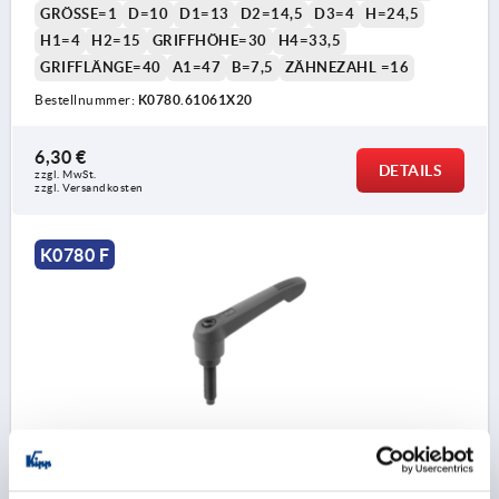
GRÖSSE=1
D=10
D1=13
D2=14,5
D3=4
H=24,5
H1=4
H2=15
GRIFFHÖHE=30
H4=33,5
GRIFFLÄNGE=40
A1=47
B=7,5
ZÄHNEZAHL =16
Bestellnummer:
K0780.61061X20
6,30 €
DETAILS
zzgl. MwSt.
zzgl. Versandkosten
K0780 F
KLEMMHEBEL MIT DRUCKBOLZEN GR.1 M06X30,8,
FORM:F KUNSTSTOFF, SCHWARZGRAU RAL7021, MIT
ANSATZKUPPE, KOMP:ANSATZKUPPE AUS STAHL