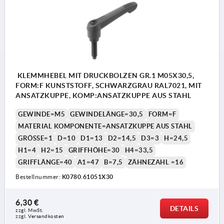
KLEMMHEBEL MIT DRUCKBOLZEN GR.1 M05X30,5,
FORM:F KUNSTSTOFF, SCHWARZGRAU RAL7021, MIT
ANSATZKUPPE, KOMP:ANSATZKUPPE AUS STAHL
GEWINDE=M5
GEWINDELÄNGE=30,5
FORM=F
MATERIAL KOMPONENTE=ANSATZKUPPE AUS STAHL
GRÖSSE=1
D=10
D1=13
D2=14,5
D3=3
H=24,5
H1=4
H2=15
GRIFFHÖHE=30
H4=33,5
GRIFFLÄNGE=40
A1=47
B=7,5
ZÄHNEZAHL =16
Bestellnummer:
K0780.61051X30
6,30 €
DETAILS
zzgl. MwSt.
zzgl. Versandkosten