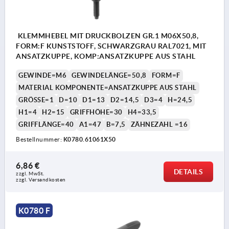
KLEMMHEBEL MIT DRUCKBOLZEN GR.1 M06X50,8,
FORM:F KUNSTSTOFF, SCHWARZGRAU RAL7021, MIT
ANSATZKUPPE, KOMP:ANSATZKUPPE AUS STAHL
GEWINDE=M6
GEWINDELÄNGE=50,8
FORM=F
MATERIAL KOMPONENTE=ANSATZKUPPE AUS STAHL
GRÖSSE=1
D=10
D1=13
D2=14,5
D3=4
H=24,5
H1=4
H2=15
GRIFFHÖHE=30
H4=33,5
GRIFFLÄNGE=40
A1=47
B=7,5
ZÄHNEZAHL =16
Bestellnummer:
K0780.61061X50
6,86 €
DETAILS
zzgl. MwSt.
zzgl. Versandkosten
K0780 F