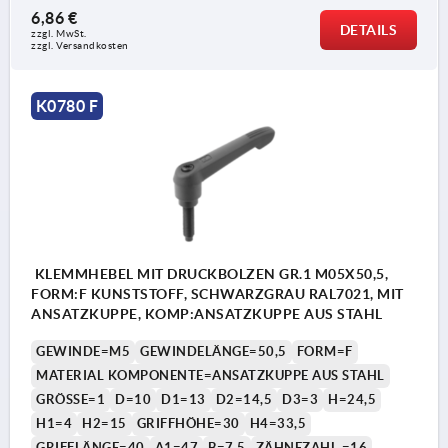
6,86 €
DETAILS
zzgl. MwSt.
zzgl. Versandkosten
K0780 F
KLEMMHEBEL MIT DRUCKBOLZEN GR.1 M05X50,5,
FORM:F KUNSTSTOFF, SCHWARZGRAU RAL7021, MIT
ANSATZKUPPE, KOMP:ANSATZKUPPE AUS STAHL
GEWINDE=M5
GEWINDELÄNGE=50,5
FORM=F
MATERIAL KOMPONENTE=ANSATZKUPPE AUS STAHL
GRÖSSE=1
D=10
D1=13
D2=14,5
D3=3
H=24,5
H1=4
H2=15
GRIFFHÖHE=30
H4=33,5
GRIFFLÄNGE=40
A1=47
B=7,5
ZÄHNEZAHL =16