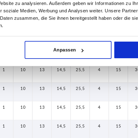
Website zu analysieren. Außerdem geben wir Informationen zu I
r soziale Medien, Werbung und Analysen weiter. Unsere Partner
1
10
13
14,5
25,5
4
15
3
 Daten zusammen, die Sie ihnen bereitgestellt haben oder die s
n.
1
10
13
14,5
25,5
4
15
3
Anpassen
1
10
13
14,5
25,5
4
15
3
1
10
13
14,5
25,5
4
15
3
1
10
13
14,5
25,5
4
15
3
1
10
13
14,5
25,5
4
15
3
1
10
13
14,5
25,5
4
15
3