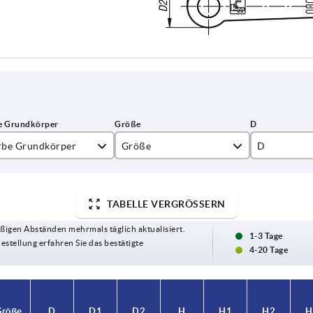
rbe Grundkörper
Größe
D
inorange RAL 2004
1
10
hwarzgrau RAL 7021
2
13,5
TABELLE VERGRÖSSERN
ßigen Abständen mehrmals täglich aktualisiert.
rkehrsrot RAL 3020
3
16
1-3 Tage
Bestellung erfahren Sie das bestätigte
4-20 Tage
4
19
5
23
Größe
Größe
D
D
D1
D1
D2
D2
H
H
H1
H1
H2
H2
H
H