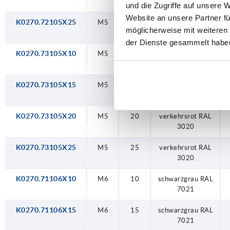
2004
und die Zugriffe auf unsere 
Website an unsere Partner fü
K0270.72105X25
M5
25
reinorange RAL
möglicherweise mit weiteren
2004
der Dienste gesammelt habe
K0270.73105X10
M5
10
verkehrsrot RAL
3020
K0270.73105X15
M5
15
verkehrsrot RAL
3020
K0270.73105X20
M5
20
verkehrsrot RAL
3020
K0270.73105X25
M5
25
verkehrsrot RAL
3020
K0270.71106X10
M6
10
schwarzgrau RAL
7021
K0270.71106X15
M6
15
schwarzgrau RAL
7021