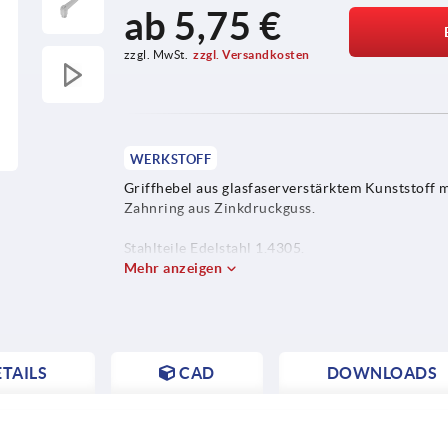
ab
5,75 €
zzgl. MwSt.
zzgl. Versandkosten
WERKSTOFF
Griffhebel aus glasfaserverstärktem Kunststoff m
Zahnring aus Zinkdruckguss.
Stahlteile Edelstahl 1.4305.
Mehr anzeigen
Druckknopf Kunststoff (POM).
TAILS
CAD
DOWNLOADS