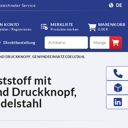
DE
zeichneter Service
IN KONTO
MERKLISTE
WARENKORB
lden / Registrieren
Produkte merken
0,00 €
productCode
qty
Direktbestellung
D DRUCKKNOPF, GEWINDEEINSATZ EDELSTAHL
stoff mit
d Druckknopf,
delstahl