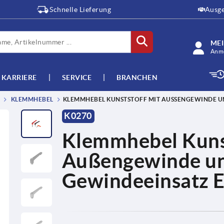
Schnelle Lieferung
Ausge
ME
Anme
KARRIERE
SERVICE
BRANCHEN
KLEMMHEBEL
KLEMMHEBEL KUNSTSTOFF MIT AUSSENGEWINDE UN
K0270
Klemmhebel Kunst
Außengewinde un
Gewindeeinsatz E