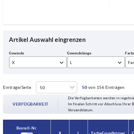
Artikel Auswahl eingrenzen
X
L
Fa
M5
10
re
M6
15
sc
Einträge/Seite
50
von 156 Einträgen
Die Verfügbarkeiten werden in regelmä
M8
20
ve
VERFÜGBARKEIT
Im finalen Schritt vor Abschluss Ihrer 
Versanddatum.
M10
25
M12
30
Bestell-Nr.
Bestell-Nr.
X
X
L
L
Farbe Grundkörper
Farbe Grundkörper