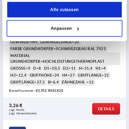
gesammelt haben.
Alle zulassen
KLEMMHEBEL GR.9 M04X20,
HOCHLEISTUNGSTHERMOPLAST SCHWARZGRAU
Anpassen
RAL7021, KOMP:STAHL BLAU-PASSIVIERT
GEWINDE=M4
GEWINDELÄNGE=20
FARBE GRUNDKÖRPER=SCHWARZGRAU RAL 7021
MATERIAL
GRUNDKÖRPER=HOCHLEISTUNGSTHERMOPLAST
GRÖSSE=9
D=8
D1=10,5
D2=11
H=21,4
H1=4
H2=12,4
GRIFFHÖHE=24
H4=27
GRIFFLÄNGE=22
GRIFFLÄNGE=27,5
B=6,4
ZÄHNEZAHL =12
Bestellnummer:
K1702.9041X20
3,26 €
DETAILS
zzgl. MwSt.
zzgl. Versandkosten