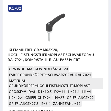
K1702
KLEMMHEBEL GR.9 M03X20,
HOCHLEISTUNGSTHERMOPLAST SCHWARZGRAU
RAL7021, KOMP:STAHL BLAU-PASSIVIERT
GEWINDE=M3
GEWINDELÄNGE=20
FARBE GRUNDKÖRPER=SCHWARZGRAU RAL 7021
MATERIAL
GRUNDKÖRPER=HOCHLEISTUNGSTHERMOPLAST
GRÖSSE=9
D=8
D1=10,5
D2=11
H=21,4
H1=4
H2=12,4
GRIFFHÖHE=24
H4=27
GRIFFLÄNGE=22
GRIFFLÄNGE=27,5
B=6,4
ZÄHNEZAHL =12
Bestellnummer:
K1702.9031X20