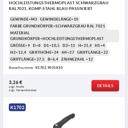
HOCHLEISTUNGSTHERMOPLAST SCHWARZGRAU
RAL7021, KOMP:STAHL BLAU-PASSIVIERT
GEWINDE=M3
GEWINDELÄNGE=10
FARBE GRUNDKÖRPER=SCHWARZGRAU RAL 7021
MATERIAL
GRUNDKÖRPER=HOCHLEISTUNGSTHERMOPLAST
GRÖSSE=9
D=8
D1=10,5
D2=11
H=21,4
H1=4
H2=12,4
GRIFFHÖHE=24
H4=27
GRIFFLÄNGE=22
GRIFFLÄNGE=27,5
B=6,4
ZÄHNEZAHL =12
Bestellnummer:
K1702.9031X10
3,26 €
DETAILS
zzgl. MwSt.
zzgl. Versandkosten
K1702