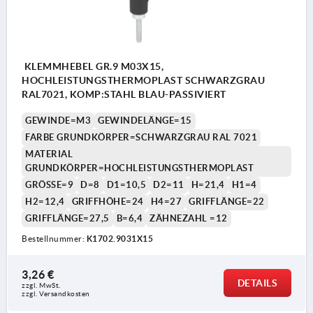
KLEMMHEBEL GR.9 M03X15,
HOCHLEISTUNGSTHERMOPLAST SCHWARZGRAU
RAL7021, KOMP:STAHL BLAU-PASSIVIERT
GEWINDE=M3
GEWINDELÄNGE=15
FARBE GRUNDKÖRPER=SCHWARZGRAU RAL 7021
MATERIAL
GRUNDKÖRPER=HOCHLEISTUNGSTHERMOPLAST
GRÖSSE=9
D=8
D1=10,5
D2=11
H=21,4
H1=4
H2=12,4
GRIFFHÖHE=24
H4=27
GRIFFLÄNGE=22
GRIFFLÄNGE=27,5
B=6,4
ZÄHNEZAHL =12
Bestellnummer:
K1702.9031X15
3,26 €
DETAILS
zzgl. MwSt.
zzgl. Versandkosten