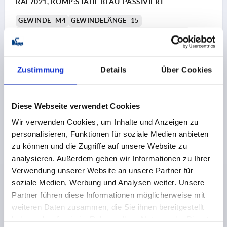
RAL7021, KOMP:STAHL BLAU-PASSIVIERT
GEWINDE=M4
GEWINDELÄNGE=15
FARBE GRUNDKÖRPER=SCHWARZGRAU RAL 7021
MATERIAL
GRUNDKÖRPER=HOCHLEISTUNGSTHERMOPLAST
GRÖSSE=9
D=8
D1=10,5
D2=11
H=21,4
H1=4
Zustimmung
Details
Über Cookies
H2=12,4
GRIFFHÖHE=24
H4=27
GRIFFLÄNGE=22
GRIFFLÄNGE=27,5
B=6,4
ZÄHNEZAHL =12
Diese Webseite verwendet Cookies
Bestellnummer:
K1702.9041X15
Wir verwenden Cookies, um Inhalte und Anzeigen zu
3,26 €
personalisieren, Funktionen für soziale Medien anbieten
DETAILS
zzgl. MwSt.
zu können und die Zugriffe auf unsere Website zu
zzgl. Versandkosten
analysieren. Außerdem geben wir Informationen zu Ihrer
Verwendung unserer Website an unsere Partner für
K1702
soziale Medien, Werbung und Analysen weiter. Unsere
Partner führen diese Informationen möglicherweise mit
weiteren Daten zusammen, die Sie ihnen bereitgestellt
haben oder die sie im Rahmen Ihrer Nutzung der Dienste