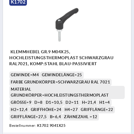
K1702
KLEMMHEBEL GR.9 M04X25,
HOCHLEISTUNGSTHERMOPLAST SCHWARZGRAU
RAL7021, KOMP:STAHL BLAU-PASSIVIERT
GEWINDE=M4
GEWINDELÄNGE=25
FARBE GRUNDKÖRPER=SCHWARZGRAU RAL 7021
MATERIAL
GRUNDKÖRPER=HOCHLEISTUNGSTHERMOPLAST
GRÖSSE=9
D=8
D1=10,5
D2=11
H=21,4
H1=4
H2=12,4
GRIFFHÖHE=24
H4=27
GRIFFLÄNGE=22
GRIFFLÄNGE=27,5
B=6,4
ZÄHNEZAHL =12
Bestellnummer:
K1702.9041X25