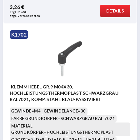
3,26 €
DETAILS
zzgl. MwSt.
zzgl. Versandkosten
K1702
KLEMMHEBEL GR.9 M04X30,
HOCHLEISTUNGSTHERMOPLAST SCHWARZGRAU
RAL7021, KOMP:STAHL BLAU-PASSIVIERT
GEWINDE=M4
GEWINDELÄNGE=30
FARBE GRUNDKÖRPER=SCHWARZGRAU RAL 7021
MATERIAL
GRUNDKÖRPER=HOCHLEISTUNGSTHERMOPLAST
GRÖSSE=9
D=8
D1=10,5
D2=11
H=21,4
H1=4