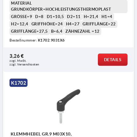
MATERIAL
GRUNDKÖRPER=HOCHLEISTUNGSTHERMOPLAST
GRÖSSE=9
D=8
D1=10,5
D2=11
H=21,4
H1=4
H2=12,4
GRIFFHÖHE=24
H4=27
GRIFFLÄNGE=22
GRIFFLÄNGE=27,5
B=6,4
ZÄHNEZAHL =12
1) Kegelkuppe DIN EN ISO 4753
Bestellnummer:
K1702.9031X6
3,26 €
DETAILS
zzgl. MwSt.
zzgl. Versandkosten
K1702
KLEMMHEBEL GR.9 M03X10,