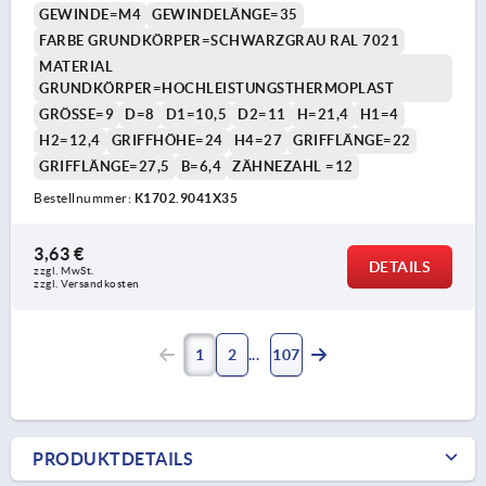
GEWINDE=M4
GEWINDELÄNGE=35
FARBE GRUNDKÖRPER=SCHWARZGRAU RAL 7021
MATERIAL
GRUNDKÖRPER=HOCHLEISTUNGSTHERMOPLAST
GRÖSSE=9
D=8
D1=10,5
D2=11
H=21,4
H1=4
H2=12,4
GRIFFHÖHE=24
H4=27
GRIFFLÄNGE=22
GRIFFLÄNGE=27,5
B=6,4
ZÄHNEZAHL =12
Bestellnummer:
K1702.9041X35
3,63 €
DETAILS
zzgl. MwSt.
zzgl. Versandkosten
1
2
107
PRODUKTDETAILS