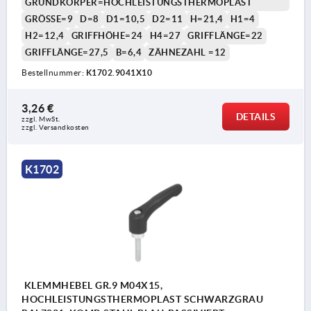
GRUNDKÖRPER=HOCHLEISTUNGSTHERMOPLAST
GRÖSSE=9
D=8
D1=10,5
D2=11
H=21,4
H1=4
H2=12,4
GRIFFHÖHE=24
H4=27
GRIFFLÄNGE=22
GRIFFLÄNGE=27,5
B=6,4
ZÄHNEZAHL =12
Bestellnummer:
K1702.9041X10
3,26 €
DETAILS
zzgl. MwSt.
zzgl. Versandkosten
K1702
KLEMMHEBEL GR.9 M04X15,
HOCHLEISTUNGSTHERMOPLAST SCHWARZGRAU