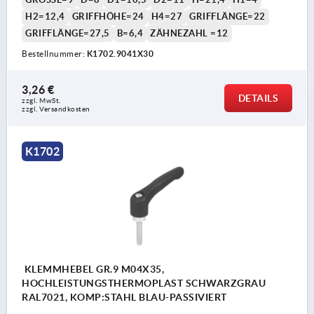
H2=12,4
GRIFFHÖHE=24
H4=27
GRIFFLÄNGE=22
GRIFFLÄNGE=27,5
B=6,4
ZÄHNEZAHL =12
Bestellnummer:
K1702.9041X30
3,26 €
DETAILS
zzgl. MwSt.
zzgl. Versandkosten
K1702
KLEMMHEBEL GR.9 M04X35,
HOCHLEISTUNGSTHERMOPLAST SCHWARZGRAU
RAL7021, KOMP:STAHL BLAU-PASSIVIERT