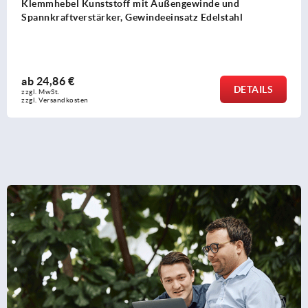
Klemmhebel Zinkdruckguss mit Außengewinde und
Spannkraftverstärker, seidenmatt, Gewindeeinsatz Stahl
brüniert
ab
18,69 €
DETAILS
zzgl. MwSt.
zzgl. Versandkosten