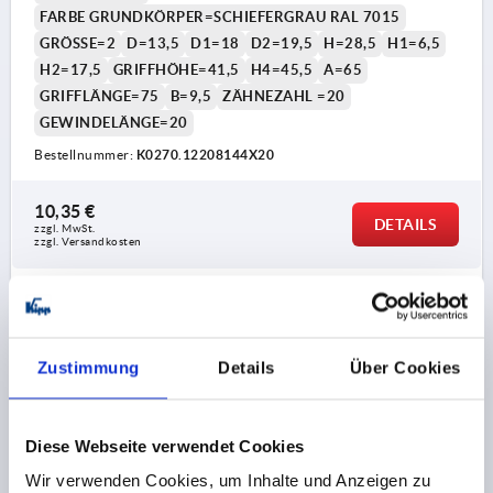
FARBE GRUNDKÖRPER=SCHIEFERGRAU RAL 7015
GRÖSSE=2
D=13,5
D1=18
D2=19,5
H=28,5
H1=6,5
H2=17,5
GRIFFHÖHE=41,5
H4=45,5
A=65
GRIFFLÄNGE=75
B=9,5
ZÄHNEZAHL =20
GEWINDELÄNGE=20
Bestellnummer:
K0270.12208144X20
10,35 €
DETAILS
zzgl. MwSt.
zzgl. Versandkosten
K0270
Zustimmung
Details
Über Cookies
Diese Webseite verwendet Cookies
Wir verwenden Cookies, um Inhalte und Anzeigen zu
KLEMMHEBEL ANTIBAKTERIELL GR.2 M10X20