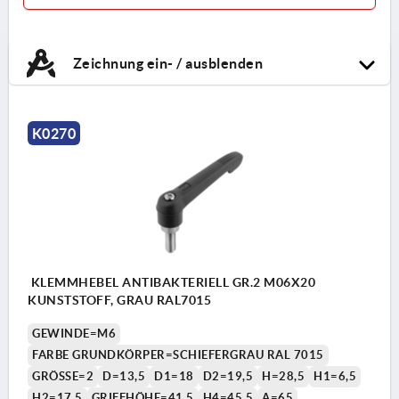
Zeichnung ein- / ausblenden
K0270
KLEMMHEBEL ANTIBAKTERIELL GR.2 M06X20
KUNSTSTOFF, GRAU RAL7015
GEWINDE=M6
FARBE GRUNDKÖRPER=SCHIEFERGRAU RAL 7015
GRÖSSE=2
D=13,5
D1=18
D2=19,5
H=28,5
H1=6,5
H2=17,5
GRIFFHÖHE=41,5
H4=45,5
A=65