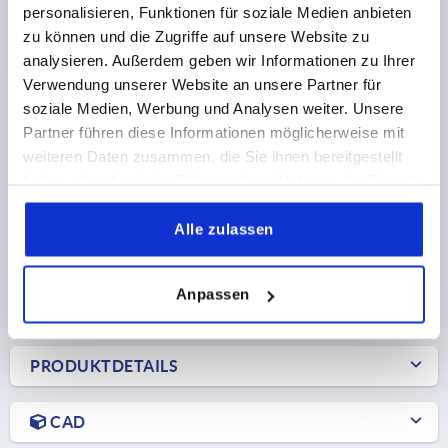
personalisieren, Funktionen für soziale Medien anbieten
KUNSTSTOFF, GRAU RAL7015
zu können und die Zugriffe auf unsere Website zu
GEWINDE=M10
analysieren. Außerdem geben wir Informationen zu Ihrer
FARBE GRUNDKÖRPER=SCHIEFERGRAU RAL 7015
Verwendung unserer Website an unsere Partner für
GRÖSSE=2
D=13,5
D1=18
D2=19,5
H=28,5
H1=6,5
soziale Medien, Werbung und Analysen weiter. Unsere
H2=17,5
GRIFFHÖHE=41,5
H4=45,5
A=65
Partner führen diese Informationen möglicherweise mit
GRIFFLÄNGE=75
B=9,5
ZÄHNEZAHL =20
weiteren Daten zusammen, die Sie ihnen bereitgestellt
GEWINDELÄNGE=20
haben oder die sie im Rahmen Ihrer Nutzung der Dienste
gesammelt haben.
Bestellnummer:
K0270.12210144X20
Alle zulassen
10,35 €
DETAILS
zzgl. MwSt.
zzgl. Versandkosten
Anpassen
PRODUKTDETAILS
CAD