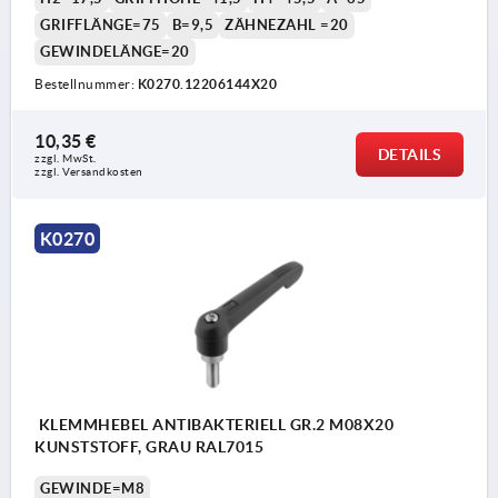
GRIFFLÄNGE=75
B=9,5
ZÄHNEZAHL =20
GEWINDELÄNGE=20
Bestellnummer:
K0270.12206144X20
10,35 €
DETAILS
zzgl. MwSt.
zzgl. Versandkosten
K0270
KLEMMHEBEL ANTIBAKTERIELL GR.2 M08X20
KUNSTSTOFF, GRAU RAL7015
GEWINDE=M8