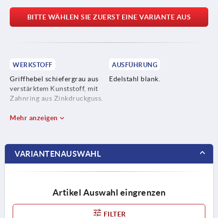
BITTE WÄHLEN SIE ZUERST EINE VARIANTE AUS
WERKSTOFF
AUSFÜHRUNG
Griffhebel schiefergrau aus
Edelstahl blank.
verstärktem Kunststoff, mit
Zahnring aus Zinkdruckguss.
Stahlteile Edelstahl 1.4305.
Mehr anzeigen
VARIANTENAUSWAHL
Artikel Auswahl eingrenzen
FILTER