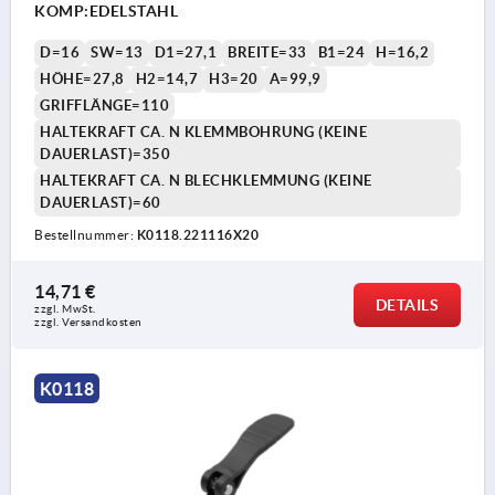
KOMP:EDELSTAHL
D=16
SW=13
D1=27,1
BREITE=33
B1=24
H=16,2
HÖHE=27,8
H2=14,7
H3=20
A=99,9
GRIFFLÄNGE=110
HALTEKRAFT CA. N KLEMMBOHRUNG (KEINE
DAUERLAST)=350
HALTEKRAFT CA. N BLECHKLEMMUNG (KEINE
DAUERLAST)=60
Bestellnummer:
K0118.221116X20
14,71 €
DETAILS
zzgl. MwSt.
zzgl. Versandkosten
K0118