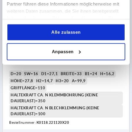
K0118
Partner führen diese Informationen möglicherweise mit
weiteren Daten zusammen, die Sie ihnen bereitgestellt
haben oder die sie im Rahmen Ihrer Nutzung der Dienste
gesammelt haben.
Alle zulassen
EXZENTERHEBEL ELASTOMERVERSCHLUSS GR.2,
Anpassen
D=20, A=99,9, B=33, POLYAMID SCHWARZ,
KOMP:EDELSTAHL
D=20
SW=16
D1=27,1
BREITE=33
B1=24
H=16,2
HÖHE=27,8
H2=14,7
H3=20
A=99,9
GRIFFLÄNGE=110
HALTEKRAFT CA. N KLEMMBOHRUNG (KEINE
DAUERLAST)=350
HALTEKRAFT CA. N BLECHKLEMMUNG (KEINE
DAUERLAST)=100
Bestellnummer:
K0118.221120X20