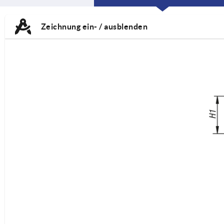
CURRENT
CURRENT
TAB:
TAB:
Zeichnung ein- / ausblenden