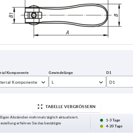
terial Komponente
L
D1
elstahl
10
12
hl
15
15,4
TABELLE VERGRÖSSERN
ßigen Abständen mehrmals täglich aktualisiert.
20
18,1
1-3 Tage
Bestellung erfahren Sie das bestätigte
4-20 Tage
25
27,1