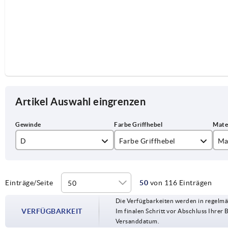
Artikel Auswahl eingrenzen
D
Farbe Griffhebel
Ma
M3
rubinrot RAL 3003
Ed
M4
schwarz
Sta
Einträge/Seite
50
von 116 Einträgen
Die Verfügbarkeiten werden in regelmä
M5
VERFÜGBARKEIT
Im finalen Schritt vor Abschluss Ihrer 
Versanddatum.
M6