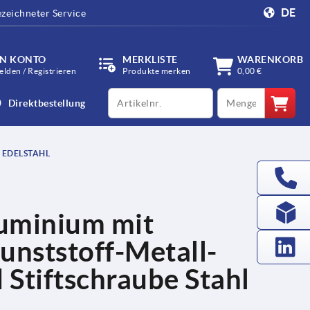
DE
zeichneter Service
IN KONTO
MERKLISTE
WARENKORB
lden / Registrieren
Produkte merken
0,00 €
productCode
qty
Direktbestellung
EDELSTAHL
uminium mit
nststoff-Metall-
Stiftschraube Stahl