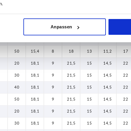
n.
30
15,4
8
18
13
11,2
17
20
15,4
8
18
13
11,2
17
Anpassen
30
15,4
8
18
13
11,2
17
40
15,4
8
18
13
11,2
17
50
15,4
8
18
13
11,2
17
20
18,1
9
21,5
15
14,5
22
30
18,1
9
21,5
15
14,5
22
40
18,1
9
21,5
15
14,5
22
50
18,1
9
21,5
15
14,5
22
20
18,1
9
21,5
15
14,5
22
30
18,1
9
21,5
15
14,5
22