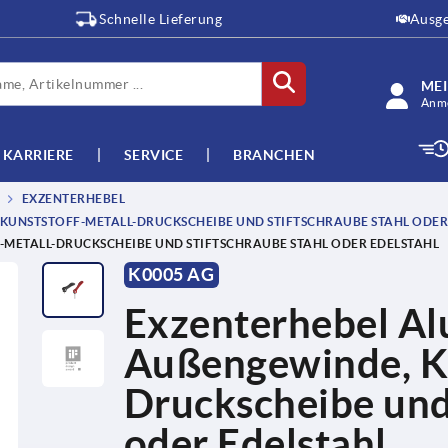
Schnelle Lieferung
Ausge
ME
Anme
KARRIERE
SERVICE
BRANCHEN
EXZENTERHEBEL
KUNSTSTOFF-METALL-DRUCKSCHEIBE UND STIFTSCHRAUBE STAHL ODER 
METALL-DRUCKSCHEIBE UND STIFTSCHRAUBE STAHL ODER EDELSTAHL
K0005 AG
Exzenterhebel Al
Außengewinde, Ku
Druckscheibe und 
oder Edelstahl