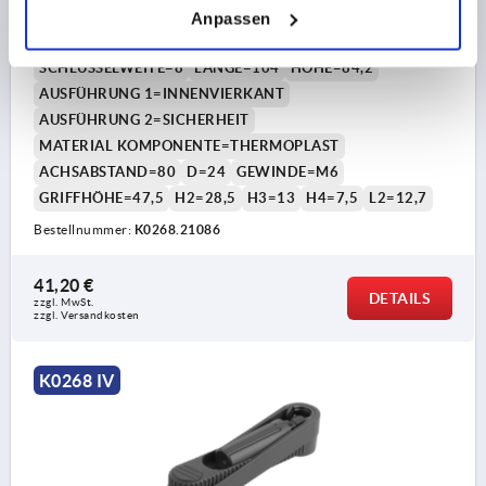
SW=8, A=80, H=84,2, FORM:B MIT SICHERHEITS-ZYL.
Anpassen
GRIFF, THERMOPLAST SCHWARZGRAU RAL7021,
KOMP:THERMOPLAST SCHWARZGRAU RAL7021
SCHLÜSSELWEITE=8
LÄNGE=104
HÖHE=84,2
AUSFÜHRUNG 1=INNENVIERKANT
AUSFÜHRUNG 2=SICHERHEIT
MATERIAL KOMPONENTE=THERMOPLAST
ACHSABSTAND=80
D=24
GEWINDE=M6
GRIFFHÖHE=47,5
H2=28,5
H3=13
H4=7,5
L2=12,7
Bestellnummer:
K0268.21086
41,20 €
DETAILS
zzgl. MwSt.
zzgl. Versandkosten
K0268 IV