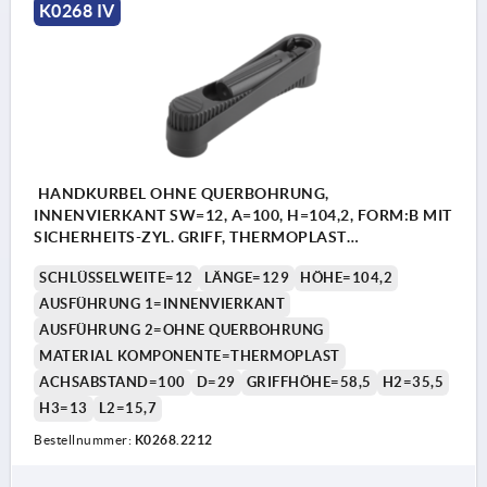
K0268 IV
HANDKURBEL OHNE QUERBOHRUNG,
INNENVIERKANT SW=12, A=100, H=104,2, FORM:B MIT
SICHERHEITS-ZYL. GRIFF, THERMOPLAST
SCHWARZGRAU, KOMP:THERMOPLAST
SCHLÜSSELWEITE=12
LÄNGE=129
HÖHE=104,2
SCHWARZGRAU
AUSFÜHRUNG 1=INNENVIERKANT
AUSFÜHRUNG 2=OHNE QUERBOHRUNG
MATERIAL KOMPONENTE=THERMOPLAST
ACHSABSTAND=100
D=29
GRIFFHÖHE=58,5
H2=35,5
H3=13
L2=15,7
Bestellnummer:
K0268.2212