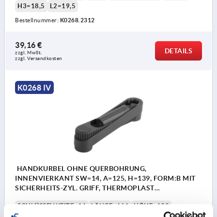
H3=18,5
L2=19,5
Bestellnummer:
K0268.2312
39,16 €
DETAILS
zzgl. MwSt.
zzgl. Versandkosten
K0268 IV
HANDKURBEL OHNE QUERBOHRUNG,
INNENVIERKANT SW=14, A=125, H=139, FORM:B MIT
SICHERHEITS-ZYL. GRIFF, THERMOPLAST
SCHWARZGRAU, KOMP:THERMOPLAST
SCHLÜSSELWEITE=14
LÄNGE=161
HÖHE=139
SCHWARZGRAU