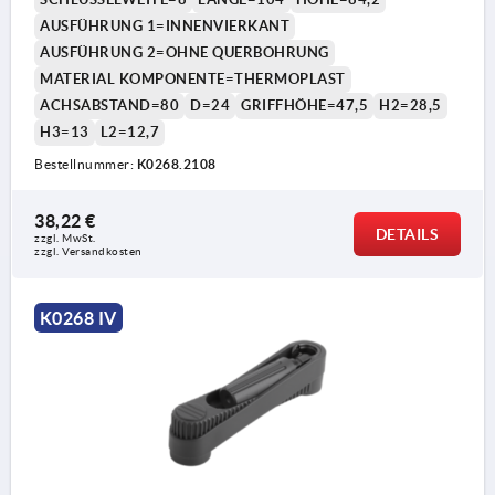
SCHWARZGRAU
AUSFÜHRUNG 1=INNENVIERKANT
AUSFÜHRUNG 2=OHNE QUERBOHRUNG
MATERIAL KOMPONENTE=THERMOPLAST
ACHSABSTAND=80
D=24
GRIFFHÖHE=47,5
H2=28,5
H3=13
L2=12,7
Bestellnummer:
K0268.2108
1) Lage der Querbohrung zur Passfedernut 90°
versetzt
38,22 €
DETAILS
zzgl. MwSt.
zzgl. Versandkosten
K0268 IV