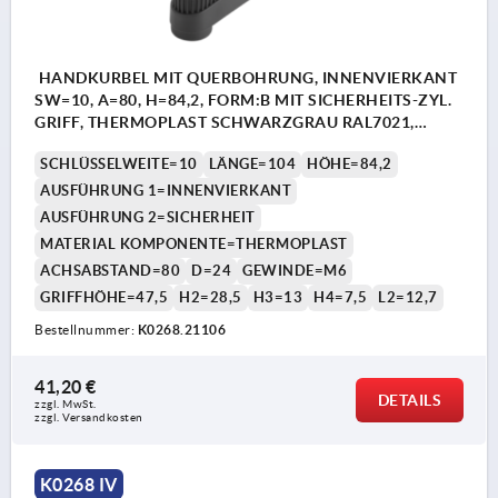
HANDKURBEL MIT QUERBOHRUNG, INNENVIERKANT
SW=10, A=80, H=84,2, FORM:B MIT SICHERHEITS-ZYL.
GRIFF, THERMOPLAST SCHWARZGRAU RAL7021,
KOMP:THERMOPLAST SCHWARZGRAU RAL7021
SCHLÜSSELWEITE=10
LÄNGE=104
HÖHE=84,2
AUSFÜHRUNG 1=INNENVIERKANT
AUSFÜHRUNG 2=SICHERHEIT
MATERIAL KOMPONENTE=THERMOPLAST
ACHSABSTAND=80
D=24
GEWINDE=M6
GRIFFHÖHE=47,5
H2=28,5
H3=13
H4=7,5
L2=12,7
Bestellnummer:
K0268.21106
41,20 €
DETAILS
zzgl. MwSt.
zzgl. Versandkosten
K0268 IV