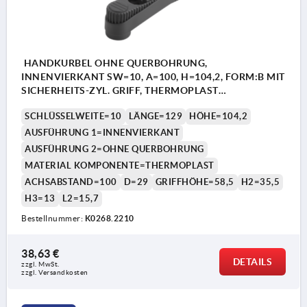
HANDKURBEL OHNE QUERBOHRUNG,
INNENVIERKANT SW=10, A=100, H=104,2, FORM:B MIT
SICHERHEITS-ZYL. GRIFF, THERMOPLAST
SCHWARZGRAU, KOMP:THERMOPLAST
SCHLÜSSELWEITE=10
LÄNGE=129
HÖHE=104,2
SCHWARZGRAU
AUSFÜHRUNG 1=INNENVIERKANT
AUSFÜHRUNG 2=OHNE QUERBOHRUNG
MATERIAL KOMPONENTE=THERMOPLAST
ACHSABSTAND=100
D=29
GRIFFHÖHE=58,5
H2=35,5
H3=13
L2=15,7
Bestellnummer:
K0268.2210
38,63 €
DETAILS
zzgl. MwSt.
zzgl. Versandkosten