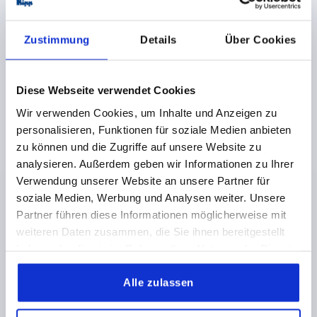
AUSFÜHRUNG 1=INNENVIERKANT
AUSFÜHRUNG 2=OHNE QUERBOHRUNG
MATERIAL KOMPONENTE=THERMOPLAST
Zustimmung
Details
Über Cookies
ACHSABSTAND=125
D=36
GRIFFHÖHE=82
H2=44
H3=18,5
L2=19,5
Diese Webseite verwendet Cookies
Bestellnummer:
K0268.2314
Wir verwenden Cookies, um Inhalte und Anzeigen zu
39,16 €
personalisieren, Funktionen für soziale Medien anbieten
DETAILS
zzgl. MwSt.
zu können und die Zugriffe auf unsere Website zu
zzgl. Versandkosten
analysieren. Außerdem geben wir Informationen zu Ihrer
Verwendung unserer Website an unsere Partner für
K0268 IV
soziale Medien, Werbung und Analysen weiter. Unsere
Partner führen diese Informationen möglicherweise mit
weiteren Daten zusammen, die Sie ihnen bereitgestellt
haben oder die sie im Rahmen Ihrer Nutzung der Dienste
gesammelt haben.
Alle zulassen
HANDKURBEL MIT QUERBOHRUNG, INNENVIERKANT