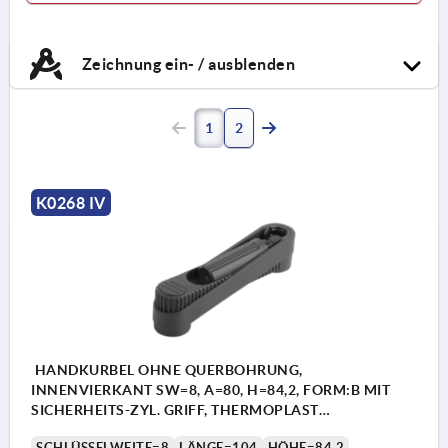
Zeichnung ein- / ausblenden
1
2
K0268 IV
HANDKURBEL OHNE QUERBOHRUNG,
INNENVIERKANT SW=8, A=80, H=84,2, FORM:B MIT
SICHERHEITS-ZYL. GRIFF, THERMOPLAST
SCHWARZGRAU, KOMP:THERMOPLAST
SCHLÜSSELWEITE=8
LÄNGE=104
HÖHE=84,2