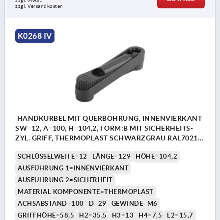
zzgl. MwSt.
zzgl. Versandkosten
K0268 IV
HANDKURBEL MIT QUERBOHRUNG, INNENVIERKANT
SW=12, A=100, H=104,2, FORM:B MIT SICHERHEITS-
ZYL. GRIFF, THERMOPLAST SCHWARZGRAU RAL7021,
KOMP:THERMOPLAST SCHWARZGRAU RAL7021
SCHLÜSSELWEITE=12
LÄNGE=129
HÖHE=104,2
AUSFÜHRUNG 1=INNENVIERKANT
AUSFÜHRUNG 2=SICHERHEIT
MATERIAL KOMPONENTE=THERMOPLAST
ACHSABSTAND=100
D=29
GEWINDE=M6
GRIFFHÖHE=58,5
H2=35,5
H3=13
H4=7,5
L2=15,7