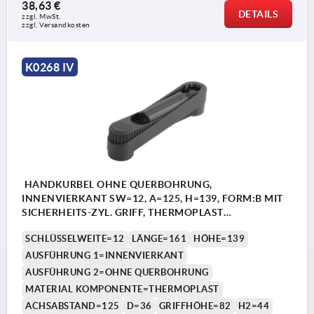
38,63 €
DETAILS
zzgl. MwSt.
zzgl. Versandkosten
K0268 IV
HANDKURBEL OHNE QUERBOHRUNG,
INNENVIERKANT SW=12, A=125, H=139, FORM:B MIT
SICHERHEITS-ZYL. GRIFF, THERMOPLAST
SCHWARZGRAU, KOMP:THERMOPLAST
SCHLÜSSELWEITE=12
LÄNGE=161
HÖHE=139
SCHWARZGRAU
AUSFÜHRUNG 1=INNENVIERKANT
AUSFÜHRUNG 2=OHNE QUERBOHRUNG
MATERIAL KOMPONENTE=THERMOPLAST
ACHSABSTAND=125
D=36
GRIFFHÖHE=82
H2=44