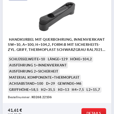
HANDKURBEL MIT QUERBOHRUNG, INNENVIERKANT
SW=10, A=100, H=104,2, FORM:B MIT SICHERHEITS-
ZYL. GRIFF, THERMOPLAST SCHWARZGRAU RAL7021,
KOMP:THERMOPLAST SCHWARZGRAU RAL7021
SCHLÜSSELWEITE=10
LÄNGE=129
HÖHE=104,2
AUSFÜHRUNG 1=INNENVIERKANT
AUSFÜHRUNG 2=SICHERHEIT
MATERIAL KOMPONENTE=THERMOPLAST
ACHSABSTAND=100
D=29
GEWINDE=M6
GRIFFHÖHE=58,5
H2=35,5
H3=13
H4=7,5
L2=15,7
Bestellnummer:
K0268.22106
41,61 €
DETAILS