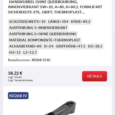
HANDKURBEL OHNE QUERBOHRUNG,
INNENVIERKANT SW=10, A=80, H=84,2, FORM:B MIT
SICHERHEITS-ZYL. GRIFF, THERMOPLAST
SCHWARZGRAU, KOMP:THERMOPLAST
SCHLÜSSELWEITE=10
LÄNGE=104
HÖHE=84,2
SCHWARZGRAU
AUSFÜHRUNG 1=INNENVIERKANT
AUSFÜHRUNG 2=OHNE QUERBOHRUNG
MATERIAL KOMPONENTE=THERMOPLAST
ACHSABSTAND=80
D=24
GRIFFHÖHE=47,5
H2=28,5
H3=13
L2=12,7
Bestellnummer:
K0268.2110
38,22 €
DETAILS
zzgl. MwSt.
zzgl. Versandkosten
K0268 IV