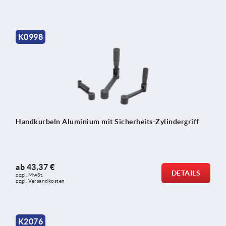
K0998
Handkurbeln Aluminium mit Sicherheits-Zylindergriff
ab
43,37 €
DETAILS
zzgl. MwSt.
zzgl. Versandkosten
K2076