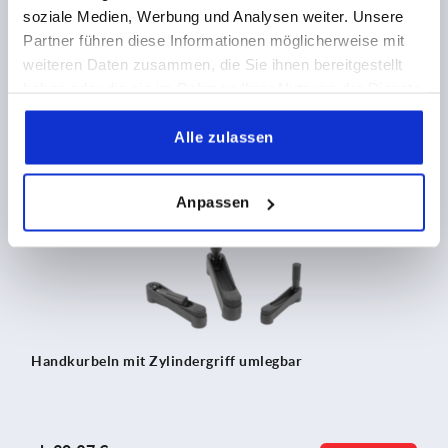
soziale Medien, Werbung und Analysen weiter. Unsere
Partner führen diese Informationen möglicherweise mit
weiteren Daten zusammen, die Sie ihnen bereitgestellt
ab
31,46 €
haben oder die sie im Rahmen Ihrer Nutzung der Dienste
DETAILS
zzgl. MwSt.
gesammelt haben.
zzgl. Versandkosten
Alle zulassen
K0266
Anpassen
Handkurbeln mit Zylindergriff umlegbar