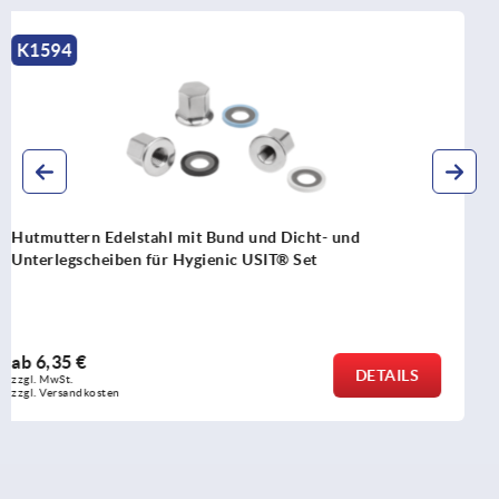
K2131
Sechskantschrauben Edelstahl mit niedrigem Kopf für
Dicht- und Unterlegscheiben Hygienic USIT®
ab
2,79 €
DETAILS
zzgl. MwSt.
zzgl. Versandkosten