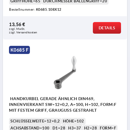
GRIFFHÖHE=65
DURCHMESSER BALLENGRIFF=20
Bestellnummer:
K0685.108X12
13,56 €
DETAILS
zzgl. MwSt.
zzgl. Versandkosten
K0685 F
HANDKURBEL GERADE ÄHNLICH DIN469,
INNENVIERKANT SW=12+0,2, A=100, H=102, FORM:F
MIT FESTEM GRIFF, GRAUGUSS GESTRAHLT
SCHLÜSSELWEITE=12+0,2
HÖHE=102
ACHSABSTAND=100
D1=28
H3=37
H2=28
FORM=F