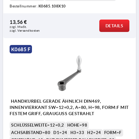
Bestellnummer:
K0685.108X10
13,56 €
DETAILS
zzgl. MwSt.
zzgl. Versandkosten
K0685 F
HANDKURBEL GERADE ÄHNLICH DIN469,
INNENVIERKANT SW=12+0,2, A=80, H=98, FORM:F MIT
FESTEM GRIFF, GRAUGUSS GESTRAHLT
SCHLÜSSELWEITE=12+0,2
HÖHE=98
ACHSABSTAND=80
D1=24
H3=33
H2=24
FORM=F