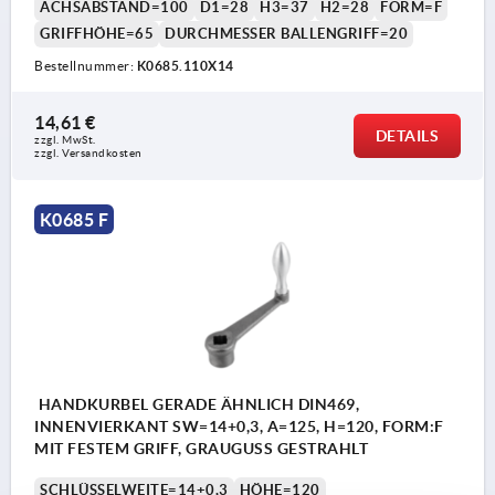
ACHSABSTAND=100
D1=28
H3=37
H2=28
FORM=F
GRIFFHÖHE=65
DURCHMESSER BALLENGRIFF=20
Bestellnummer:
K0685.110X14
14,61 €
DETAILS
zzgl. MwSt.
zzgl. Versandkosten
K0685 F
HANDKURBEL GERADE ÄHNLICH DIN469,
INNENVIERKANT SW=14+0,3, A=125, H=120, FORM:F
MIT FESTEM GRIFF, GRAUGUSS GESTRAHLT
SCHLÜSSELWEITE=14+0,3
HÖHE=120