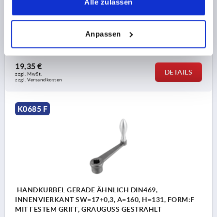
Alle zulassen
SCHLÜSSELWEITE=17+0,3
HÖHE=120
ACHSABSTAND=125
D1=34
H3=40
H2=34
FORM=F
GRIFFHÖHE=80
DURCHMESSER BALLENGRIFF=25
Anpassen
Bestellnummer:
K0685.112X17
19,35 €
DETAILS
zzgl. MwSt.
zzgl. Versandkosten
K0685 F
HANDKURBEL GERADE ÄHNLICH DIN469,
INNENVIERKANT SW=17+0,3, A=160, H=131, FORM:F
MIT FESTEM GRIFF, GRAUGUSS GESTRAHLT