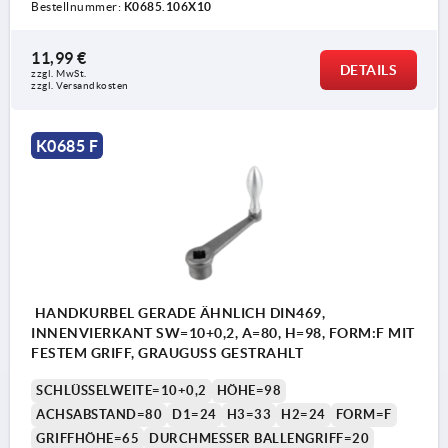
Bestellnummer:
K0685.106X10
11,99 €
DETAILS
zzgl. MwSt.
zzgl. Versandkosten
K0685 F
HANDKURBEL GERADE ÄHNLICH DIN469,
INNENVIERKANT SW=10+0,2, A=80, H=98, FORM:F MIT
FESTEM GRIFF, GRAUGUSS GESTRAHLT
SCHLÜSSELWEITE=10+0,2
HÖHE=98
ACHSABSTAND=80
D1=24
H3=33
H2=24
FORM=F
GRIFFHÖHE=65
DURCHMESSER BALLENGRIFF=20