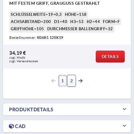
MIT FESTEM GRIFF, GRAUGUSS GESTRAHLT
SCHLÜSSELWEITE=19+0,3
HÖHE=158
ACHSABSTAND=200
D1=40
H3=53
H2=44
FORM=F
GRIFFHÖHE=105
DURCHMESSER BALLENGRIFF=32
Bestellnummer:
K0685.120X19
34,19 €
DETAILS
zzgl. MwSt.
zzgl. Versandkosten
1
2
PRODUKTDETAILS
CAD