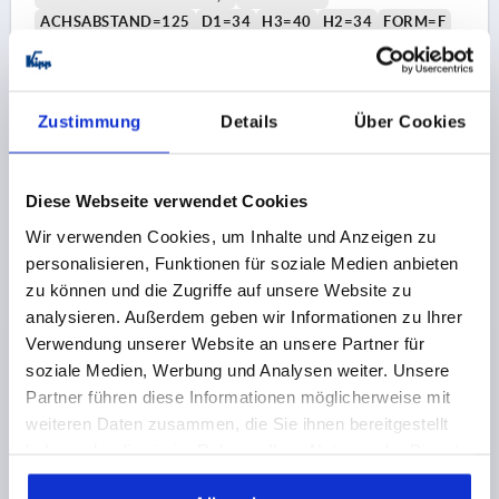
ACHSABSTAND=125
D1=34
H3=40
H2=34
FORM=F
GRIFFHÖHE=80
DURCHMESSER BALLENGRIFF=25
Bestellnummer:
K0685.112X14
Zustimmung
Details
Über Cookies
19,35 €
DETAILS
zzgl. MwSt.
zzgl. Versandkosten
Diese Webseite verwendet Cookies
K0685 F
Wir verwenden Cookies, um Inhalte und Anzeigen zu
personalisieren, Funktionen für soziale Medien anbieten
zu können und die Zugriffe auf unsere Website zu
analysieren. Außerdem geben wir Informationen zu Ihrer
Verwendung unserer Website an unsere Partner für
soziale Medien, Werbung und Analysen weiter. Unsere
Partner führen diese Informationen möglicherweise mit
weiteren Daten zusammen, die Sie ihnen bereitgestellt
HANDKURBEL GERADE ÄHNLICH DIN469,
INNENVIERKANT SW=17+0,3, A=125, H=120, FORM:F
haben oder die sie im Rahmen Ihrer Nutzung der Dienste
MIT FESTEM GRIFF, GRAUGUSS GESTRAHLT
gesammelt haben.