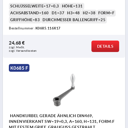
SCHLÜSSELWEITE=17+0,3
HÖHE=131
ACHSABSTAND=160
D1=37
H3=48
H2=38
FORM=F
GRIFFHÖHE=83
DURCHMESSER BALLENGRIFF=25
Bestellnummer:
K0685.116X17
24,68 €
DETAILS
zzgl. MwSt.
zzgl. Versandkosten
K0685 F
HANDKURBEL GERADE ÄHNLICH DIN469,
INNENVIERKANT SW=19+0,3, A=160, H=131, FORM:F
MIT FESTEM GRIFF, GRAUGUSS GESTRAHLT