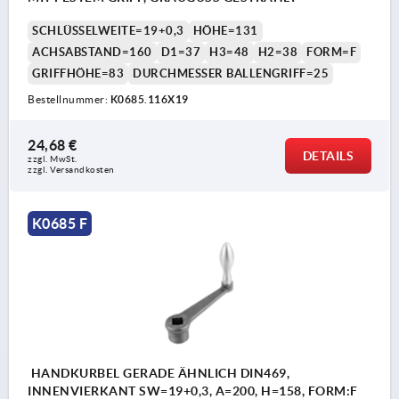
SCHLÜSSELWEITE=19+0,3
HÖHE=131
ACHSABSTAND=160
D1=37
H3=48
H2=38
FORM=F
GRIFFHÖHE=83
DURCHMESSER BALLENGRIFF=25
Bestellnummer:
K0685.116X19
24,68 €
DETAILS
zzgl. MwSt.
zzgl. Versandkosten
K0685 F
HANDKURBEL GERADE ÄHNLICH DIN469,
INNENVIERKANT SW=19+0,3, A=200, H=158, FORM:F