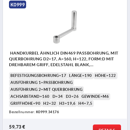
K0999
HANDKURBEL ÄHNLICH DIN469 PASSBOHRUNG, MIT
QUERBOHRUNG D2=17, A=160, H=122, FORM:D MIT
DREHBAREM GRIFF, EDELSTAHL BLANK,
KOMP:EDELSTAHL
BEFESTIGUNGSBOHRUNG=17
LÄNGE=190
HÖHE=122
AUSFÜHRUNG 1=PASSBOHRUNG
AUSFÜHRUNG 2=MIT QUERBOHRUNG
ACHSABSTAND=160
D=34
D3=26
GEWINDE=M6
GRIFFHÖHE=90
H2=32
H3=19,6
H4=7,5
Bestellnummer:
K0999.34176
59,73 €