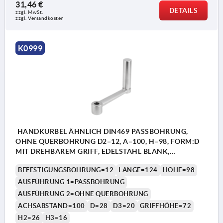
31,46 €
DETAILS
zzgl. MwSt.
zzgl. Versandkosten
K0999
HANDKURBEL ÄHNLICH DIN469 PASSBOHRUNG,
OHNE QUERBOHRUNG D2=12, A=100, H=98, FORM:D
MIT DREHBAREM GRIFF, EDELSTAHL BLANK,
KOMP:EDELSTAHL
BEFESTIGUNGSBOHRUNG=12
LÄNGE=124
HÖHE=98
AUSFÜHRUNG 1=PASSBOHRUNG
AUSFÜHRUNG 2=OHNE QUERBOHRUNG
ACHSABSTAND=100
D=28
D3=20
GRIFFHÖHE=72
H2=26
H3=16