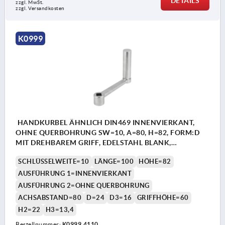
DETAILS
zzgl. MwSt.
zzgl. Versandkosten
K0999
HANDKURBEL ÄHNLICH DIN469 INNENVIERKANT,
OHNE QUERBOHRUNG SW=10, A=80, H=82, FORM:D
MIT DREHBAREM GRIFF, EDELSTAHL BLANK,
KOMP:EDELSTAHL
SCHLÜSSELWEITE=10
LÄNGE=100
HÖHE=82
AUSFÜHRUNG 1=INNENVIERKANT
AUSFÜHRUNG 2=OHNE QUERBOHRUNG
ACHSABSTAND=80
D=24
D3=16
GRIFFHÖHE=60
H2=22
H3=13,4
Bestellnummer:
K0999.4110