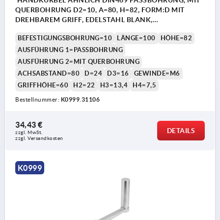
QUERBOHRUNG D2=10, A=80, H=82, FORM:D MIT
DREHBAREM GRIFF, EDELSTAHL BLANK,
KOMP:EDELSTAHL
BEFESTIGUNGSBOHRUNG=10
LÄNGE=100
HÖHE=82
AUSFÜHRUNG 1=PASSBOHRUNG
AUSFÜHRUNG 2=MIT QUERBOHRUNG
ACHSABSTAND=80
D=24
D3=16
GEWINDE=M6
GRIFFHÖHE=60
H2=22
H3=13,4
H4=7,5
Bestellnummer:
K0999.31106
34,43 €
DETAILS
zzgl. MwSt.
zzgl. Versandkosten
K0999