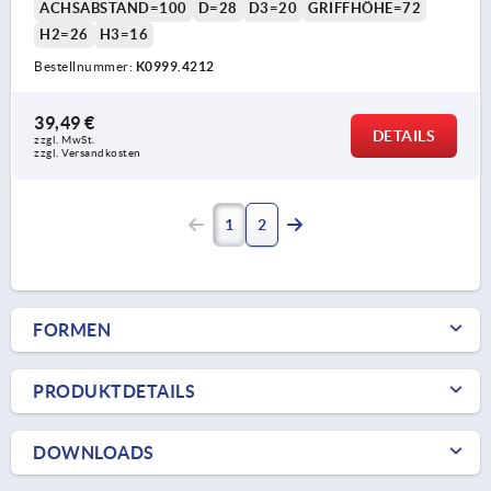
ACHSABSTAND=100
D=28
D3=20
GRIFFHÖHE=72
H2=26
H3=16
Bestellnummer:
K0999.4212
39,49 €
DETAILS
zzgl. MwSt.
zzgl. Versandkosten
1
2
FORMEN
PRODUKTDETAILS
DOWNLOADS