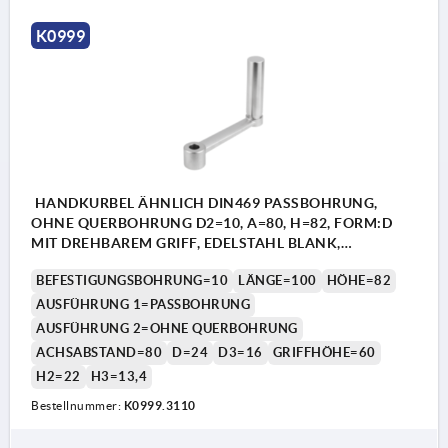
K0999
HANDKURBEL ÄHNLICH DIN469 PASSBOHRUNG,
OHNE QUERBOHRUNG D2=10, A=80, H=82, FORM:D
MIT DREHBAREM GRIFF, EDELSTAHL BLANK,
KOMP:EDELSTAHL
BEFESTIGUNGSBOHRUNG=10
LÄNGE=100
HÖHE=82
AUSFÜHRUNG 1=PASSBOHRUNG
AUSFÜHRUNG 2=OHNE QUERBOHRUNG
ACHSABSTAND=80
D=24
D3=16
GRIFFHÖHE=60
H2=22
H3=13,4
Bestellnummer:
K0999.3110