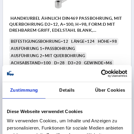
HANDKURBEL ÄHNLICH DIN469 PASSBOHRUNG, MIT
QUERBOHRUNG D2=12, A=100, H=98, FORM:D MIT
DREHBAREM GRIFF, EDELSTAHL BLANK,
KOMP:EDELSTAHL
BEFESTIGUNGSBOHRUNG=12
LÄNGE=124
HÖHE=98
AUSFÜHRUNG 1=PASSBOHRUNG
AUSFÜHRUNG 2=MIT QUERBOHRUNG
ACHSABSTAND=100
D=28
D3=20
GEWINDE=M6
GRIFFHÖHE=72
H2=26
H3=16
H4=7,5
Bestellnummer:
K0999.32126
Zustimmung
Details
Über Cookies
41,67 €
DETAILS
zzgl. MwSt.
zzgl. Versandkosten
Diese Webseite verwendet Cookies
K0999
Wir verwenden Cookies, um Inhalte und Anzeigen zu
personalisieren, Funktionen für soziale Medien anbieten