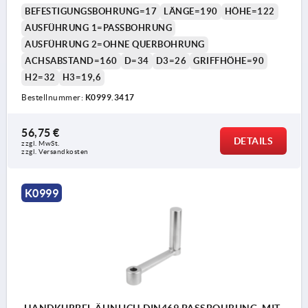
BEFESTIGUNGSBOHRUNG=17
LÄNGE=190
HÖHE=122
AUSFÜHRUNG 1=PASSBOHRUNG
AUSFÜHRUNG 2=OHNE QUERBOHRUNG
ACHSABSTAND=160
D=34
D3=26
GRIFFHÖHE=90
H2=32
H3=19,6
Bestellnummer:
K0999.3417
56,75 €
DETAILS
zzgl. MwSt.
zzgl. Versandkosten
K0999
HANDKURBEL ÄHNLICH DIN469 PASSBOHRUNG, MIT