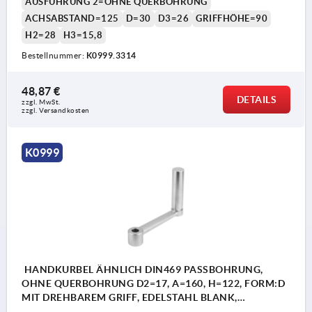
AUSFÜHRUNG 2=OHNE QUERBOHRUNG
ACHSABSTAND=125
D=30
D3=26
GRIFFHÖHE=90
H2=28
H3=15,8
Bestellnummer:
K0999.3314
48,87 €
DETAILS
zzgl. MwSt.
zzgl. Versandkosten
K0999
HANDKURBEL ÄHNLICH DIN469 PASSBOHRUNG,
OHNE QUERBOHRUNG D2=17, A=160, H=122, FORM:D
MIT DREHBAREM GRIFF, EDELSTAHL BLANK,
KOMP:EDELSTAHL