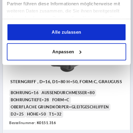
Partner führen diese Informationen möglicherweise mit
4,60 €
DETAILS
weiteren Daten zusammen, die Sie ihnen bereitgestellt
zzgl. MwSt.
zzgl. Versandkosten
haben oder die sie im Rahmen Ihrer Nutzung der Dienste
gesammelt haben.
K0151 C
Alle zulassen
Anpassen
STERNGRIFF , D=16, D1=80 H=50, FORM:C, GRAUGUSS
BOHRUNG=16
AUSSENDURCHMESSER=80
BOHRUNGTIEFE=28
FORM=C
OBERFLÄCHE GRUNDKÖRPER=GLEITGESCHLIFFEN
D2=25
HÖHE=50
T1=32
Bestellnummer:
K0151.316