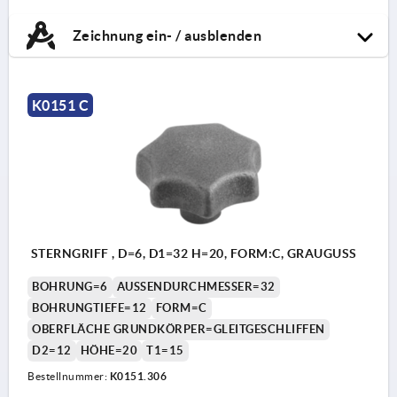
Zeichnung ein- / ausblenden
K0151 C
STERNGRIFF , D=6, D1=32 H=20, FORM:C, GRAUGUSS
BOHRUNG=6
AUSSENDURCHMESSER=32
BOHRUNGTIEFE=12
FORM=C
OBERFLÄCHE GRUNDKÖRPER=GLEITGESCHLIFFEN
D2=12
HÖHE=20
T1=15
Bestellnummer:
K0151.306