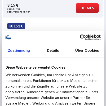
3,15 €
DETAILS
zzgl. MwSt.
zzgl. Versandkosten
K0151 C
Zustimmung
Details
Über Cookies
STERNGRIFF , D=12, D1=63 H=40, FORM:C, GRAUGUSS
Diese Webseite verwendet Cookies
Wir verwenden Cookies, um Inhalte und Anzeigen zu
BOHRUNG=12
AUSSENDURCHMESSER=63
personalisieren, Funktionen für soziale Medien anbieten
BOHRUNGTIEFE=22
FORM=C
zu können und die Zugriffe auf unsere Website zu
OBERFLÄCHE GRUNDKÖRPER=GLEITGESCHLIFFEN
analysieren. Außerdem geben wir Informationen zu Ihrer
D2=20
HÖHE=40
T1=25
Verwendung unserer Website an unsere Partner für
Bestellnummer:
K0151.312
soziale Medien, Werbung und Analysen weiter. Unsere