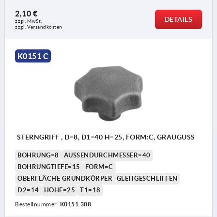
2,10 €
DETAILS
zzgl. MwSt.
zzgl. Versandkosten
K0151 C
STERNGRIFF , D=8, D1=40 H=25, FORM:C, GRAUGUSS
BOHRUNG=8
AUSSENDURCHMESSER=40
BOHRUNGTIEFE=15
FORM=C
OBERFLÄCHE GRUNDKÖRPER=GLEITGESCHLIFFEN
D2=14
HÖHE=25
T1=18
Bestellnummer:
K0151.308