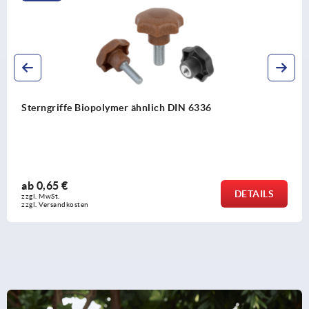
Fünfsterngriffe
ab
1,93 €
DETAILS
zzgl. MwSt.
zzgl. Versandkosten