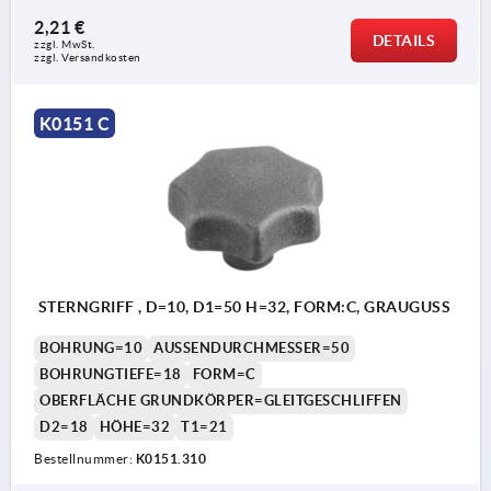
2,21 €
DETAILS
zzgl. MwSt.
zzgl. Versandkosten
K0151 C
STERNGRIFF , D=10, D1=50 H=32, FORM:C, GRAUGUSS
BOHRUNG=10
AUSSENDURCHMESSER=50
BOHRUNGTIEFE=18
FORM=C
OBERFLÄCHE GRUNDKÖRPER=GLEITGESCHLIFFEN
D2=18
HÖHE=32
T1=21
Bestellnummer:
K0151.310