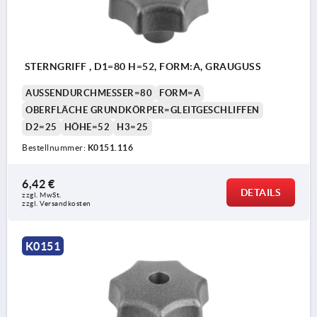
STERNGRIFF , D1=80 H=52, FORM:A, GRAUGUSS
AUSSENDURCHMESSER=80
FORM=A
OBERFLÄCHE GRUNDKÖRPER=GLEITGESCHLIFFEN
D2=25
HÖHE=52
H3=25
Bestellnummer:
K0151.116
6,42 €
DETAILS
zzgl. MwSt.
zzgl. Versandkosten
K0151