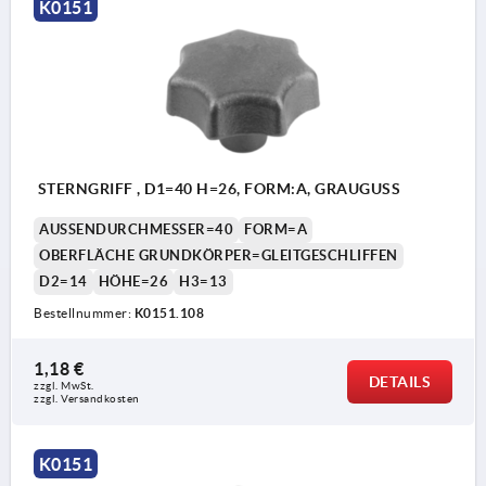
K0151
Form B: durchgehende Bohrung
Form C: Sackloch
Form D: Gewinde aufgebohrt
Form E: Gewindesackloch
Form L: mit Außengewinde
STERNGRIFF , D1=40 H=26, FORM:A, GRAUGUSS
AUSSENDURCHMESSER=40
FORM=A
OBERFLÄCHE GRUNDKÖRPER=GLEITGESCHLIFFEN
D2=14
HÖHE=26
H3=13
Bestellnummer:
K0151.108
1,18 €
DETAILS
zzgl. MwSt.
zzgl. Versandkosten
K0151