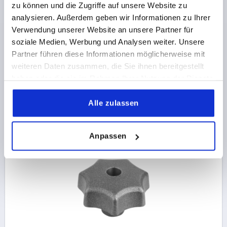
zu können und die Zugriffe auf unsere Website zu
analysieren. Außerdem geben wir Informationen zu Ihrer
STERNGRIFF , D=16, D1=80 H=50, FORM:B, GRAUGUSS
Verwendung unserer Website an unsere Partner für
BOHRUNG=16
AUSSENDURCHMESSER=80
FORM=B
soziale Medien, Werbung und Analysen weiter. Unsere
OBERFLÄCHE GRUNDKÖRPER=GLEITGESCHLIFFEN
Partner führen diese Informationen möglicherweise mit
D2=25
HÖHE=50
H3=25
weiteren Daten zusammen, die Sie ihnen bereitgestellt
haben oder die sie im Rahmen Ihrer Nutzung der Dienste
Bestellnummer:
K0151.216
gesammelt haben.
Alle zulassen
8,25 €
DETAILS
zzgl. MwSt.
zzgl. Versandkosten
Anpassen
K0151