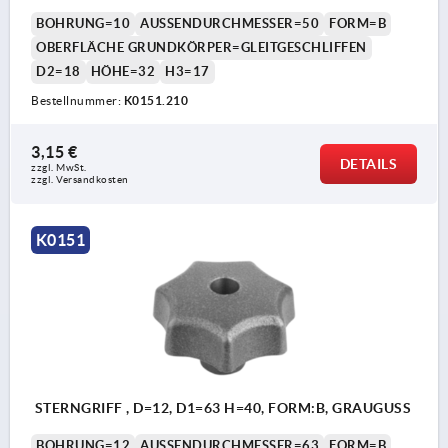
BOHRUNG=10
AUSSENDURCHMESSER=50
FORM=B
OBERFLÄCHE GRUNDKÖRPER=GLEITGESCHLIFFEN
D2=18
HÖHE=32
H3=17
Bestellnummer:
K0151.210
3,15 €
DETAILS
zzgl. MwSt.
zzgl. Versandkosten
K0151
STERNGRIFF , D=12, D1=63 H=40, FORM:B, GRAUGUSS
BOHRUNG=12
AUSSENDURCHMESSER=63
FORM=B