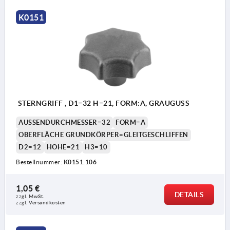
K0151
STERNGRIFF , D1=32 H=21, FORM:A, GRAUGUSS
AUSSENDURCHMESSER=32
FORM=A
OBERFLÄCHE GRUNDKÖRPER=GLEITGESCHLIFFEN
D2=12
HÖHE=21
H3=10
Bestellnummer:
K0151.106
1,05 €
DETAILS
zzgl. MwSt.
zzgl. Versandkosten
Form A: Rohling