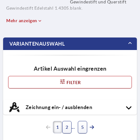
Gewindestift und Querstift
Gewindestift Edelstahl 1.4305.
blank.
Querstift Edelstahl 1.4310.
Mehr anzeigen
VARIANTENAUSWAHL
Artikel Auswahl eingrenzen
FILTER
Zeichnung ein- / ausblenden
1
2
5