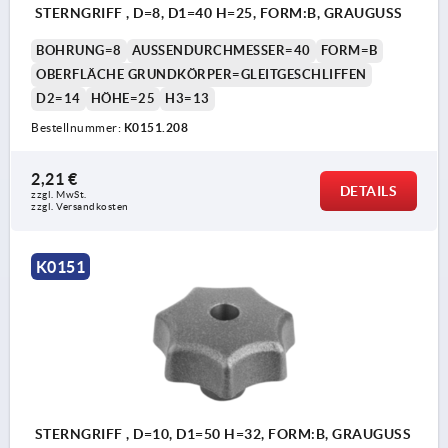
STERNGRIFF , D=8, D1=40 H=25, FORM:B, GRAUGUSS
BOHRUNG=8
AUSSENDURCHMESSER=40
FORM=B
OBERFLÄCHE GRUNDKÖRPER=GLEITGESCHLIFFEN
D2=14
HÖHE=25
H3=13
Bestellnummer:
K0151.208
2,21 €
DETAILS
zzgl. MwSt.
zzgl. Versandkosten
K0151
STERNGRIFF , D=10, D1=50 H=32, FORM:B, GRAUGUSS