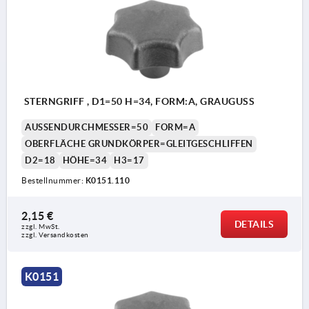
STERNGRIFF , D1=50 H=34, FORM:A, GRAUGUSS
AUSSENDURCHMESSER=50
FORM=A
OBERFLÄCHE GRUNDKÖRPER=GLEITGESCHLIFFEN
D2=18
HÖHE=34
H3=17
Bestellnummer:
K0151.110
2,15 €
DETAILS
zzgl. MwSt.
zzgl. Versandkosten
K0151