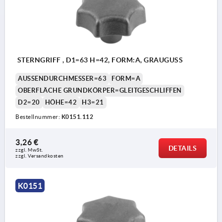
STERNGRIFF , D1=63 H=42, FORM:A, GRAUGUSS
AUSSENDURCHMESSER=63
FORM=A
OBERFLÄCHE GRUNDKÖRPER=GLEITGESCHLIFFEN
D2=20
HÖHE=42
H3=21
Bestellnummer:
K0151.112
3,26 €
DETAILS
zzgl. MwSt.
zzgl. Versandkosten
K0151