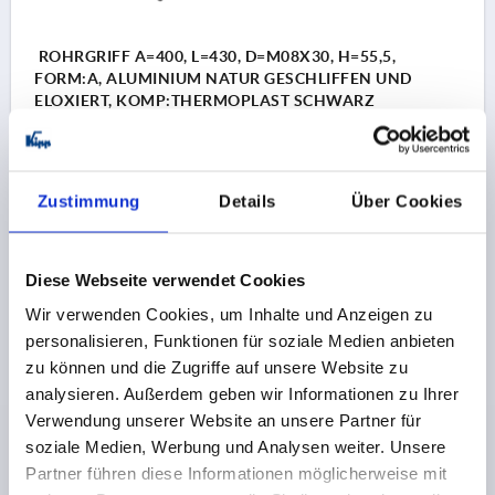
ROHRGRIFF A=400, L=430, D=M08X30, H=55,5,
FORM:A, ALUMINIUM NATUR GESCHLIFFEN UND
ELOXIERT, KOMP:THERMOPLAST SCHWARZ
MATERIAL GRUNDKÖRPER=ALUMINIUM
BOHRUNGSABSTAND=400
BEFESTIGUNGSBOHRUNG=M8X30
LÄNGE=430
Zustimmung
Details
Über Cookies
TRAGKRAFT N =1000
OBERFLÄCHE GRUNDKÖRPER=GESCHLIFFEN UND
ELOXIERT
Diese Webseite verwendet Cookies
B=30
B1=20X2
H=55,5
Wir verwenden Cookies, um Inhalte und Anzeigen zu
Bestellnummer:
K0221.4001
personalisieren, Funktionen für soziale Medien anbieten
zu können und die Zugriffe auf unsere Website zu
17,27 €
analysieren. Außerdem geben wir Informationen zu Ihrer
DETAILS
zzgl. MwSt.
zzgl. Versandkosten
Verwendung unserer Website an unsere Partner für
soziale Medien, Werbung und Analysen weiter. Unsere
Partner führen diese Informationen möglicherweise mit
K0221