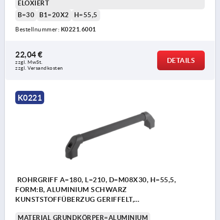
ELOXIERT
B=30
B1=20X2
H=55,5
Bestellnummer:
K0221.6001
22,04 €
DETAILS
zzgl. MwSt.
zzgl. Versandkosten
K0221
ROHRGRIFF A=180, L=210, D=M08X30, H=55,5,
FORM:B, ALUMINIUM SCHWARZ
KUNSTSTOFFÜBERZUG GERIFFELT,
KOMP:THERMOPLAST SCHWARZ
MATERIAL GRUNDKÖRPER=ALUMINIUM