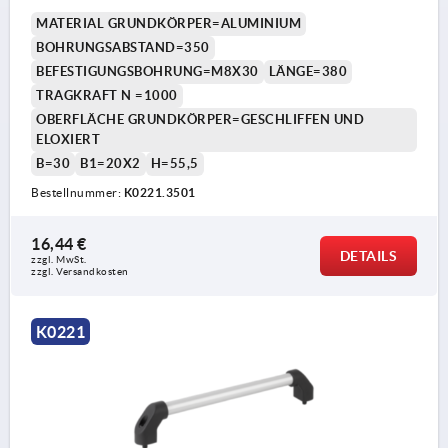
MATERIAL GRUNDKÖRPER=ALUMINIUM
BOHRUNGSABSTAND=350
BEFESTIGUNGSBOHRUNG=M8X30
LÄNGE=380
TRAGKRAFT N =1000
OBERFLÄCHE GRUNDKÖRPER=GESCHLIFFEN UND
ELOXIERT
B=30
B1=20X2
H=55,5
Bestellnummer:
K0221.3501
16,44 €
DETAILS
zzgl. MwSt.
zzgl. Versandkosten
K0221