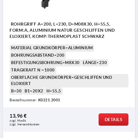
ROHRGRIFF A=200, L=230, D=M08X30, H=55,5,
FORM:A, ALUMINIUM NATUR GESCHLIFFEN UND
ELOXIERT, KOMP:THERMOPLAST SCHWARZ
MATERIAL GRUNDKÖRPER=ALUMINIUM
BOHRUNGSABSTAND=200
BEFESTIGUNGSBOHRUNG=M8X30
LÄNGE=230
TRAGKRAFT N =1000
OBERFLÄCHE GRUNDKÖRPER=GESCHLIFFEN UND
ELOXIERT
B=30
B1=20X2
H=55,5
Bestellnummer:
K0221.2001
13,96 €
DETAILS
zzgl. MwSt.
zzgl. Versandkosten