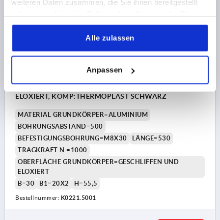
weiteren Daten zusammen, die Sie ihnen bereitgestellt
haben oder die sie im Rahmen Ihrer Nutzung der Dienste
gesammelt haben.
Alle zulassen
Anpassen
ROHRGRIFF A=500, L=530, D=M08X30, H=55,5,
FORM:A, ALUMINIUM NATUR GESCHLIFFEN UND
ELOXIERT, KOMP:THERMOPLAST SCHWARZ
MATERIAL GRUNDKÖRPER=ALUMINIUM
BOHRUNGSABSTAND=500
BEFESTIGUNGSBOHRUNG=M8X30
LÄNGE=530
TRAGKRAFT N =1000
OBERFLÄCHE GRUNDKÖRPER=GESCHLIFFEN UND
ELOXIERT
B=30
B1=20X2
H=55,5
Bestellnummer:
K0221.5001