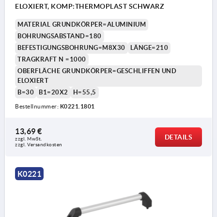
ELOXIERT, KOMP:THERMOPLAST SCHWARZ
MATERIAL GRUNDKÖRPER=ALUMINIUM
BOHRUNGSABSTAND=180
BEFESTIGUNGSBOHRUNG=M8X30
LÄNGE=210
TRAGKRAFT N =1000
OBERFLÄCHE GRUNDKÖRPER=GESCHLIFFEN UND
ELOXIERT
B=30
B1=20X2
H=55,5
Bestellnummer:
K0221.1801
13,69 €
DETAILS
zzgl. MwSt.
zzgl. Versandkosten
K0221