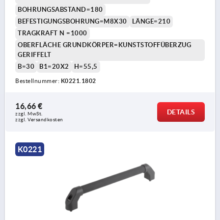
BOHRUNGSABSTAND=180
BEFESTIGUNGSBOHRUNG=M8X30
LÄNGE=210
TRAGKRAFT N =1000
OBERFLÄCHE GRUNDKÖRPER=KUNSTSTOFFÜBERZUG
GERIFFELT
B=30
B1=20X2
H=55,5
Bestellnummer:
K0221.1802
16,66 €
DETAILS
zzgl. MwSt.
zzgl. Versandkosten
K0221