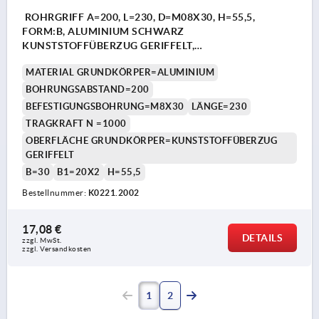
ROHRGRIFF A=200, L=230, D=M08X30, H=55,5,
FORM:B, ALUMINIUM SCHWARZ
KUNSTSTOFFÜBERZUG GERIFFELT,
KOMP:THERMOPLAST SCHWARZ
MATERIAL GRUNDKÖRPER=ALUMINIUM
BOHRUNGSABSTAND=200
BEFESTIGUNGSBOHRUNG=M8X30
LÄNGE=230
TRAGKRAFT N =1000
OBERFLÄCHE GRUNDKÖRPER=KUNSTSTOFFÜBERZUG
GERIFFELT
B=30
B1=20X2
H=55,5
Bestellnummer:
K0221.2002
17,08 €
DETAILS
zzgl. MwSt.
zzgl. Versandkosten
1
2