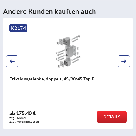
Andere Kunden kauften auch
K1057
p B
Fußplatten Typ B und Typ I
ab
7,53 €
DETAILS
zzgl. MwSt.
zzgl. Versandkosten