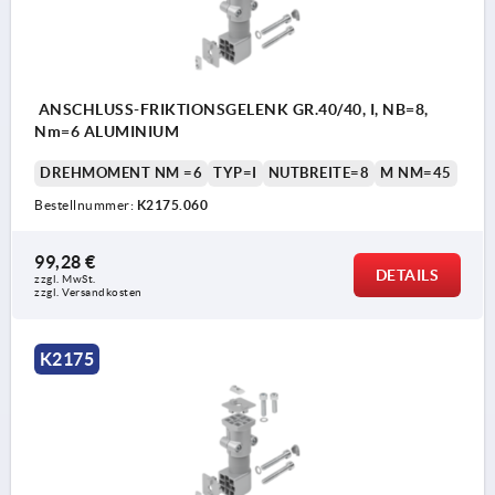
ANSCHLUSS-FRIKTIONSGELENK GR.40/40, I, NB=8,
Nm=6 ALUMINIUM
DREHMOMENT NM =6
TYP=I
NUTBREITE=8
M NM=45
Bestellnummer:
K2175.060
99,28 €
DETAILS
zzgl. MwSt.
zzgl. Versandkosten
K2175