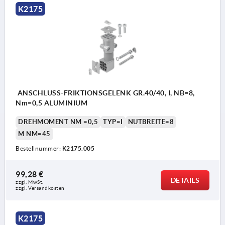
K2175
ANSCHLUSS-FRIKTIONSGELENK GR.40/40, I, NB=8,
Nm=0,5 ALUMINIUM
DREHMOMENT NM =0,5
TYP=I
NUTBREITE=8
M NM=45
Bestellnummer:
K2175.005
99,28 €
DETAILS
zzgl. MwSt.
zzgl. Versandkosten
K2175