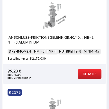
ANSCHLUSS-FRIKTIONSGELENK GR.40/40, I, NB=8,
Nm=3 ALUMINIUM
DREHMOMENT NM =3
TYP=I
NUTBREITE=8
M NM=45
Bestellnummer:
K2175.030
99,28 €
DETAILS
zzgl. MwSt.
zzgl. Versandkosten
K2175