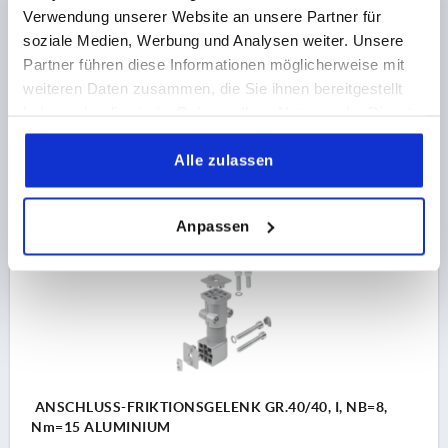
Nm=12 ALUMINIUM
Verwendung unserer Website an unsere Partner für
soziale Medien, Werbung und Analysen weiter. Unsere
DREHMOMENT NM =12
TYP=I
NUTBREITE=8
Partner führen diese Informationen möglicherweise mit
M NM=45
weiteren Daten zusammen, die Sie ihnen bereitgestellt
Bestellnummer:
K2175.120
haben oder die sie im Rahmen Ihrer Nutzung der Dienste
gesammelt haben.
99,28 €
Alle zulassen
DETAILS
zzgl. MwSt.
zzgl. Versandkosten
Anpassen
K2175
ANSCHLUSS-FRIKTIONSGELENK GR.40/40, I, NB=8,
Nm=15 ALUMINIUM