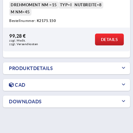
DREHMOMENT NM =15
TYP=I
NUTBREITE=8
M NM=45
Bestellnummer:
K2175.150
99,28 €
DETAILS
zzgl. MwSt.
zzgl. Versandkosten
PRODUKTDETAILS
CAD
DOWNLOADS