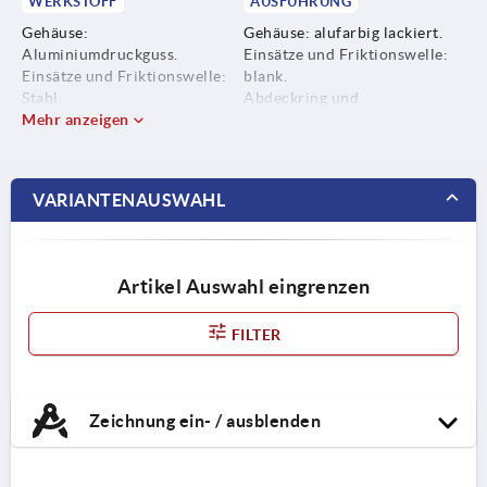
WERKSTOFF
AUSFÜHRUNG
Gehäuse:
Gehäuse: alufarbig lackiert.
Aluminiumdruckguss.
Einsätze und Friktionswelle:
Einsätze und Friktionswelle:
blank.
Stahl.
Abdeckring und
Abdeckring und
Mehr anzeigen
Abdeckkappen: ähnlich RAL
Abdeckkappen: Kunststoff.
7042.
Nutfixierungsplatten:
Nutfixierungsplatten:
Aluminiumdruckguss.
alufarbig lackiert.
VARIANTENAUSWAHL
Schrauben, Scheiben und
Schrauben, Scheiben und
Nutensteine: Stahl.
Nutensteine: verzinkt.
Artikel Auswahl eingrenzen
FILTER
Zeichnung ein- / ausblenden