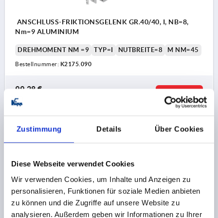
ANSCHLUSS-FRIKTIONSGELENK GR.40/40, I, NB=8,
Nm=9 ALUMINIUM
DREHMOMENT NM =9
TYP=I
NUTBREITE=8
M NM=45
Bestellnummer:
K2175.090
99,28 €
DETAILS
zzgl. MwSt.
zzgl. Versandkosten
Zustimmung
Details
Über Cookies
K2175
Diese Webseite verwendet Cookies
Wir verwenden Cookies, um Inhalte und Anzeigen zu
personalisieren, Funktionen für soziale Medien anbieten
zu können und die Zugriffe auf unsere Website zu
ANSCHLUSS-FRIKTIONSGELENK GR.40/40, I, NB=8,
analysieren. Außerdem geben wir Informationen zu Ihrer