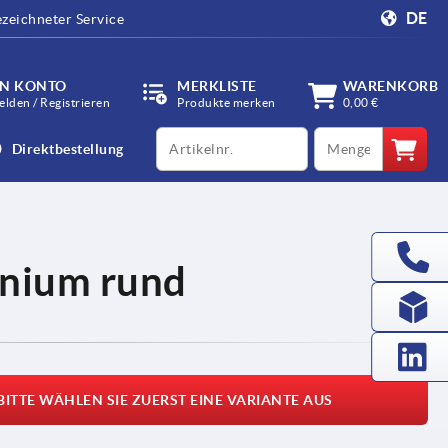
DE
zeichneter Service
IN KONTO
MERKLISTE
WARENKORB
lden / Registrieren
Produkte merken
0,00 €
productCode
qty
Direktbestellung
inium rund
BITTE WÄHLEN SIE ZUERST EINE VARIANTE AUS