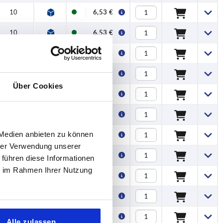
10
6,53 €
10
6,53 €
10
6,71 €
10
6,77 €
Über Cookies
10
6,77 €
10
6,85 €
 Medien anbieten zu können
10
6,85 €
hrer Verwendung unserer
10
6,85 €
 führen diese Informationen
ie im Rahmen Ihrer Nutzung
10
7,58 €
10
4,80 €
10
4,80 €
Alle zulassen