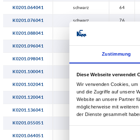
100
K0201.064041
schwarz
64
102
K0201.076041
schwarz
76
120
K0201.088041
schwarz
88
136
K0201.096041
schwarz
96
Zustimmung
140
K0201.098041
schwarz
98
160
K0201.100041
schwarz
100
Diese Webseite verwendet 
180
Wir verwenden Cookies, um I
K0201.102041
schwarz
102
und die Zugriffe auf unsere 
200
K0201.120041
schwarz
120
Website an unsere Partner fü
235
möglicherweise mit weiteren
K0201.136041
schwarz
136
der Dienste gesammelt habe
250
K0201.055051
schwarz
55
300
K0201.064051
schwarz
64