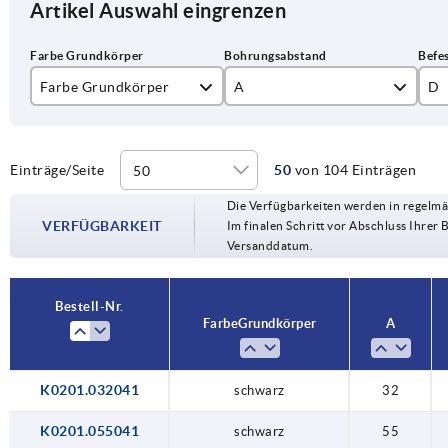
Artikel Auswahl eingrenzen
Farbe Grundkörper
A
D
natur
M
schwarz
M
Einträge/Seite
50
von 104 Einträgen
32
Die Verfügbarkeiten werden in regelmä
M
55
VERFÜGBARKEIT
Im finalen Schritt vor Abschluss Ihrer 
Versanddatum.
M
64
M1
76
Bestell-Nr.
Farbe Grundkörper
A
88
96
K0201.032041
schwarz
32
98
K0201.055041
schwarz
55