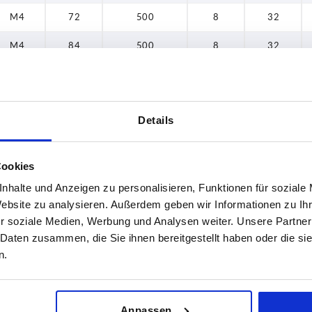
96
M4
72
500
8
32
98
M4
84
500
8
32
104
M4
96
500
8
32
106
M4
104
500
8
32
Details
108
M4
106
500
8
32
110
M4
108
500
8
32
Cookies
112
nhalte und Anzeigen zu personalisieren, Funktionen für soziale
M4
110
500
8
32
Website zu analysieren. Außerdem geben wir Informationen zu I
128
M4
128
500
8
32
r soziale Medien, Werbung und Analysen weiter. Unsere Partner
130
 Daten zusammen, die Sie ihnen bereitgestellt haben oder die s
M4
144
500
8
32
n.
132
M5
65
500
10
40
144
M5
74
500
10
40
Anpassen