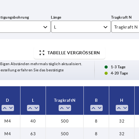
L
Tragkraft N
4
500
5
TABELLE VERGRÖSSERN
40
ßigen Abständen mehrmals täglich aktualisiert.
6
1-3 Tage
63
Bestellung erfahren Sie das bestätigte
4-20 Tage
8
65
0
72
D
L
Tragkraft N
B
H
74
84
M4
40
500
8
32
86
M4
63
500
8
32