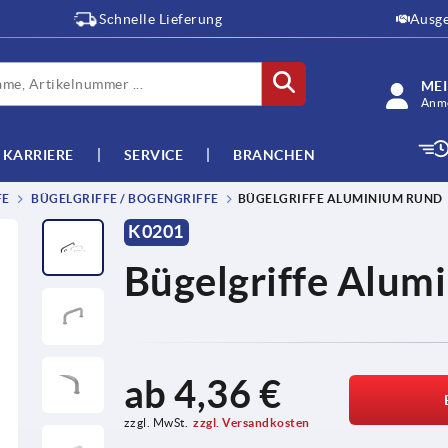
Schnelle Lieferung
Ausge
ME
Anme
KARRIERE
SERVICE
BRANCHEN
FE
BÜGELGRIFFE / BOGENGRIFFE
BÜGELGRIFFE ALUMINIUM RUND
K0201
Bügelgriffe Alum
ab
4,36 €
zzgl. MwSt.
zzgl. Versandkosten