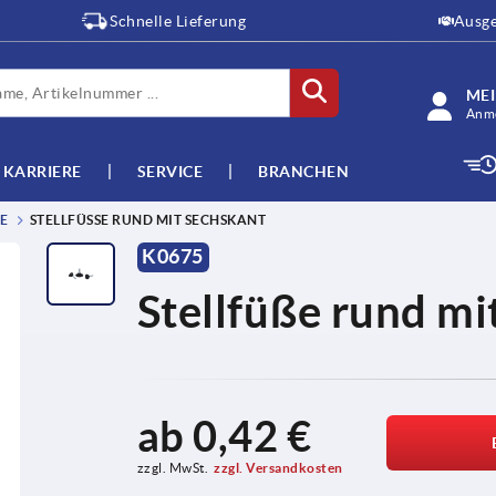
Schnelle Lieferung
Ausge
ME
Anme
KARRIERE
SERVICE
BRANCHEN
STELLFÜSSE RUND MIT SECHSKANT
K0675
Stellfüße rund mi
ab
0,42 €
zzgl. MwSt.
zzgl. Versandkosten