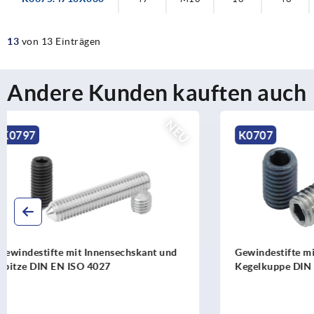
13
von 13 Einträgen
Andere Kunden kauften auch
NEU
K0707
K2036
Gewindestifte mit Innensechskant und
Stopfen Kun
Kegelkuppe DIN EN ISO 4026
für Rund- 