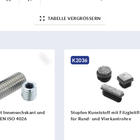
TABELLE VERGRÖSSERN
K1937
ststoff mit Filzgleitfläche
Entenfüße
und Vierkantrohre