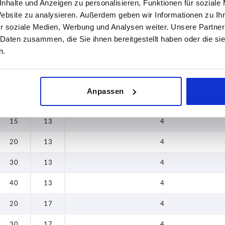
nhalte und Anzeigen zu personalisieren, Funktionen für soziale
Website zu analysieren. Außerdem geben wir Informationen zu I
15
13
3
r soziale Medien, Werbung und Analysen weiter. Unsere Partner
 Daten zusammen, die Sie ihnen bereitgestellt haben oder die s
20
13
3
n.
25
13
3
30
13
3
Anpassen
40
13
3
15
13
4
20
13
4
30
13
4
40
13
4
20
17
4
30
17
4