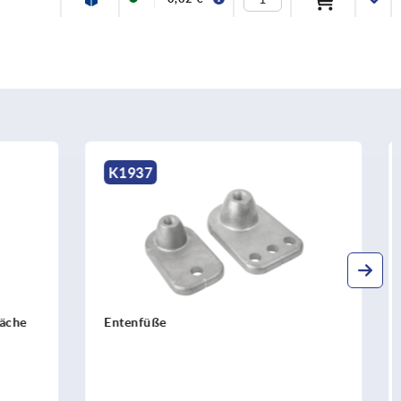
K0395
Gelenkteller