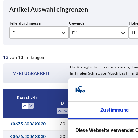
Artikel Auswahl eingrenzen
D
D1
H
30
M6
16
13
von 13 Einträgen
47
M8
Die Verfügbarkeiten werden in regelmä
M10
VERFÜGBARKEIT
Im finalen Schritt vor Abschluss Ihrer 
Versanddatum.
Bestell-Nr.
D
D1
H
H1
Zustimmung
K0675.3006X020
30
M6
16
36
Diese Webseite verwendet 
K0675.3006X030
30
M6
16
46