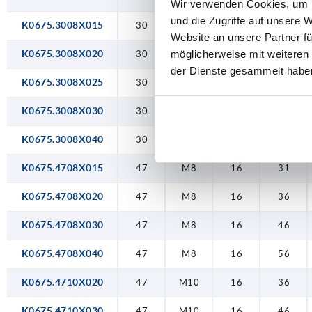
Wir verwenden Cookies, um I
und die Zugriffe auf unsere 
K0675.3008X015
30
M8
16
31
Website an unsere Partner fü
K0675.3008X020
möglicherweise mit weiteren
30
M8
16
36
der Dienste gesammelt habe
K0675.3008X025
30
M8
16
41
K0675.3008X030
30
M8
16
46
K0675.3008X040
30
M8
16
56
K0675.4708X015
47
M8
16
31
K0675.4708X020
47
M8
16
36
K0675.4708X030
47
M8
16
46
K0675.4708X040
47
M8
16
56
K0675.4710X020
47
M10
16
36
K0675.4710X030
47
M10
16
46