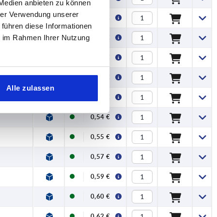
 Medien anbieten zu können
hrer Verwendung unserer
0,43 €
 führen diese Informationen
ie im Rahmen Ihrer Nutzung
0,45 €
0,48 €
0,49 €
Alle zulassen
0,50 €
0,54 €
0,55 €
0,57 €
0,59 €
0,60 €
0,62 €