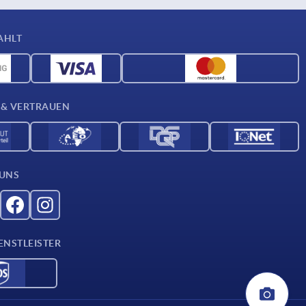
AHLT
 & VERTRAUEN
 UNS
ENSTLEISTER