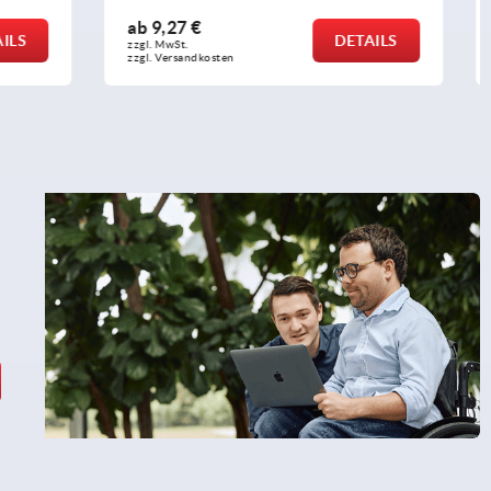
ab
6,76 €
DETAILS
DETAILS
zzgl. MwSt.
zzgl. Versandkosten