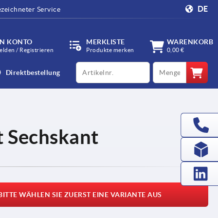
DE
zeichneter Service
IN KONTO
MERKLISTE
WARENKORB
lden / Registrieren
Produkte merken
0,00 €
productCode
qty
Direktbestellung
t Sechskant
BITTE WÄHLEN SIE ZUERST EINE VARIANTE AUS