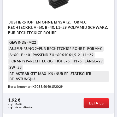
JUSTIERSTOPFEN OHNE EINSATZ, FORM:C
RECHTECKIG, A=60, B=40, L1=29 POLYAMID SCHWARZ,
FÜR RECHTECKIGE ROHRE
GEWINDE=M22
AUSFÜHRUNG 2=FÜR RECHTECKIGE ROHRE
FORM=C
A=60
B=40
PASSEND ZU =60X40X1,5-2
L1=29
FORM-TYP=RECHTECKIG
HÖHE=5
H1=5
LÄNGE=29
SW=28
BELASTBARKEIT MAX. KN (NUR BEI STATISCHER
BELASTUNG)=4
Bestellnummer:
K2033.6040152029
1,92 €
DETAILS
zzgl. MwSt.
zzgl. Versandkosten