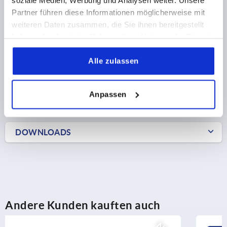
Partner führen diese Informationen möglicherweise mit
2,08 €
weiteren Daten zusammen, die Sie ihnen bereitgestellt
DETAILS
zzgl. MwSt.
zzgl. Versandkosten
haben oder die sie im Rahmen Ihrer Nutzung der Dienste
gesammelt haben.
Alle zulassen
PRODUKTDETAILS
Anpassen
CAD
DOWNLOADS
Andere Kunden kauften auch