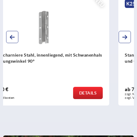
NE
K2576
Stangenscharniere Stahl, innenliegend, mit Schwanenhals
und Öffnungswinkel 120°
ab
70,09 €
DETAILS
zzgl. MwSt.
zzgl. Versandkosten