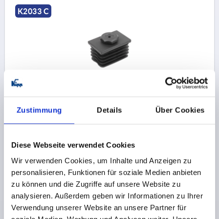
K2033 C
JUSTIERSTOPFEN OHNE EINSATZ, FORM:C
RECHTECKIG, A=60, B=40, L1=60 POLYAMID SCHWARZ,
Zustimmung
Details
Über Cookies
FÜR RECHTECKIGE ROHRE
GEWINDE=M22
AUSFÜHRUNG 2=FÜR RECHTECKIGE ROHRE
FORM=C
Diese Webseite verwendet Cookies
A=60
B=40
PASSEND ZU =60X40X1,5-2
L1=60
Wir verwenden Cookies, um Inhalte und Anzeigen zu
FORM-TYP=RECHTECKIG
HÖHE=5
H1=5
LÄNGE=29
personalisieren, Funktionen für soziale Medien anbieten
SW=28
zu können und die Zugriffe auf unsere Website zu
BELASTBARKEIT MAX. KN (NUR BEI STATISCHER
analysieren. Außerdem geben wir Informationen zu Ihrer
BELASTUNG)=4
Verwendung unserer Website an unsere Partner für
Bestellnummer:
K2033.6040152060
soziale Medien, Werbung und Analysen weiter. Unsere