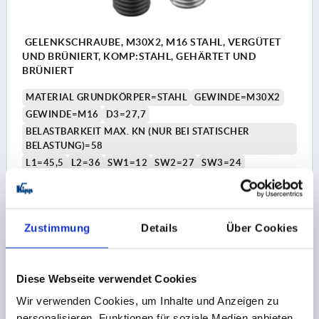
GELENKSCHRAUBE, M30X2, M16 STAHL, VERGÜTET
UND BRÜNIERT, KOMP:STAHL, GEHÄRTET UND
BRÜNIERT
MATERIAL GRUNDKÖRPER=STAHL
GEWINDE=M30X2
GEWINDE=M16
D3=27,7
BELASTBARKEIT MAX. KN (NUR BEI STATISCHER
BELASTUNG)=58
L1=45,5
L2=36
SW1=12
SW2=27
SW3=24
GEWINDETIEFE=14
SCHWENKWINKEL=15°
Bestellnummer:
K2201.3016
Zustimmung
Details
Über Cookies
28,30 €
DETAILS
zzgl. MwSt.
zzgl. Versandkosten
Diese Webseite verwendet Cookies
K2201
Wir verwenden Cookies, um Inhalte und Anzeigen zu
personalisieren, Funktionen für soziale Medien anbieten