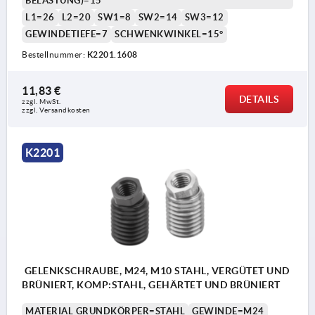
BELASTUNG)=15
L1=26
L2=20
SW1=8
SW2=14
SW3=12
GEWINDETIEFE=7
SCHWENKWINKEL=15°
Bestellnummer:
K2201.1608
11,83 €
DETAILS
zzgl. MwSt.
zzgl. Versandkosten
K2201
GELENKSCHRAUBE, M24, M10 STAHL, VERGÜTET UND
BRÜNIERT, KOMP:STAHL, GEHÄRTET UND BRÜNIERT
MATERIAL GRUNDKÖRPER=STAHL
GEWINDE=M24