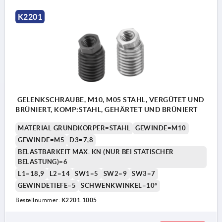
K2201
GELENKSCHRAUBE, M10, M05 STAHL, VERGÜTET UND
BRÜNIERT, KOMP:STAHL, GEHÄRTET UND BRÜNIERT
MATERIAL GRUNDKÖRPER=STAHL
GEWINDE=M10
GEWINDE=M5
D3=7,8
BELASTBARKEIT MAX. KN (NUR BEI STATISCHER
BELASTUNG)=6
L1=18,9
L2=14
SW1=5
SW2=9
SW3=7
GEWINDETIEFE=5
SCHWENKWINKEL=10°
Bestellnummer:
K2201.1005