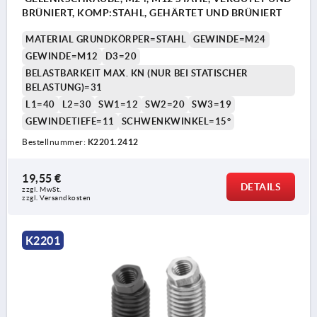
BRÜNIERT, KOMP:STAHL, GEHÄRTET UND BRÜNIERT
MATERIAL GRUNDKÖRPER=STAHL
GEWINDE=M24
GEWINDE=M12
D3=20
BELASTBARKEIT MAX. KN (NUR BEI STATISCHER
BELASTUNG)=31
L1=40
L2=30
SW1=12
SW2=20
SW3=19
GEWINDETIEFE=11
SCHWENKWINKEL=15°
Bestellnummer:
K2201.2412
19,55 €
DETAILS
zzgl. MwSt.
zzgl. Versandkosten
K2201