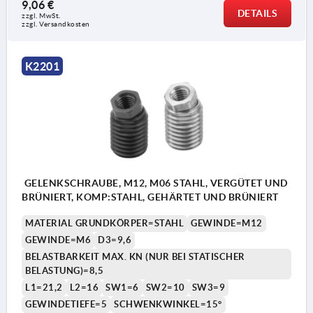
9,06 €
DETAILS
zzgl. MwSt.
zzgl. Versandkosten
K2201
GELENKSCHRAUBE, M12, M06 STAHL, VERGÜTET UND
BRÜNIERT, KOMP:STAHL, GEHÄRTET UND BRÜNIERT
MATERIAL GRUNDKÖRPER=STAHL
GEWINDE=M12
GEWINDE=M6
D3=9,6
BELASTBARKEIT MAX. KN (NUR BEI STATISCHER
BELASTUNG)=8,5
L1=21,2
L2=16
SW1=6
SW2=10
SW3=9
GEWINDETIEFE=5
SCHWENKWINKEL=15°