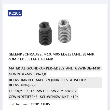
K2201
GELENKSCHRAUBE, M10, M05 EDELSTAHL, BLANK,
KOMP:EDELSTAHL, BLANK
MATERIAL GRUNDKÖRPER=EDELSTAHL
GEWINDE=M10
GEWINDE=M5
D3=7,8
BELASTBARKEIT MAX. KN (NUR BEI STATISCHER
BELASTUNG)=2,6
L1=18,9
L2=14
SW1=5
SW2=9
SW3=7
GEWINDETIEFE=5
SCHWENKWINKEL=10°
Bestellnummer:
K2201.11005