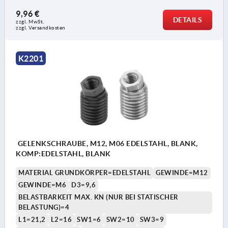
9,96 €
DETAILS
zzgl. MwSt.
zzgl. Versandkosten
K2201
GELENKSCHRAUBE, M12, M06 EDELSTAHL, BLANK,
KOMP:EDELSTAHL, BLANK
MATERIAL GRUNDKÖRPER=EDELSTAHL
GEWINDE=M12
GEWINDE=M6
D3=9,6
BELASTBARKEIT MAX. KN (NUR BEI STATISCHER
BELASTUNG)=4
L1=21,2
L2=16
SW1=6
SW2=10
SW3=9