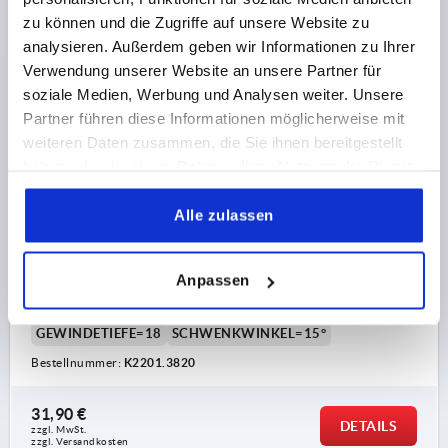
zu können und die Zugriffe auf unsere Website zu
analysieren. Außerdem geben wir Informationen zu Ihrer
Verwendung unserer Website an unsere Partner für
soziale Medien, Werbung und Analysen weiter. Unsere
Partner führen diese Informationen möglicherweise mit
GELENKSCHRAUBE, M38X2, M20 STAHL, VERGÜTET
weiteren Daten zusammen, die Sie ihnen bereitgestellt
UND BRÜNIERT, KOMP:STAHL, GEHÄRTET UND
haben oder die sie im Rahmen Ihrer Nutzung der Dienste
BRÜNIERT
gesammelt haben.
Alle zulassen
MATERIAL GRUNDKÖRPER=STAHL
GEWINDE=M38X2
GEWINDE=M20
D3=34,6
BELASTBARKEIT MAX. KN (NUR BEI STATISCHER
Anpassen
BELASTUNG)=91
L1=54,5
L2=40
SW1=17
SW2=32
SW3=30
GEWINDETIEFE=18
SCHWENKWINKEL=15°
Bestellnummer:
K2201.3820
31,90 €
DETAILS
zzgl. MwSt.
zzgl. Versandkosten