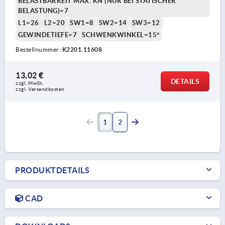
BELASTBARKEIT MAX. KN (NUR BEI STATISCHER
BELASTUNG)=7
L1=26
L2=20
SW1=8
SW2=14
SW3=12
GEWINDETIEFE=7
SCHWENKWINKEL=15°
Bestellnummer:
K2201.11608
13,02 €
DETAILS
zzgl. MwSt.
zzgl. Versandkosten
1
2
PRODUKTDETAILS
CAD