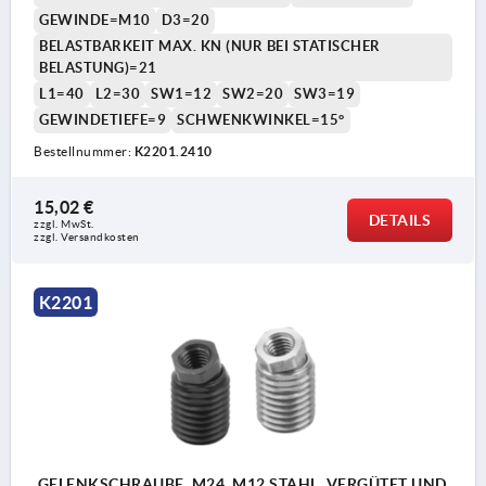
GEWINDE=M10
D3=20
BELASTBARKEIT MAX. KN (NUR BEI STATISCHER
BELASTUNG)=21
L1=40
L2=30
SW1=12
SW2=20
SW3=19
GEWINDETIEFE=9
SCHWENKWINKEL=15°
Bestellnummer:
K2201.2410
15,02 €
DETAILS
zzgl. MwSt.
zzgl. Versandkosten
K2201
GELENKSCHRAUBE, M24, M12 STAHL, VERGÜTET UND