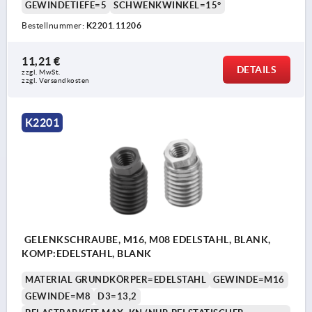
GEWINDETIEFE=5
SCHWENKWINKEL=15°
Bestellnummer:
K2201.11206
11,21 €
DETAILS
zzgl. MwSt.
zzgl. Versandkosten
K2201
GELENKSCHRAUBE, M16, M08 EDELSTAHL, BLANK,
KOMP:EDELSTAHL, BLANK
MATERIAL GRUNDKÖRPER=EDELSTAHL
GEWINDE=M16
GEWINDE=M8
D3=13,2