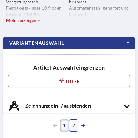
Vergütungsstahl
brüniert.
Festigkeitsklasse 10.9 oder
Automatenstahl gehärtet und
Edelstahl 1.4305.
brüniert.
Mehr anzeigen
Edelstahl blank.
Kugelelement Automatenstahl
oder Edelstahl 1.4305.
VARIANTENAUSWAHL
Artikel Auswahl eingrenzen
FILTER
Zeichnung ein- / ausblenden
1
2