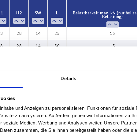
83
H1
H2
SW
L
Belastbarkeit max. kN (nur bei st
Belastung)
93
103
53
28
14
25
15
105
78
28
14
50
15
108
03
28
14
75
15
111
28
28
14
100
15
Details
118
53
28
14
125
15
119
53
28
14
25
15
Cookies
128
nhalte und Anzeigen zu personalisieren, Funktionen für soziale
78
28
14
50
15
Website zu analysieren. Außerdem geben wir Informationen zu I
130
03
28
14
75
15
r soziale Medien, Werbung und Analysen weiter. Unsere Partner
133
 Daten zusammen, die Sie ihnen bereitgestellt haben oder die s
28
28
14
100
15