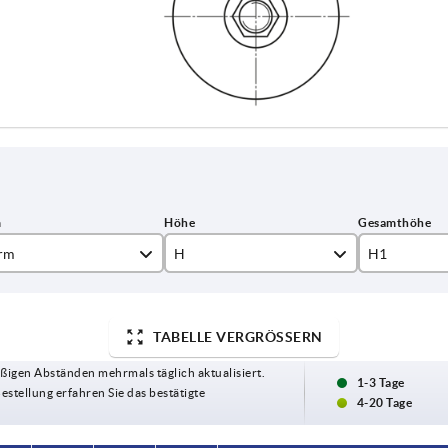
rm
H
H1
16
17
TABELLE VERGRÖSSERN
53
ßigen Abständen mehrmals täglich aktualisiert.
19,5
1-3 Tage
78
Bestellung erfahren Sie das bestätigte
4-20 Tage
20
80