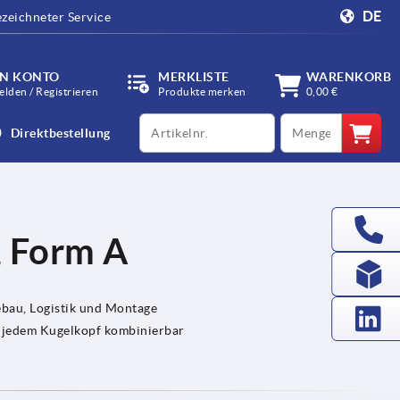
DE
zeichneter Service
IN KONTO
MERKLISTE
WARENKORB
lden / Registrieren
Produkte merken
0,00 €
productCode
qty
Direktbestellung
, Form A
bau, Logistik und Montage
w. jedem Kugelkopf kombinierbar