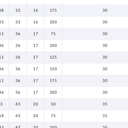
08
33
16
175
30
33
33
16
200
30
11
36
17
75
30
36
36
17
100
30
61
36
17
125
30
86
36
17
150
30
11
36
17
175
30
36
36
17
200
30
93
43
20
50
35
18
43
20
75
35
43
43
20
100
35