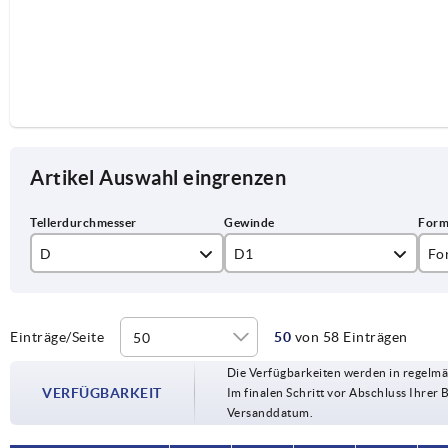
Artikel Auswahl eingrenzen
D
D1
Fo
50
M10
A
65
M12
Einträge/Seite
50
von 58 Einträgen
Die Verfügbarkeiten werden in regelmä
80
M14
VERFÜGBARKEIT
Im finalen Schritt vor Abschluss Ihrer 
Versanddatum.
100
M16