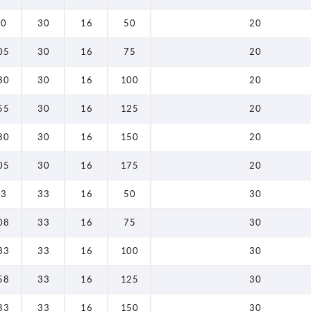
186
80
30
16
50
20
193
05
30
16
75
20
194
30
30
16
100
20
205
55
30
16
125
20
208
80
30
16
150
20
211
05
30
16
175
20
218
83
33
16
50
30
219
08
33
16
75
30
233
33
33
16
100
30
236
58
33
16
125
30
243
83
33
16
150
30
244