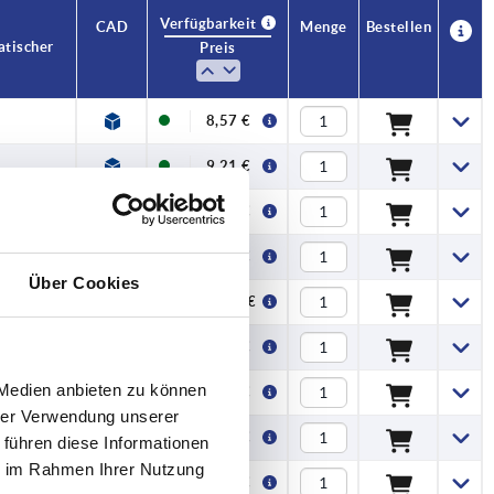
Verfügbarkeit
CAD
Menge
Bestellen
atischer
Preis
8,57 €
9,21 €
9,47 €
9,85 €
Über Cookies
10,03 €
8,61 €
 Medien anbieten zu können
9,24 €
hrer Verwendung unserer
9,50 €
 führen diese Informationen
ie im Rahmen Ihrer Nutzung
9,89 €