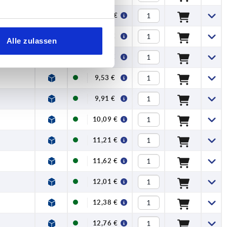
10,06 €
8,63 €
Alle zulassen
9,26 €
9,53 €
9,91 €
10,09 €
11,21 €
11,62 €
12,01 €
12,38 €
12,76 €