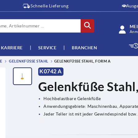
Schnelle Lieferung
Ausge
ME
Anme
KARRIERE
SERVICE
BRANCHEN
GELENKFÜSSE STAHL
GELENKFÜSSE STAHL, FORM A
K0742 A
Gelenkfüße Stahl
Hochbelastbare Gelenkfüße
Anwendungsgebiete: Maschinenbau, Apparate
Jeder Teller ist mit jeder Gewindespindel bz