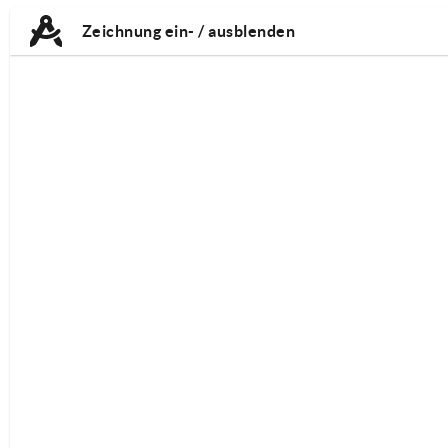
TAB:
TAB:
Zeichnung ein- / ausblenden