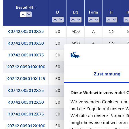
M20
Bestell-Nr.
D
D1
Form
H
M24
K0742.005010X25
50
M10
A
16
K0742.005010X50
50
M10
A
16
K0742.005010X75
50
M10
A
16
1
K0742.005010X100
50
M10
A
16
1
Zustimmung
K0742.005010X125
50
M10
A
16
1
K0742.005012X25
50
M12
A
16
Diese Webseite verwendet 
Wir verwenden Cookies, um I
K0742.005012X50
50
M12
A
16
und die Zugriffe auf unsere 
K0742.005012X75
50
M12
A
16
1
Website an unsere Partner fü
möglicherweise mit weiteren
K0742.005012X100
50
M12
A
16
1