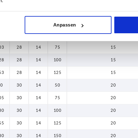
n.
136
53
28
14
125
15
143
53
28
14
25
15
Anpassen
144
78
28
14
50
15
153
03
28
14
75
15
155
28
28
14
100
15
158
53
28
14
125
15
161
80
30
14
50
20
168
05
30
14
75
20
169
30
30
14
100
20
180
55
30
14
125
20
183
80
30
14
150
20