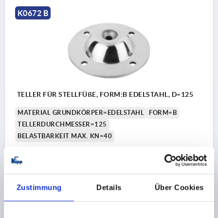
K0672 B
TELLER FÜR STELLFÜßE, FORM:B EDELSTAHL, D=125
MATERIAL GRUNDKÖRPER=EDELSTAHL
FORM=B
TELLERDURCHMESSER=125
BELASTBARKEIT MAX. KN=40
Bestellnummer:
K0672.21252
27,97 €
DETAILS
zzgl. MwSt.
Zustimmung
Details
Über Cookies
zzgl. Versandkosten