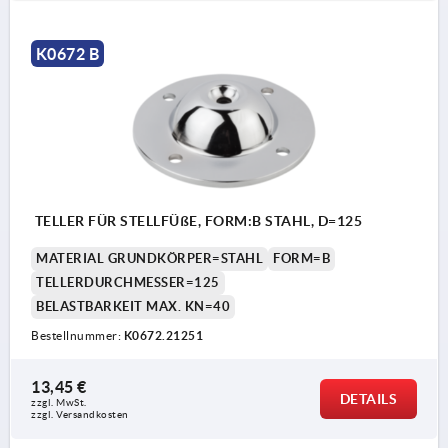
K0672 B
TELLER FÜR STELLFÜßE, FORM:B STAHL, D=125
MATERIAL GRUNDKÖRPER=STAHL
FORM=B
TELLERDURCHMESSER=125
BELASTBARKEIT MAX. KN=40
Bestellnummer:
K0672.21251
13,45 €
DETAILS
zzgl. MwSt.
zzgl. Versandkosten