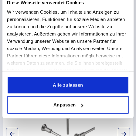
Diese Webseite verwendet Cookies
PRODUKTDETAILS
Wir verwenden Cookies, um Inhalte und Anzeigen zu
personalisieren, Funktionen für soziale Medien anbieten
CAD
zu können und die Zugriffe auf unsere Website zu
analysieren. Außerdem geben wir Informationen zu Ihrer
DOWNLOADS
Verwendung unserer Website an unsere Partner für
soziale Medien, Werbung und Analysen weiter. Unsere
Partner führen diese Informationen möglicherweise mit
weiteren Daten zusammen, die Sie ihnen bereitgestellt
haben oder die sie im Rahmen Ihrer Nutzung der Dienste
gesammelt haben.
Andere Kunden kauften auch
Alle zulassen
NEU
K2396
Anpassen