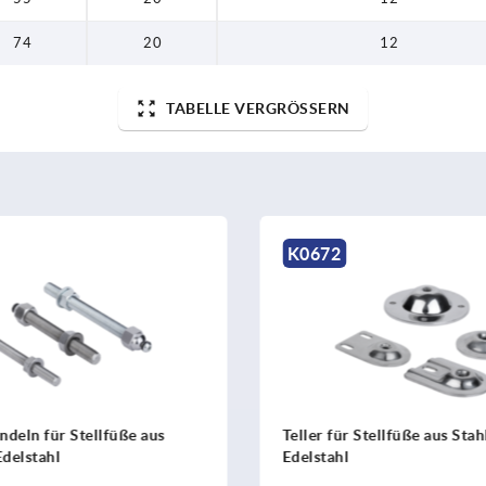
74
20
12
TABELLE VERGRÖSSERN
K0672
deln für Stellfüße aus
Teller für Stellfüße aus Stah
Edelstahl
Edelstahl