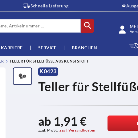
Schnelle Lieferung
Ausge
ME
Anme
KARRIERE
SERVICE
BRANCHEN
ER
TELLER FÜR STELLFÜSSE AUS KUNSTSTOFF
K0423
Teller für Stellfü
ab
1,91 €
zzgl. MwSt.
zzgl. Versandkosten