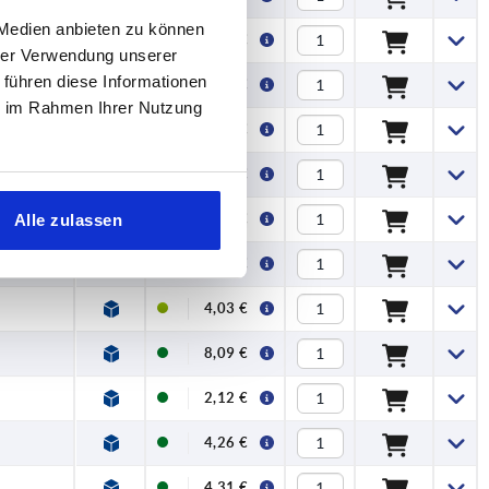
 Medien anbieten zu können
4,26 €
hrer Verwendung unserer
 führen diese Informationen
3,18 €
ie im Rahmen Ihrer Nutzung
4,03 €
8,09 €
2,12 €
Alle zulassen
4,33 €
4,03 €
8,09 €
2,12 €
4,26 €
4,31 €