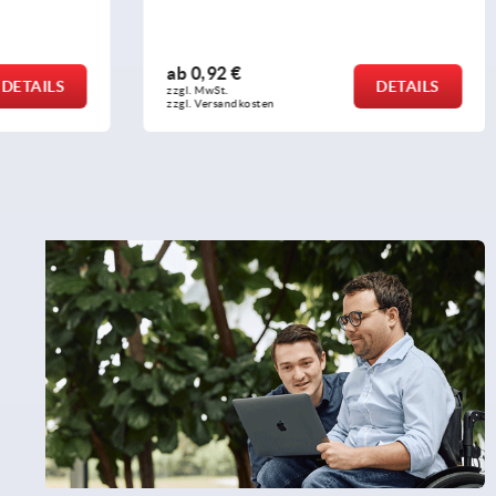
ab
0,92 €
DETAILS
DETAILS
zzgl. MwSt.
zzgl. Versandkosten