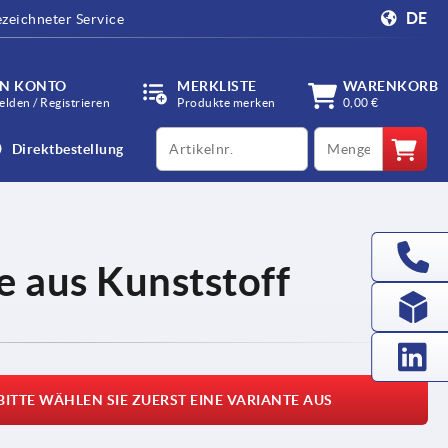
DE
zeichneter Service
IN KONTO
MERKLISTE
WARENKORB
lden / Registrieren
Produkte merken
0,00 €
productCode
qty
Direktbestellung
ße aus Kunststoff
BITTE WÄHLEN SIE ZUERST EINE VARIANTE AUS