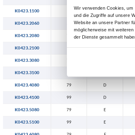
Wir verwenden Cookies, um I
K0423.1100
99
A
und die Zugriffe auf unsere 
Website an unsere Partner fü
K0423.2060
59
B
möglicherweise mit weiteren
K0423.2080
79
B
der Dienste gesammelt habe
K0423.2100
99
B
K0423.3080
79
C
K0423.3100
99
C
K0423.4080
79
D
K0423.4100
99
D
K0423.5080
79
E
K0423.5100
99
E
K0423.6080
79
F