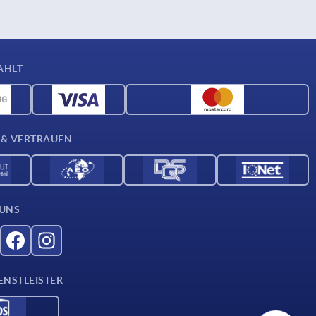
AHLT
 & VERTRAUEN
 UNS
ENSTLEISTER