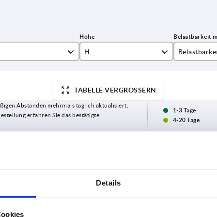
H
Belastbarke
18
12
TABELLE VERGRÖSSERN
20
ßigen Abständen mehrmals täglich aktualisiert.
1-3 Tage
Bestellung erfahren Sie das bestätigte
4-20 Tage
A
H
Belastbarkeit max. kN
Details
—
18
12
Cookies
—
18
12