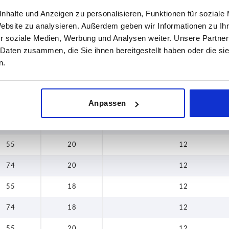
nhalte und Anzeigen zu personalisieren, Funktionen für soziale
—
18
12
Website zu analysieren. Außerdem geben wir Informationen zu I
r soziale Medien, Werbung und Analysen weiter. Unsere Partner
—
20
12
 Daten zusammen, die Sie ihnen bereitgestellt haben oder die s
—
20
12
n.
—
20
12
55
18
12
Anpassen
74
18
12
55
20
12
74
20
12
55
18
12
74
18
12
55
20
12