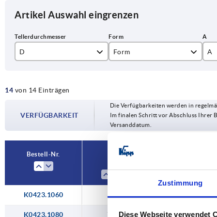
Artikel Auswahl eingrenzen
D
Form
A
59
A
55
14
von 14 Einträgen
79
B
74
Die Verfügbarkeiten werden in regelmä
99
C
VERFÜGBARKEIT
Im finalen Schritt vor Abschluss Ihrer 
Versanddatum.
D
E
Bestell-Nr.
D
Form
F
Zustimmung
K0423.1060
59
A
Diese Webseite verwendet 
K0423.1080
79
A