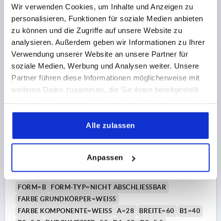
Wir verwenden Cookies, um Inhalte und Anzeigen zu
personalisieren, Funktionen für soziale Medien anbieten
17,63 €
DETAILS
zu können und die Zugriffe auf unsere Website zu
zzgl. MwSt.
zzgl. Versandkosten
analysieren. Außerdem geben wir Informationen zu Ihrer
Verwendung unserer Website an unsere Partner für
soziale Medien, Werbung und Analysen weiter. Unsere
K1651 B
Partner führen diese Informationen möglicherweise mit
weiteren Daten zusammen, die Sie ihnen bereitgestellt
haben oder die sie im Rahmen Ihrer Nutzung der Dienste
gesammelt haben.
Alle zulassen
SCHNAPPVERSCHLUSS MIT GRIFF, KLAPPBAR,
Anpassen
FORM:B NICHT ABSCHLIEßBAR, S=12-17, PC/ABS
WEISS, KOMP:PC/ABS WEISS
FORM=B
FORM-TYP=NICHT ABSCHLIESSBAR
FARBE GRUNDKÖRPER=WEISS
FARBE KOMPONENTE=WEISS
A=28
BREITE=60
B1=40