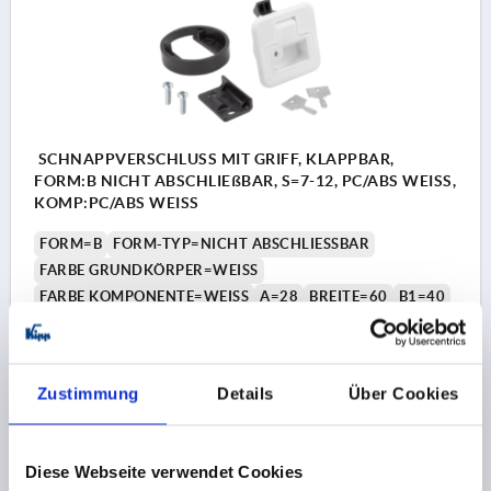
SCHNAPPVERSCHLUSS MIT GRIFF, KLAPPBAR,
FORM:B NICHT ABSCHLIEßBAR, S=7-12, PC/ABS WEISS,
KOMP:PC/ABS WEISS
FORM=B
FORM-TYP=NICHT ABSCHLIESSBAR
FARBE GRUNDKÖRPER=WEISS
FARBE KOMPONENTE=WEISS
A=28
BREITE=60
B1=40
B2=5,2
DURCHMESSER=50
D1=50
D2=5,5
HÖHE=35,5
H1=35
H2=4
H3=22
H4=26,2
H5=23
H6=39,2
H7=14
LÄNGE=42,9
L1=3,8
L2=12,7
Zustimmung
Details
Über Cookies
L3=7,2
HALTEKRAFT (N) =270
ZUGKRAFT (N)=50
TEMPERATURBEREICH °C =-30 BIS 60
TÜRBLATTSTÄRKE IN MM=7-12
SCHRAUBEN=M5X20
Diese Webseite verwendet Cookies
Bestellnummer:
K1651.2007356022