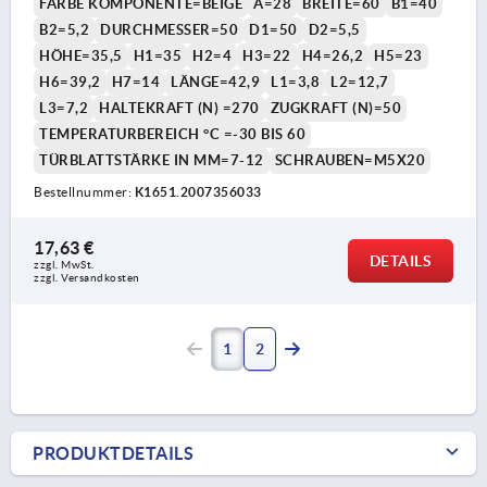
FARBE KOMPONENTE=BEIGE
A=28
BREITE=60
B1=40
B2=5,2
DURCHMESSER=50
D1=50
D2=5,5
HÖHE=35,5
H1=35
H2=4
H3=22
H4=26,2
H5=23
H6=39,2
H7=14
LÄNGE=42,9
L1=3,8
L2=12,7
L3=7,2
HALTEKRAFT (N) =270
ZUGKRAFT (N)=50
TEMPERATURBEREICH °C =-30 BIS 60
TÜRBLATTSTÄRKE IN MM=7-12
SCHRAUBEN=M5X20
Bestellnummer:
K1651.2007356033
17,63 €
DETAILS
zzgl. MwSt.
zzgl. Versandkosten
1
2
PRODUKTDETAILS