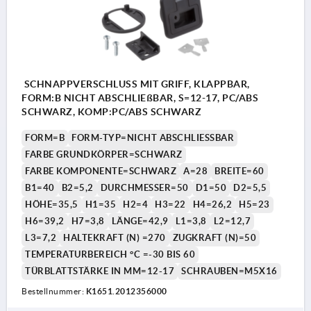
SCHNAPPVERSCHLUSS MIT GRIFF, KLAPPBAR,
FORM:B NICHT ABSCHLIEßBAR, S=12-17, PC/ABS
SCHWARZ, KOMP:PC/ABS SCHWARZ
FORM=B
FORM-TYP=NICHT ABSCHLIESSBAR
FARBE GRUNDKÖRPER=SCHWARZ
FARBE KOMPONENTE=SCHWARZ
A=28
BREITE=60
B1=40
B2=5,2
DURCHMESSER=50
D1=50
D2=5,5
HÖHE=35,5
H1=35
H2=4
H3=22
H4=26,2
H5=23
H6=39,2
H7=3,8
LÄNGE=42,9
L1=3,8
L2=12,7
L3=7,2
HALTEKRAFT (N) =270
ZUGKRAFT (N)=50
TEMPERATURBEREICH °C =-30 BIS 60
TÜRBLATTSTÄRKE IN MM=12-17
SCHRAUBEN=M5X16
Bestellnummer:
K1651.2012356000