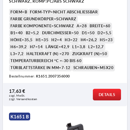
SCHWARZ, KOMP:PC/ABS SCHWARZ
FORM=B
FORM-TYP=NICHT ABSCHLIESSBAR
FARBE GRUNDKÖRPER=SCHWARZ
FARBE KOMPONENTE=SCHWARZ
A=28
BREITE=60
B1=40
B2=5,2
DURCHMESSER=50
D1=50
D2=5,5
HÖHE=35,5
H1=35
H2=4
H3=22
H4=26,2
H5=23
H6=39,2
H7=14
LÄNGE=42,9
L1=3,8
L2=12,7
L3=7,2
HALTEKRAFT (N) =270
ZUGKRAFT (N)=50
TEMPERATURBEREICH °C =-30 BIS 60
TÜRBLATTSTÄRKE IN MM=7-12
SCHRAUBEN=M5X20
Bestellnummer:
K1651.2007356000
17,63 €
DETAILS
zzgl. MwSt.
zzgl. Versandkosten
K1651 B