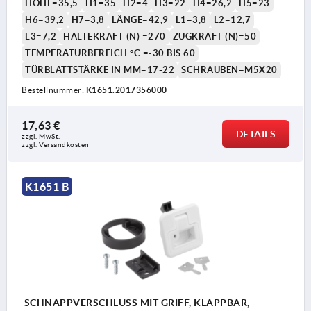
HÖHE=35,5
H1=35
H2=4
H3=22
H4=26,2
H5=23
H6=39,2
H7=3,8
LÄNGE=42,9
L1=3,8
L2=12,7
L3=7,2
HALTEKRAFT (N) =270
ZUGKRAFT (N)=50
TEMPERATURBEREICH °C =-30 BIS 60
TÜRBLATTSTÄRKE IN MM=17-22
SCHRAUBEN=M5X20
Bestellnummer:
K1651.2017356000
17,63 €
DETAILS
zzgl. MwSt.
zzgl. Versandkosten
K1651 B
SCHNAPPVERSCHLUSS MIT GRIFF, KLAPPBAR,