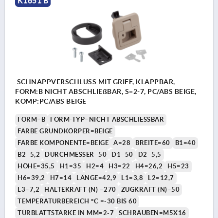
K1651 B
SCHNAPPVERSCHLUSS MIT GRIFF, KLAPPBAR,
FORM:B NICHT ABSCHLIEßBAR, S=2-7, PC/ABS BEIGE,
KOMP:PC/ABS BEIGE
FORM=B
FORM-TYP=NICHT ABSCHLIESSBAR
FARBE GRUNDKÖRPER=BEIGE
FARBE KOMPONENTE=BEIGE
A=28
BREITE=60
B1=40
B2=5,2
DURCHMESSER=50
D1=50
D2=5,5
HÖHE=35,5
H1=35
H2=4
H3=22
H4=26,2
H5=23
H6=39,2
H7=14
LÄNGE=42,9
L1=3,8
L2=12,7
L3=7,2
HALTEKRAFT (N) =270
ZUGKRAFT (N)=50
TEMPERATURBEREICH °C =-30 BIS 60
TÜRBLATTSTÄRKE IN MM=2-7
SCHRAUBEN=M5X16