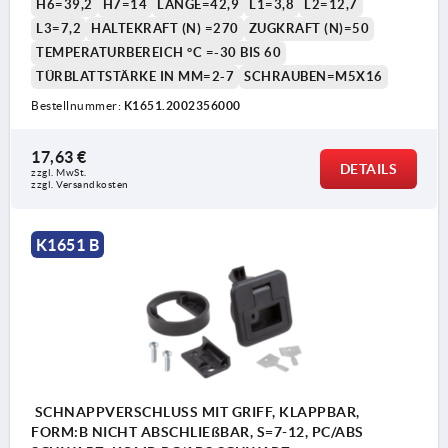
H6=39,2
H7=14
LÄNGE=42,9
L1=3,8
L2=12,7
L3=7,2
HALTEKRAFT (N) =270
ZUGKRAFT (N)=50
1) Türblatt
TEMPERATURBEREICH °C =-30 BIS 60
2) Rahmen
TÜRBLATTSTÄRKE IN MM=2-7
SCHRAUBEN=M5X16
3) Griff
Bestellnummer:
K1651.2002356000
4) Montagewinkel
17,63 €
5) Höhe der Montagehalterung (s. Tabelle H7)
DETAILS
zzgl. MwSt.
zzgl. Versandkosten
6) Montageausschnitt
K1651 B
SCHNAPPVERSCHLUSS MIT GRIFF, KLAPPBAR,
FORM:B NICHT ABSCHLIEßBAR, S=7-12, PC/ABS