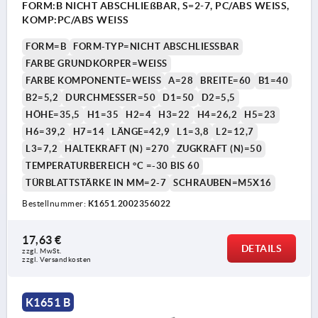
FORM:B NICHT ABSCHLIEßBAR, S=2-7, PC/ABS WEISS,
KOMP:PC/ABS WEISS
FORM=B
FORM-TYP=NICHT ABSCHLIESSBAR
FARBE GRUNDKÖRPER=WEISS
FARBE KOMPONENTE=WEISS
A=28
BREITE=60
B1=40
B2=5,2
DURCHMESSER=50
D1=50
D2=5,5
HÖHE=35,5
H1=35
H2=4
H3=22
H4=26,2
H5=23
H6=39,2
H7=14
LÄNGE=42,9
L1=3,8
L2=12,7
L3=7,2
HALTEKRAFT (N) =270
ZUGKRAFT (N)=50
TEMPERATURBEREICH °C =-30 BIS 60
TÜRBLATTSTÄRKE IN MM=2-7
SCHRAUBEN=M5X16
Bestellnummer:
K1651.2002356022
17,63 €
DETAILS
zzgl. MwSt.
zzgl. Versandkosten
K1651 B