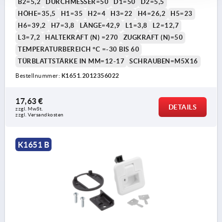
B2=5,2
DURCHMESSER=50
D1=50
D2=5,5
HÖHE=35,5
H1=35
H2=4
H3=22
H4=26,2
H5=23
H6=39,2
H7=3,8
LÄNGE=42,9
L1=3,8
L2=12,7
L3=7,2
HALTEKRAFT (N) =270
ZUGKRAFT (N)=50
TEMPERATURBEREICH °C =-30 BIS 60
TÜRBLATTSTÄRKE IN MM=12-17
SCHRAUBEN=M5X16
Bestellnummer:
K1651.2012356022
17,63 €
DETAILS
zzgl. MwSt.
zzgl. Versandkosten
K1651 B