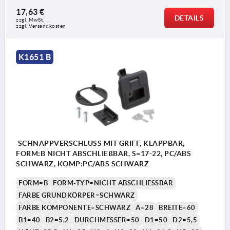
17,63 €
DETAILS
zzgl. MwSt.
zzgl. Versandkosten
K1651 B
SCHNAPPVERSCHLUSS MIT GRIFF, KLAPPBAR,
FORM:B NICHT ABSCHLIEßBAR, S=17-22, PC/ABS
SCHWARZ, KOMP:PC/ABS SCHWARZ
FORM=B
FORM-TYP=NICHT ABSCHLIESSBAR
FARBE GRUNDKÖRPER=SCHWARZ
FARBE KOMPONENTE=SCHWARZ
A=28
BREITE=60
B1=40
B2=5,2
DURCHMESSER=50
D1=50
D2=5,5