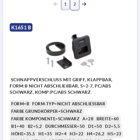
1
2
K1651 B
SCHNAPPVERSCHLUSS MIT GRIFF, KLAPPBAR,
FORM:B NICHT ABSCHLIEßBAR, S=2-7, PC/ABS
SCHWARZ, KOMP:PC/ABS SCHWARZ
FORM=B
FORM-TYP=NICHT ABSCHLIESSBAR
FARBE GRUNDKÖRPER=SCHWARZ
FARBE KOMPONENTE=SCHWARZ
A=28
BREITE=60
B1=40
B2=5,2
DURCHMESSER=50
D1=50
D2=5,5
HÖHE=35,5
H1=35
H2=4
H3=22
H4=26,2
H5=23