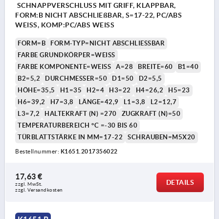
SCHNAPPVERSCHLUSS MIT GRIFF, KLAPPBAR,
FORM:B NICHT ABSCHLIEßBAR, S=17-22, PC/ABS
WEISS, KOMP:PC/ABS WEISS
FORM=B
FORM-TYP=NICHT ABSCHLIESSBAR
FARBE GRUNDKÖRPER=WEISS
FARBE KOMPONENTE=WEISS
A=28
BREITE=60
B1=40
B2=5,2
DURCHMESSER=50
D1=50
D2=5,5
HÖHE=35,5
H1=35
H2=4
H3=22
H4=26,2
H5=23
H6=39,2
H7=3,8
LÄNGE=42,9
L1=3,8
L2=12,7
L3=7,2
HALTEKRAFT (N) =270
ZUGKRAFT (N)=50
TEMPERATURBEREICH °C =-30 BIS 60
TÜRBLATTSTÄRKE IN MM=17-22
SCHRAUBEN=M5X20
Bestellnummer:
K1651.2017356022
17,63 €
DETAILS
zzgl. MwSt.
zzgl. Versandkosten