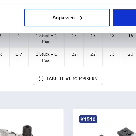
Paar
8
0,9
1 Stück = 1
16
16
41
15
Anpassen
Paar
9
1
1 Stück = 1
18
18
43
15
Paar
16
1,9
1 Stück = 1
22
22
53
20
Paar
TABELLE VERGRÖSSERN
K1229