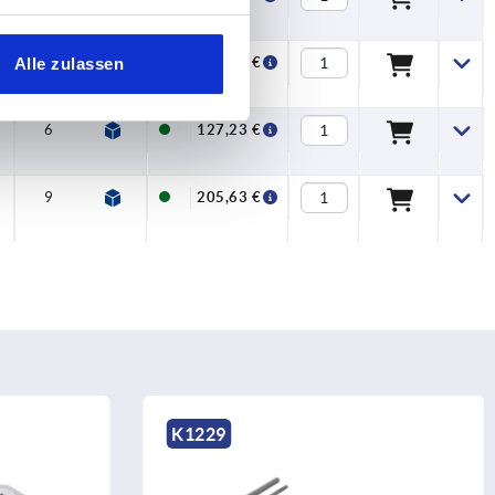
6
2,5
Alle zulassen
123,17 €
6
2,5
127,23 €
9
3
205,63 €
K1413