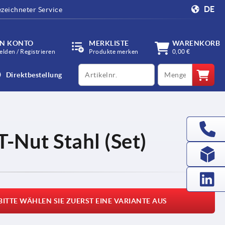
DE
zeichneter Service
IN KONTO
MERKLISTE
WARENKORB
lden / Registrieren
Produkte merken
0,00 €
productCode
qty
Direktbestellung
T-Nut Stahl (Set)
BITTE WÄHLEN SIE ZUERST EINE VARIANTE AUS