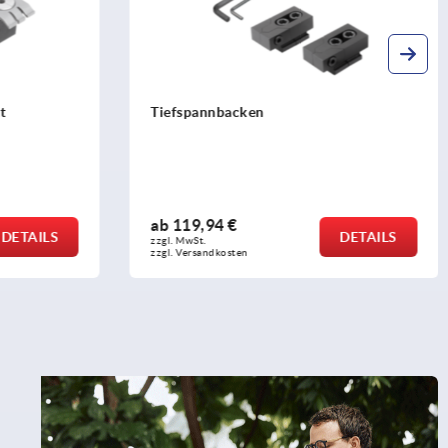
Flachspanner für T-Nut Stahl
ab
71,66 €
DETAILS
DETAILS
zzgl. MwSt.
zzgl. Versandkosten