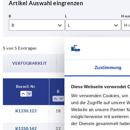
Artikel Auswahl eingrenzen
B
L
H 
18
52
1,
5
von 5 Einträgen
22
55
2,
Die Verfügbarkeiten werden in regelmä
25
68
4,
VERFÜGBARKEIT
Im finalen Schritt vor Abschluss Ihrer 
Zustimmung
Versanddatum.
28
71
35
89
Diese Webseite verwendet 
Bestell-Nr.
B
L
H
H
F
min.
max.
Wir verwenden Cookies, um I
und die Zugriffe auf unsere 
Website an unsere Partner fü
K1230.122
18
52
2,5
13,5
möglicherweise mit weiteren
der Dienste gesammelt habe
K1230.142
22
55
1,5
13,5
5