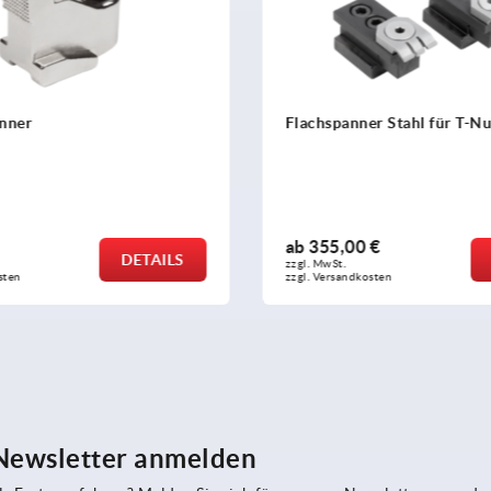
r Stahl für T-Nut
Tiefspannbacken
 €
ab
119,94 €
DETAILS
zzgl. MwSt.
osten
zzgl. Versandkosten
 Newsletter anmelden