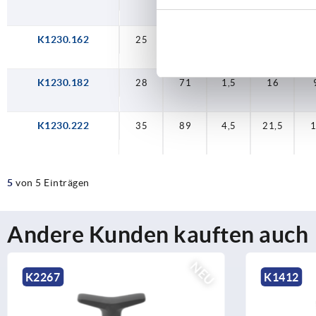
K1230.162
25
68
2,5
17
K1230.182
28
71
1,5
16
K1230.222
35
89
4,5
21,5
5
von 5 Einträgen
Andere Kunden kauften auch
K1412
K1540