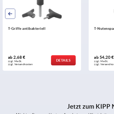
T-Nutenspanner
Flachspanne
ab
54,20 €
ab
355,00
DETAILS
zzgl. MwSt.
zzgl. MwSt.
zzgl. Versandkosten
zzgl. Versandk
Jetzt zum KIPP