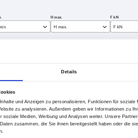
min.
H max.
F kN
5
13,5
5
TABELLE VERGRÖSSERN
5
16
5,5
ßigen Abständen mehrmals täglich aktualisiert.
5
17
8
1-3 Tage
Bestellung erfahren Sie das bestätigte
4-20 Tage
Details
21,5
9
16
Cookies
 kN
F1 kN
Verpackungsart
BN
B1
H1
H2
nhalte und Anzeigen zu personalisieren, Funktionen für soziale
Website zu analysieren. Außerdem geben wir Informationen zu I
r soziale Medien, Werbung und Analysen weiter. Unsere Partner
5
0,6
1 Stück = 1
12
12
31
11
 Daten zusammen, die Sie ihnen bereitgestellt haben oder die s
Paar
n.
,5
0,7
1 Stück = 1
14
14
34
11