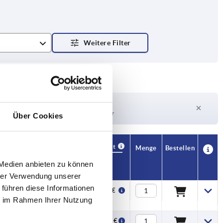
Lieferzeit auf Anfrage
Derzeit nicht auf Lager
Über Cookies
Verfügbarkeit
CAD
Menge
Bestellen
H3
L1
Preis
 Medien anbieten zu können
hrer Verwendung unserer
 führen diese Informationen
5
1,8
96,32 €
ie im Rahmen Ihrer Nutzung
5
1,8
106,62 €