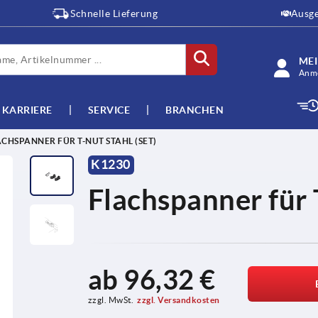
Schnelle Lieferung
Ausge
ME
Anme
KARRIERE
SERVICE
BRANCHEN
CHSPANNER FÜR T-NUT STAHL (SET)
K1230
Flachspanner für 
ab
96,32 €
zzgl. MwSt.
zzgl. Versandkosten