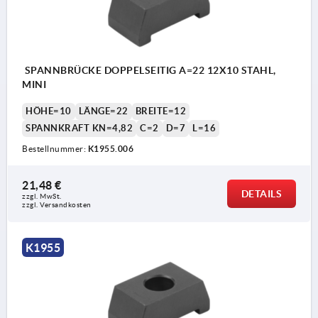
SPANNBRÜCKE DOPPELSEITIG A=22 12X10 STAHL,
MINI
HÖHE=10
LÄNGE=22
BREITE=12
SPANNKRAFT KN=4,82
C=2
D=7
L=16
Bestellnummer:
K1955.006
21,48 €
DETAILS
zzgl. MwSt.
zzgl. Versandkosten
K1955