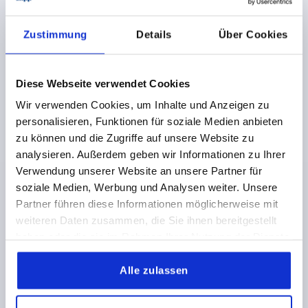
SPANNBRÜCKE DOPPELSEITIG A=35 19X15 STAHL,
MINI
Zustimmung
Details
Über Cookies
HÖHE=15
LÄNGE=35
BREITE=19
SPANNKRAFT KN=20,2
C=3
D=13
L=24
Bestellnummer:
K1955.012
Diese Webseite verwendet Cookies
Wir verwenden Cookies, um Inhalte und Anzeigen zu
32,08 €
personalisieren, Funktionen für soziale Medien anbieten
DETAILS
zzgl. MwSt.
zzgl. Versandkosten
zu können und die Zugriffe auf unsere Website zu
analysieren. Außerdem geben wir Informationen zu Ihrer
Verwendung unserer Website an unsere Partner für
K1955
soziale Medien, Werbung und Analysen weiter. Unsere
Partner führen diese Informationen möglicherweise mit
weiteren Daten zusammen, die Sie ihnen bereitgestellt
haben oder die sie im Rahmen Ihrer Nutzung der Dienste
gesammelt haben.
Alle zulassen
SPANNBRÜCKE DOPPELSEITIG A=50 29X25 STAHL,
MINI