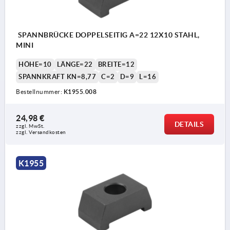
SPANNBRÜCKE DOPPELSEITIG A=22 12X10 STAHL,
MINI
HÖHE=10
LÄNGE=22
BREITE=12
SPANNKRAFT KN=8,77
C=2
D=9
L=16
Bestellnummer:
K1955.008
24,98 €
DETAILS
zzgl. MwSt.
zzgl. Versandkosten
K1955