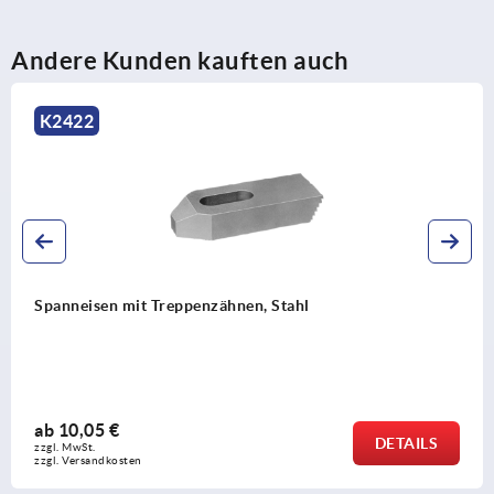
Andere Kunden kauften auch
K0001
Spanneisen
ab
9,61 €
TAILS
zzgl. MwSt.
zzgl. Versandkosten