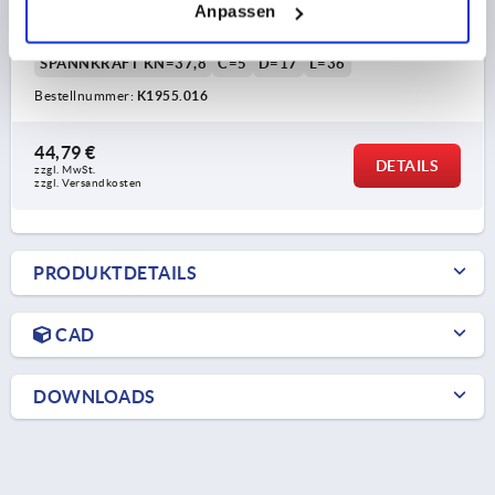
Anpassen
HÖHE=25
LÄNGE=50
BREITE=29
SPANNKRAFT KN=37,8
C=5
D=17
L=36
Bestellnummer:
K1955.016
44,79 €
DETAILS
zzgl. MwSt.
zzgl. Versandkosten
PRODUKTDETAILS
CAD
DOWNLOADS