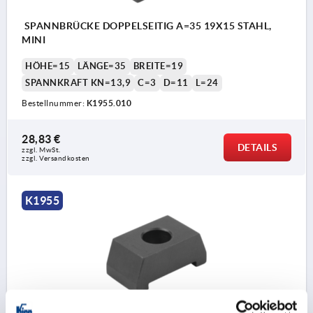
SPANNBRÜCKE DOPPELSEITIG A=35 19X15 STAHL,
MINI
HÖHE=15
LÄNGE=35
BREITE=19
SPANNKRAFT KN=13,9
C=3
D=11
L=24
Bestellnummer:
K1955.010
28,83 €
DETAILS
zzgl. MwSt.
zzgl. Versandkosten
K1955