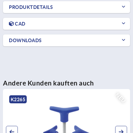
PRODUKTDETAILS
CAD
DOWNLOADS
Andere Kunden kauften auch
U
K1865