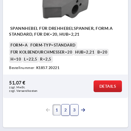
SPANNHEBEL FÜR DREHHEBELSPANNER, FORM:A
STANDARD, FÜR DK=20, HUB=2,21
FORM=A
FORM-TYP=STANDARD
FÜR KOLBENDURCHMESSER=20
HUB=2,21
B=20
H=10
L=22,5
R=2,5
Bestellnummer:
K1857.20221
51,07 €
DETAILS
zzgl. MwSt.
zzgl. Versandkosten
1
2
3