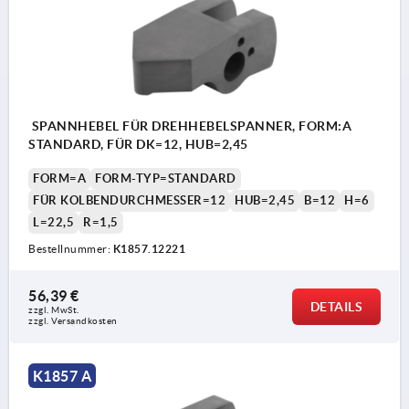
SPANNHEBEL FÜR DREHHEBELSPANNER, FORM:A
STANDARD, FÜR DK=12, HUB=2,45
FORM=A
FORM-TYP=STANDARD
FÜR KOLBENDURCHMESSER=12
HUB=2,45
B=12
H=6
L=22,5
R=1,5
Bestellnummer:
K1857.12221
56,39 €
DETAILS
zzgl. MwSt.
zzgl. Versandkosten
K1857 A