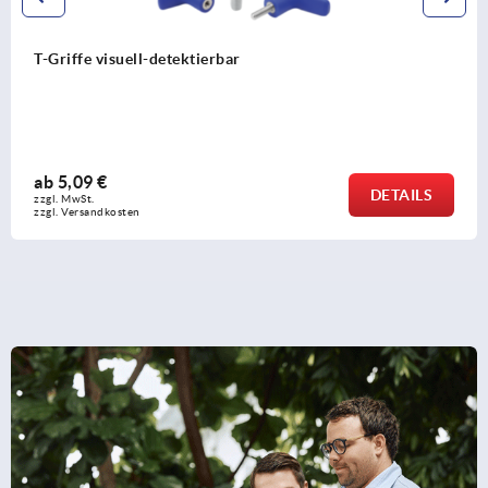
Spannarm für Schwenkspanner hydraulisch
ab
24,47 €
DETAILS
zzgl. MwSt.
zzgl. Versandkosten