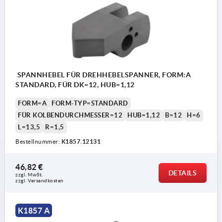
SPANNHEBEL FÜR DREHHEBELSPANNER, FORM:A
STANDARD, FÜR DK=12, HUB=1,12
FORM=A
FORM-TYP=STANDARD
FÜR KOLBENDURCHMESSER=12
HUB=1,12
B=12
H=6
L=13,5
R=1,5
Bestellnummer:
K1857.12131
46,82 €
DETAILS
zzgl. MwSt.
zzgl. Versandkosten
K1857 A