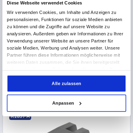
Diese Webseite verwendet Cookies
Wir verwenden Cookies, um Inhalte und Anzeigen zu
personalisieren, Funktionen für soziale Medien anbieten
zu können und die Zugriffe auf unsere Website zu
analysieren. Außerdem geben wir Informationen zu Ihrer
SPANNHEBEL FÜR DREHHEBELSPANNER, FORM:A
Verwendung unserer Website an unsere Partner für
STANDARD, FÜR DK=16, HUB=1,6
soziale Medien, Werbung und Analysen weiter. Unsere
FORM=A
FORM-TYP=STANDARD
Partner führen diese Informationen möglicherweise mit
FÜR KOLBENDURCHMESSER=16
HUB=1,6
B=16
H=8
weiteren Daten zusammen, die Sie ihnen bereitgestellt
L=24
R=2
haben oder die sie im Rahmen Ihrer Nutzung der Dienste
Bestellnummer:
K1857.16241
gesammelt haben.
Alle zulassen
53,20 €
DETAILS
zzgl. MwSt.
zzgl. Versandkosten
Anpassen
K1857 A