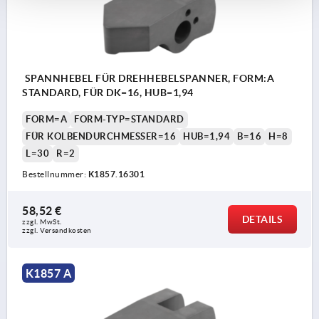
SPANNHEBEL FÜR DREHHEBELSPANNER, FORM:A
STANDARD, FÜR DK=16, HUB=1,94
FORM=A
FORM-TYP=STANDARD
FÜR KOLBENDURCHMESSER=16
HUB=1,94
B=16
H=8
L=30
R=2
Bestellnummer:
K1857.16301
58,52 €
DETAILS
zzgl. MwSt.
zzgl. Versandkosten
K1857 A