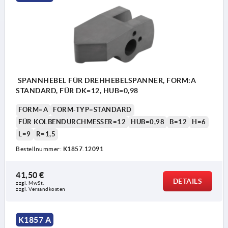
SPANNHEBEL FÜR DREHHEBELSPANNER, FORM:A
STANDARD, FÜR DK=12, HUB=0,98
FORM=A
FORM-TYP=STANDARD
FÜR KOLBENDURCHMESSER=12
HUB=0,98
B=12
H=6
L=9
R=1,5
Bestellnummer:
K1857.12091
41,50 €
DETAILS
zzgl. MwSt.
zzgl. Versandkosten
Form A: Standard
Form
Form B: Rohling
Form
K1857 A