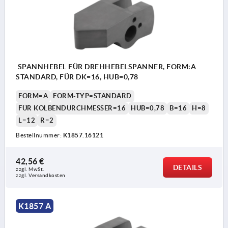
SPANNHEBEL FÜR DREHHEBELSPANNER, FORM:A
STANDARD, FÜR DK=16, HUB=0,78
FORM=A
FORM-TYP=STANDARD
FÜR KOLBENDURCHMESSER=16
HUB=0,78
B=16
H=8
L=12
R=2
Bestellnummer:
K1857.16121
42,56 €
DETAILS
zzgl. MwSt.
zzgl. Versandkosten
K1857 A