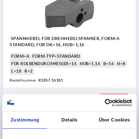
SPANNHEBEL FÜR DREHHEBELSPANNER, FORM:A
STANDARD, FÜR DK=16, HUB=1,16
FORM=A
FORM-TYP=STANDARD
FÜR KOLBENDURCHMESSER=16
HUB=1,16
B=16
H=8
L=18
R=2
Bestellnummer:
K1857.16181
47,88 €
DETAILS
zzgl. MwSt.
zzgl. Versandkosten
Zustimmung
Details
Über Cookies
K1857 A