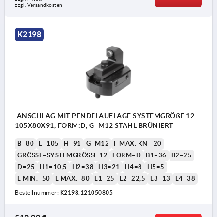
zzgl. Versandkosten
K2198
ANSCHLAG MIT PENDELAUFLAGE SYSTEMGRÖßE 12
105X80X91, FORM:D, G=M12 STAHL BRÜNIERT
B=80
L=105
H=91
G=M12
F MAX. KN =20
GRÖSSE=SYSTEMGRÖSSE 12
FORM=D
B1=36
B2=25
D=25
H1=10,5
H2=38
H3=21
H4=8
H5=5
L MIN.=50
L MAX.=80
L1=25
L2=22,5
L3=13
L4=38
Bestellnummer:
K2198.121050805