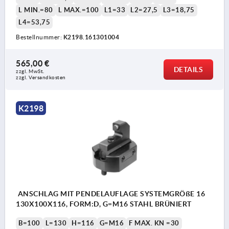
L MIN.=80
L MAX.=100
L1=33
L2=27,5
L3=18,75
L4=53,75
Bestellnummer:
K2198.161301004
565,00 €
DETAILS
zzgl. MwSt.
zzgl. Versandkosten
K2198
ANSCHLAG MIT PENDELAUFLAGE SYSTEMGRÖßE 16
130X100X116, FORM:D, G=M16 STAHL BRÜNIERT
B=100
L=130
H=116
G=M16
F MAX. KN =30