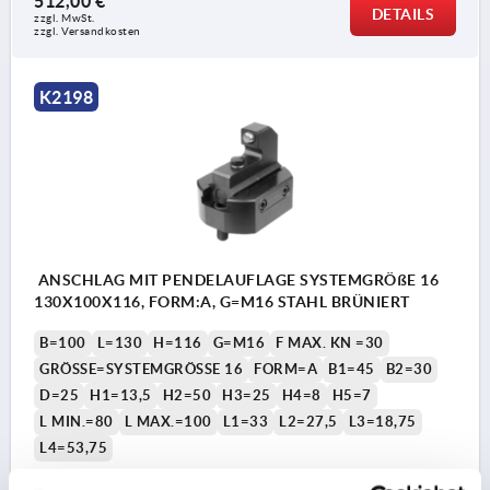
512,00 €
DETAILS
zzgl. MwSt.
zzgl. Versandkosten
K2198
ANSCHLAG MIT PENDELAUFLAGE SYSTEMGRÖßE 16
130X100X116, FORM:A, G=M16 STAHL BRÜNIERT
B=100
L=130
H=116
G=M16
F MAX. KN =30
GRÖSSE=SYSTEMGRÖSSE 16
FORM=A
B1=45
B2=30
D=25
H1=13,5
H2=50
H3=25
H4=8
H5=7
L MIN.=80
L MAX.=100
L1=33
L2=27,5
L3=18,75
L4=53,75
Bestellnummer:
K2198.161301002