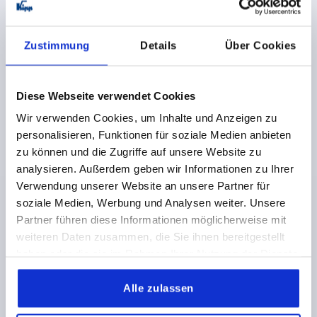
558,00 €
DETAILS
zzgl. MwSt.
Zustimmung
Details
Über Cookies
zzgl. Versandkosten
K2198
Diese Webseite verwendet Cookies
Wir verwenden Cookies, um Inhalte und Anzeigen zu
personalisieren, Funktionen für soziale Medien anbieten
zu können und die Zugriffe auf unsere Website zu
analysieren. Außerdem geben wir Informationen zu Ihrer
Verwendung unserer Website an unsere Partner für
soziale Medien, Werbung und Analysen weiter. Unsere
ANSCHLAG MIT PENDELAUFLAGE SYSTEMGRÖßE 16
Partner führen diese Informationen möglicherweise mit
130X100X116, FORM:B, G=M16 STAHL BRÜNIERT
weiteren Daten zusammen, die Sie ihnen bereitgestellt
B=100
L=130
H=116
G=M16
F MAX. KN =30
haben oder die sie im Rahmen Ihrer Nutzung der Dienste
GRÖSSE=SYSTEMGRÖSSE 16
FORM=B
B1=45
B2=30
gesammelt haben.
D=25
H1=13,5
H2=50
H3=25
H4=8
H5=7
Alle zulassen
L MIN.=80
L MAX.=100
L1=33
L2=27,5
L3=18,75