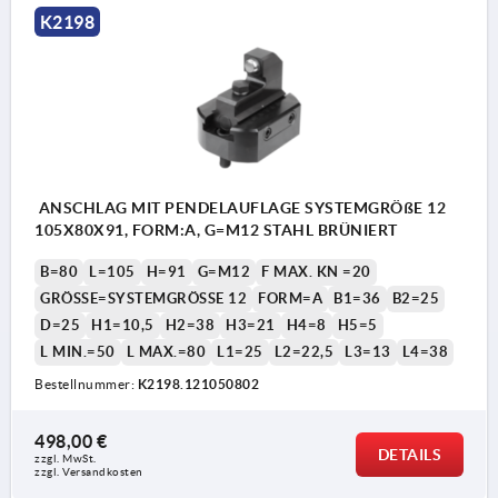
K2198
ANSCHLAG MIT PENDELAUFLAGE SYSTEMGRÖßE 12
105X80X91, FORM:A, G=M12 STAHL BRÜNIERT
B=80
L=105
H=91
G=M12
F MAX. KN =20
GRÖSSE=SYSTEMGRÖSSE 12
FORM=A
B1=36
B2=25
D=25
H1=10,5
H2=38
H3=21
H4=8
H5=5
L MIN.=50
L MAX.=80
L1=25
L2=22,5
L3=13
L4=38
Bestellnummer:
K2198.121050802
498,00 €
DETAILS
zzgl. MwSt.
zzgl. Versandkosten