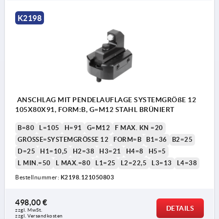
1) Achtung: Verformungsgefahr!
K2198
In diesem Bereich darf keine Spannpratze
angebracht werden!
Form A: Pendelauflage, glatt
Form B: Pendelauflage, mit Einsatz aus POM
ANSCHLAG MIT PENDELAUFLAGE SYSTEMGRÖßE 12
Form C: Pendelauflage, mit Riffelung
105X80X91, FORM:B, G=M12 STAHL BRÜNIERT
Form D: Pendelauflage, mit Einsatz aus
B=80
L=105
H=91
G=M12
F MAX. KN =20
GRÖSSE=SYSTEMGRÖSSE 12
FORM=B
B1=36
B2=25
Hartmetall
D=25
H1=10,5
H2=38
H3=21
H4=8
H5=5
L MIN.=50
L MAX.=80
L1=25
L2=22,5
L3=13
L4=38
Bestellnummer:
K2198.121050803
498,00 €
DETAILS
zzgl. MwSt.
zzgl. Versandkosten