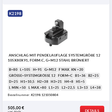
K2198
ANSCHLAG MIT PENDELAUFLAGE SYSTEMGRÖßE 12
105X80X91, FORM:C, G=M12 STAHL BRÜNIERT
B=80
L=105
H=91
G=M12
F MAX. KN =20
GRÖSSE=SYSTEMGRÖSSE 12
FORM=C
B1=36
B2=25
D=25
H1=10,5
H2=38
H3=21
H4=8
H5=5
L MIN.=50
L MAX.=80
L1=25
L2=22,5
L3=13
L4=38
Bestellnummer:
K2198.121050804
505,00 €
DETAILS
zzgl. MwSt.