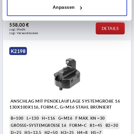
L4=53,75
Anpassen
Bestellnummer:
K2198.161301003
558,00 €
DETAILS
zzgl. MwSt.
zzgl. Versandkosten
K2198
ANSCHLAG MIT PENDELAUFLAGE SYSTEMGRÖßE 16
130X100X116, FORM:C, G=M16 STAHL BRÜNIERT
B=100
L=130
H=116
G=M16
F MAX. KN =30
GRÖSSE=SYSTEMGRÖSSE 16
FORM=C
B1=45
B2=30
D=25
H1=13,5
H2=50
H3=25
H4=8
H5=7