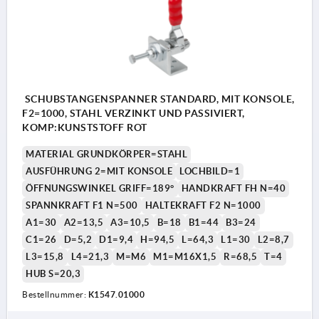
SCHUBSTANGENSPANNER STANDARD, MIT KONSOLE,
F2=1000, STAHL VERZINKT UND PASSIVIERT,
KOMP:KUNSTSTOFF ROT
MATERIAL GRUNDKÖRPER=STAHL
AUSFÜHRUNG 2=MIT KONSOLE
LOCHBILD=1
ÖFFNUNGSWINKEL GRIFF=189°
HANDKRAFT FH N=40
SPANNKRAFT F1 N=500
HALTEKRAFT F2 N=1000
A1=30
A2=13,5
A3=10,5
B=18
B1=44
B3=24
C1=26
D=5,2
D1=9,4
H=94,5
L=64,3
L1=30
L2=8,7
L3=15,8
L4=21,3
M=M6
M1=M16X1,5
R=68,5
T=4
HUB S=20,3
Bestellnummer:
K1547.01000
1) mit Konsole