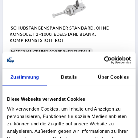
SCHUBSTANGENSPANNER STANDARD, OHNE
KONSOLE, F2=1000, EDELSTAHL BLANK,
KOMP:KUNSTSTOFF ROT
MATERIAL GRUNDKÖRPER=EDELSTAHL
AUSFÜHRUNG 2=OHNE KONSOLE
ÖFFNUNGSWINKEL GRIFF=189°
HANDKRAFT FH N=40
SPANNKRAFT F1 N=500
HALTEKRAFT F2 N=1000
Zustimmung
Details
Über Cookies
D1=9,4
H=78
L=64,3
L1=34
L2=12,7
L3=15,8
L4=21,3
M=M6
M1=M16X1,5
R=68,5
HUB S=20,3
Bestellnummer:
K1547.11000
Diese Webseite verwendet Cookies
Wir verwenden Cookies, um Inhalte und Anzeigen zu
53,96 €
personalisieren, Funktionen für soziale Medien anbieten
DETAILS
zzgl. MwSt.
zzgl. Versandkosten
zu können und die Zugriffe auf unsere Website zu
analysieren. Außerdem geben wir Informationen zu Ihrer