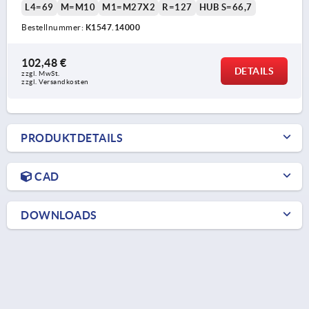
L4=69
M=M10
M1=M27X2
R=127
HUB S=66,7
Bestellnummer:
K1547.14000
102,48 €
DETAILS
zzgl. MwSt.
zzgl. Versandkosten
PRODUKTDETAILS
CAD
DOWNLOADS