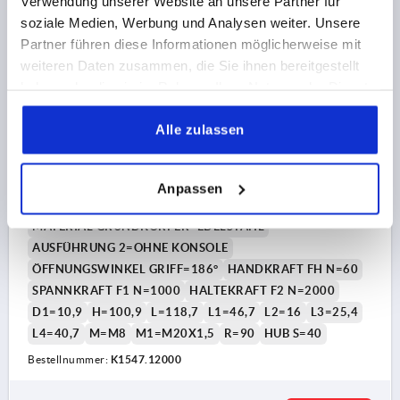
Verwendung unserer Website an unsere Partner für
K1547
soziale Medien, Werbung und Analysen weiter. Unsere
Partner führen diese Informationen möglicherweise mit
weiteren Daten zusammen, die Sie ihnen bereitgestellt
haben oder die sie im Rahmen Ihrer Nutzung der Dienste
gesammelt haben.
Alle zulassen
SCHUBSTANGENSPANNER STANDARD, OHNE
KONSOLE, F2=2000, EDELSTAHL BLANK,
Anpassen
KOMP:KUNSTSTOFF ROT
MATERIAL GRUNDKÖRPER=EDELSTAHL
AUSFÜHRUNG 2=OHNE KONSOLE
ÖFFNUNGSWINKEL GRIFF=186°
HANDKRAFT FH N=60
SPANNKRAFT F1 N=1000
HALTEKRAFT F2 N=2000
D1=10,9
H=100,9
L=118,7
L1=46,7
L2=16
L3=25,4
L4=40,7
M=M8
M1=M20X1,5
R=90
HUB S=40
Bestellnummer:
K1547.12000