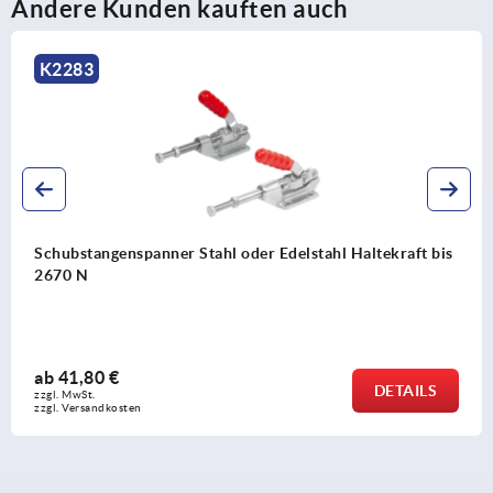
Andere Kunden kauften auch
K2291
altekraft bis
Schubstangenspanner Stahl schwere Ausf
Haltekraft bis 33350 N
ab
53,58 €
DETAILS
zzgl. MwSt.
zzgl. Versandkosten