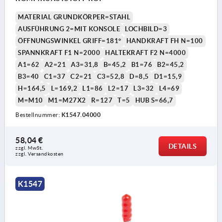
MATERIAL GRUNDKÖRPER=STAHL
AUSFÜHRUNG 2=MIT KONSOLE
LOCHBILD=3
ÖFFNUNGSWINKEL GRIFF=181°
HANDKRAFT FH N=100
SPANNKRAFT F1 N=2000
HALTEKRAFT F2 N=4000
A1=62
A2=21
A3=31,8
B=45,2
B1=76
B2=45,2
B3=40
C1=37
C2=21
C3=52,8
D=8,5
D1=15,9
H=164,5
L=169,2
L1=86
L2=17
L3=32
L4=69
M=M10
M1=M27X2
R=127
T=5
HUB S=66,7
Bestellnummer:
K1547.04000
58,04 €
DETAILS
zzgl. MwSt.
zzgl. Versandkosten
K1547