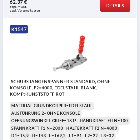
62,37 €
DETAILS
zzgl. MwSt.
zzgl. Versandkosten
K1547
SCHUBSTANGENSPANNER STANDARD, OHNE
KONSOLE, F2=4000, EDELSTAHL BLANK,
KOMP:KUNSTSTOFF ROT
MATERIAL GRUNDKÖRPER=EDELSTAHL
AUSFÜHRUNG 2=OHNE KONSOLE
ÖFFNUNGSWINKEL GRIFF=181°
HANDKRAFT FH N=100
SPANNKRAFT F1 N=2000
HALTEKRAFT F2 N=4000
D1=15,9
H=143
L=169,2
L1=91
L2=22
L3=32