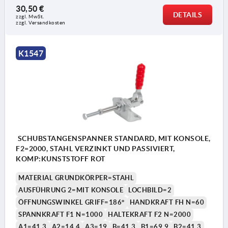
2) ohne Konsole
30,50 €
DETAILS
zzgl. MwSt.
zzgl. Versandkosten
K1547
SCHUBSTANGENSPANNER STANDARD, MIT KONSOLE,
F2=2000, STAHL VERZINKT UND PASSIVIERT,
KOMP:KUNSTSTOFF ROT
MATERIAL GRUNDKÖRPER=STAHL
AUSFÜHRUNG 2=MIT KONSOLE
LOCHBILD=2
ÖFFNUNGSWINKEL GRIFF=186°
HANDKRAFT FH N=60
SPANNKRAFT F1 N=1000
HALTEKRAFT F2 N=2000
A1=41,3
A2=14,4
A3=19
B=41,3
B1=69,9
B2=41,3