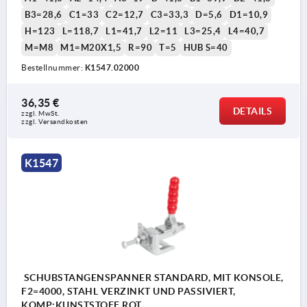
B3=28,6
C1=33
C2=12,7
C3=33,3
D=5,6
D1=10,9
H=123
L=118,7
L1=41,7
L2=11
L3=25,4
L4=40,7
M=M8
M1=M20X1,5
R=90
T=5
HUB S=40
Bestellnummer:
K1547.02000
36,35 €
DETAILS
zzgl. MwSt.
zzgl. Versandkosten
K1547
SCHUBSTANGENSPANNER STANDARD, MIT KONSOLE,
F2=4000, STAHL VERZINKT UND PASSIVIERT,
KOMP:KUNSTSTOFF ROT