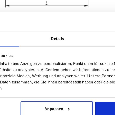
Details
ndkraft FH N
Haltekraft F1 N
Haltekraft 
Cookies
250
500
nhalte und Anzeigen zu personalisieren, Funktionen für soziale
TABELLE VERGRÖSSERN
Website zu analysieren. Außerdem geben wir Informationen zu I
r soziale Medien, Werbung und Analysen weiter. Unsere Partner
ßigen Abständen mehrmals täglich aktualisiert.
1-3 Tage
Bestellung erfahren Sie das bestätigte
 Daten zusammen, die Sie ihnen bereitgestellt haben oder die s
4-20 Tage
n.
Haltekraft
Haltekraft
Haltekraft
Haltekraft
Spannkraft
Spannkraft
Spannkraft
Spannkraft
Anpassen
dkraft FH N
dkraft FH N
F1 N
F1 N
F2 N
F2 N
F3 N
F3 N
F4 N
F4 N