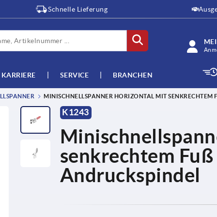
Schnelle Lieferung
Ausge
ME
Anme
KARRIERE
SERVICE
BRANCHEN
LLSPANNER
MINISCHNELLSPANNER HORIZONTAL MIT SENKRECHTEM F
K1243
Minischnellspanne
senkrechtem Fuß 
Andruckspindel