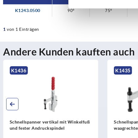
K1243.0500
90°
90°
75°
75°
1
von 1 Einträgen
Andere Kunden kauften auch
K1435
K1437
Schnellspanner horizontal mit
Schnellspan
waagrechtem Fuß und vollem Haltearm
und vollem