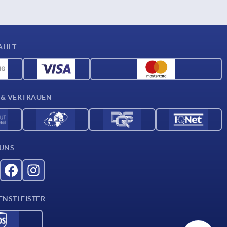
AHLT
 & VERTRAUEN
 UNS
ENSTLEISTER