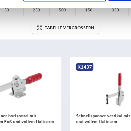
50
50
250
250
500
500
150
150
350
350
TABELLE VERGRÖSSERN
K0662
ner vertikal mit Winkelfuß
Schnellspanner vertikal mit
 Haltearm
Sicherheitsverriegelung mit
waagrechtem Fuß und verste