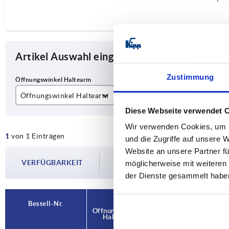
Artikel Auswahl eingrenzen
Zustimmung
Öffnungswinkel Haltearm
Öffnungswinkel Griff
Ha
Diese Webseite verwendet 
90°
75°
50
Wir verwenden Cookies, um I
1
von 1 Einträgen
und die Zugriffe auf unsere 
Website an unsere Partner fü
Die Verfügbarkeiten werden in regelmä
VERFÜGBARKEIT
Im finalen Schritt vor Abschluss Ihrer 
möglicherweise mit weiteren
Versanddatum.
der Dienste gesammelt habe
Bestell-Nr.
Bestell-Nr.
Öffnungswinkel
Öffnungswinkel
Öffnungswinkel
Öffnungswinkel
Haltearm
Haltearm
Griff
Griff
Han
Han