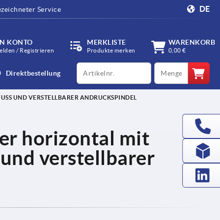
DE
zeichneter Service
IN KONTO
MERKLISTE
WARENKORB
lden / Registrieren
Produkte merken
0,00 €
productCode
qty
Direktbestellung
USS UND VERSTELLBARER ANDRUCKSPINDEL
r horizontal mit
und verstellbarer