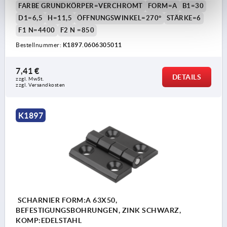
FARBE GRUNDKÖRPER=VERCHROMT
FORM=A
B1=30
D1=6,5
H=11,5
ÖFFNUNGSWINKEL=270°
STÄRKE=6
F1 N=4400
F2 N =850
Bestellnummer:
K1897.0606305011
7,41 €
DETAILS
zzgl. MwSt.
zzgl. Versandkosten
K1897
SCHARNIER FORM:A 63X50,
BEFESTIGUNGSBOHRUNGEN, ZINK SCHWARZ,
KOMP:EDELSTAHL