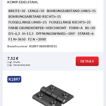
KOMP:EDELSTAHL
BREITE=50
LÄNGE=50
BOHRUNGSABSTAND LINKS=15
BOHRUNGSABSTAND RECHTS=15
FLÜGELLÄNGE LINKS=25
FLÜGELLÄNGE RECHTS=25
FARBE GRUNDKÖRPER=VERCHROMT
FORM=A
B1=30
D1=6,3
H=11,5
ÖFFNUNGSWINKEL=180°
STÄRKE=6
F1 N=3650
F2 N =2000
Bestellnummer:
K1897.0605005011
7,52 €
DETAILS
zzgl. MwSt.
zzgl. Versandkosten
K1897