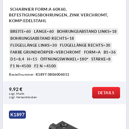
SCHARNIER FORM:A 60X60,
BEFESTIGUNGSBOHRUNGEN, ZINK VERCHROMT,
KOMP:EDELSTAHL
BREITE=60
LÄNGE=60
BOHRUNGSABSTAND LINKS=18
BOHRUNGSABSTAND RECHTS=18
FLÜGELLÄNGE LINKS=30
FLÜGELLÄNGE RECHTS=30
FARBE GRUNDKÖRPER=VERCHROMT
FORM=A
B1=36
D1=8,4
H=15
ÖFFNUNGSWINKEL=180°
STÄRKE=8
F1 N=4500
F2 N =4500
Bestellnummer:
K1897.0806006011
9,92 €
DETAILS
zzgl. MwSt.
zzgl. Versandkosten
K1897