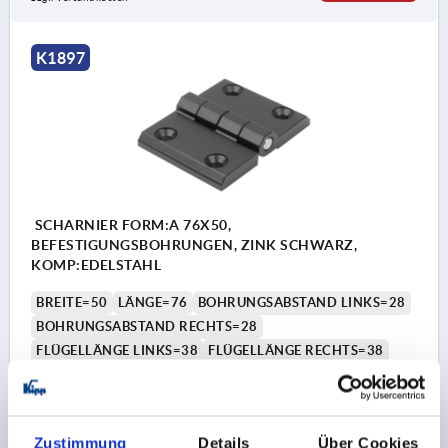
K1897
SCHARNIER FORM:A 76X50,
BEFESTIGUNGSBOHRUNGEN, ZINK SCHWARZ,
KOMP:EDELSTAHL
BREITE=50
LÄNGE=76
BOHRUNGSABSTAND LINKS=28
BOHRUNGSABSTAND RECHTS=28
FLÜGELLÄNGE LINKS=38
FLÜGELLÄNGE RECHTS=38
FARBE GRUNDKÖRPER=SCHWARZ
FORM=A
B1=30
D1=6,5
H=11,5
ÖFFNUNGSWINKEL=270°
STÄRKE=6
F1 N=3650
F2 N =900
Zustimmung
Details
Über Cookies