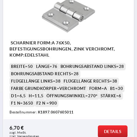
SCHARNIER FORM:A 76X50,
BEFESTIGUNGSBOHRUNGEN, ZINK VERCHROMT,
KOMP:EDELSTAHL
BREITE=50
LÄNGE=76
BOHRUNGSABSTAND LINKS=28
BOHRUNGSABSTAND RECHTS=28
FLÜGELLÄNGE LINKS=38
FLÜGELLÄNGE RECHTS=38
FARBE GRUNDKÖRPER=VERCHROMT
FORM=A
B1=30
D1=6,5
H=11,5
ÖFFNUNGSWINKEL=270°
STÄRKE=6
F1 N=3650
F2 N =900
Bestellnummer:
K1897.0607605011
6,70 €
DETAILS
zzgl. MwSt.
zzgl. Versandkosten