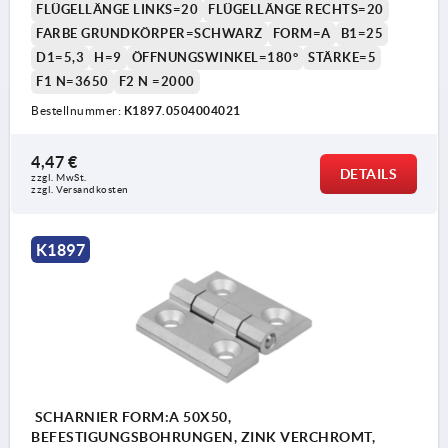
FLÜGELLÄNGE LINKS=20
FLÜGELLÄNGE RECHTS=20
FARBE GRUNDKÖRPER=SCHWARZ
FORM=A
B1=25
D1=5,3
H=9
ÖFFNUNGSWINKEL=180°
STÄRKE=5
F1 N=3650
F2 N =2000
Bestellnummer:
K1897.0504004021
4,47 €
DETAILS
zzgl. MwSt.
zzgl. Versandkosten
K1897
SCHARNIER FORM:A 50X50,
BEFESTIGUNGSBOHRUNGEN, ZINK VERCHROMT,