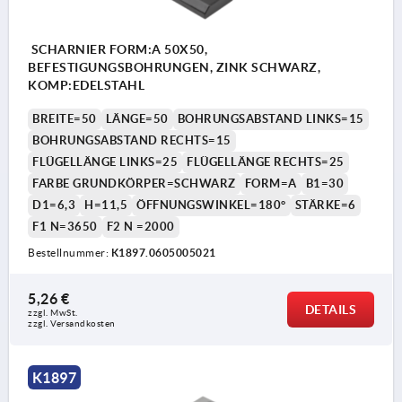
SCHARNIER FORM:A 50X50,
BEFESTIGUNGSBOHRUNGEN, ZINK SCHWARZ,
KOMP:EDELSTAHL
BREITE=50
LÄNGE=50
BOHRUNGSABSTAND LINKS=15
BOHRUNGSABSTAND RECHTS=15
FLÜGELLÄNGE LINKS=25
FLÜGELLÄNGE RECHTS=25
FARBE GRUNDKÖRPER=SCHWARZ
FORM=A
B1=30
D1=6,3
H=11,5
ÖFFNUNGSWINKEL=180°
STÄRKE=6
F1 N=3650
F2 N =2000
Bestellnummer:
K1897.0605005021
5,26 €
DETAILS
zzgl. MwSt.
zzgl. Versandkosten
K1897