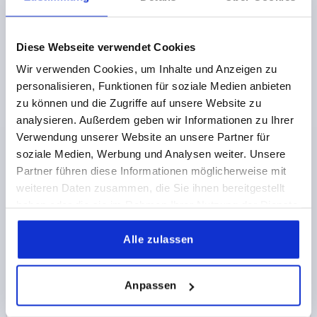
Bestellnummer:
K1897.0607605021
6,03 €
Diese Webseite verwendet Cookies
DETAILS
zzgl. MwSt.
zzgl. Versandkosten
Wir verwenden Cookies, um Inhalte und Anzeigen zu
personalisieren, Funktionen für soziale Medien anbieten
K1897
zu können und die Zugriffe auf unsere Website zu
analysieren. Außerdem geben wir Informationen zu Ihrer
Verwendung unserer Website an unsere Partner für
soziale Medien, Werbung und Analysen weiter. Unsere
Partner führen diese Informationen möglicherweise mit
weiteren Daten zusammen, die Sie ihnen bereitgestellt
haben oder die sie im Rahmen Ihrer Nutzung der Dienste
SCHARNIER FORM:A 63X50,
gesammelt haben.
BEFESTIGUNGSBOHRUNGEN, ZINK VERCHROMT,
Alle zulassen
KOMP:EDELSTAHL
BREITE=50
LÄNGE=63
BOHRUNGSABSTAND LINKS=15
Anpassen
BOHRUNGSABSTAND RECHTS=28
FLÜGELLÄNGE LINKS=25
FLÜGELLÄNGE RECHTS=38