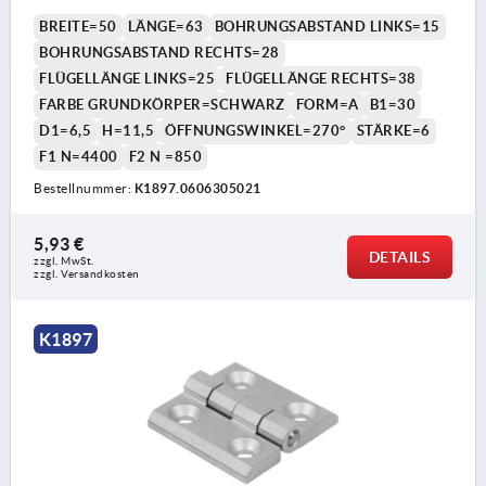
BREITE=50
LÄNGE=63
BOHRUNGSABSTAND LINKS=15
BOHRUNGSABSTAND RECHTS=28
FLÜGELLÄNGE LINKS=25
FLÜGELLÄNGE RECHTS=38
FARBE GRUNDKÖRPER=SCHWARZ
FORM=A
B1=30
D1=6,5
H=11,5
ÖFFNUNGSWINKEL=270°
STÄRKE=6
F1 N=4400
F2 N =850
Bestellnummer:
K1897.0606305021
5,93 €
DETAILS
zzgl. MwSt.
zzgl. Versandkosten
K1897