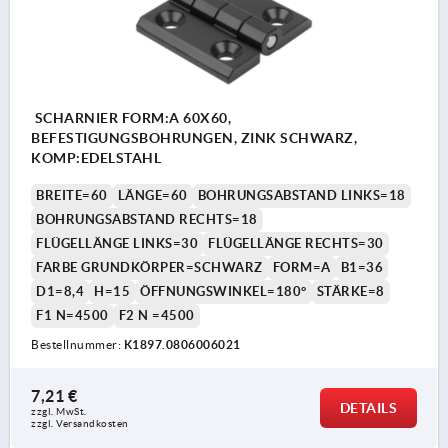
SCHARNIER FORM:A 60X60,
BEFESTIGUNGSBOHRUNGEN, ZINK SCHWARZ,
KOMP:EDELSTAHL
BREITE=60
LÄNGE=60
BOHRUNGSABSTAND LINKS=18
BOHRUNGSABSTAND RECHTS=18
FLÜGELLÄNGE LINKS=30
FLÜGELLÄNGE RECHTS=30
FARBE GRUNDKÖRPER=SCHWARZ
FORM=A
B1=36
D1=8,4
H=15
ÖFFNUNGSWINKEL=180°
STÄRKE=8
F1 N=4500
F2 N =4500
Bestellnummer:
K1897.0806006021
7,21 €
DETAILS
zzgl. MwSt.
zzgl. Versandkosten