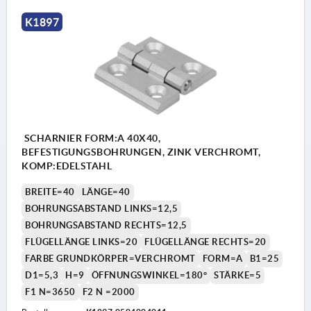
K1897
SCHARNIER FORM:A 40X40,
BEFESTIGUNGSBOHRUNGEN, ZINK VERCHROMT,
KOMP:EDELSTAHL
BREITE=40
LÄNGE=40
BOHRUNGSABSTAND LINKS=12,5
BOHRUNGSABSTAND RECHTS=12,5
FLÜGELLÄNGE LINKS=20
FLÜGELLÄNGE RECHTS=20
FARBE GRUNDKÖRPER=VERCHROMT
FORM=A
B1=25
D1=5,3
H=9
ÖFFNUNGSWINKEL=180°
STÄRKE=5
F1 N=3650
F2 N =2000