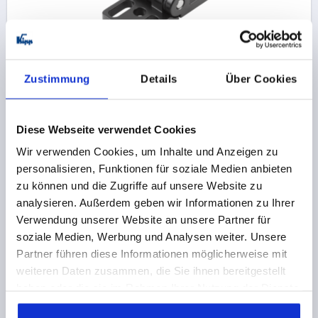
SCHARNIER MIT LANGLOCH 80X40, ZINK SCHWARZ
Zustimmung
Details
Über Cookies
PULVERBESCHICHTET, KOMP:EDELSTAHL
FÜHRUNGSNASEN FÜR NUT=10
LÄNGE=80
BREITE=40
F1 N=1200
F2 N =500
Diese Webseite verwendet Cookies
Bestellnummer:
K0441.40202010
Wir verwenden Cookies, um Inhalte und Anzeigen zu
personalisieren, Funktionen für soziale Medien anbieten
10,30 €
zu können und die Zugriffe auf unsere Website zu
DETAILS
zzgl. MwSt.
analysieren. Außerdem geben wir Informationen zu Ihrer
zzgl. Versandkosten
Verwendung unserer Website an unsere Partner für
soziale Medien, Werbung und Analysen weiter. Unsere
Partner führen diese Informationen möglicherweise mit
PRODUKTDETAILS
weiteren Daten zusammen, die Sie ihnen bereitgestellt
haben oder die sie im Rahmen Ihrer Nutzung der Dienste
CAD
gesammelt haben.