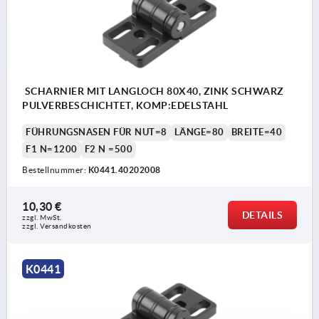
SCHARNIER MIT LANGLOCH 80X40, ZINK SCHWARZ
PULVERBESCHICHTET, KOMP:EDELSTAHL
FÜHRUNGSNASEN FÜR NUT=8
LÄNGE=80
BREITE=40
F1 N=1200
F2 N =500
Bestellnummer:
K0441.40202008
10,30 €
DETAILS
zzgl. MwSt.
zzgl. Versandkosten
K0441