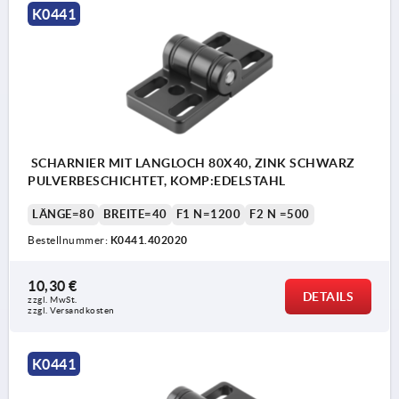
K0441
SCHARNIER MIT LANGLOCH 80X40, ZINK SCHWARZ
PULVERBESCHICHTET, KOMP:EDELSTAHL
LÄNGE=80
BREITE=40
F1 N=1200
F2 N =500
Bestellnummer:
K0441.402020
10,30 €
DETAILS
zzgl. MwSt.
zzgl. Versandkosten
K0441