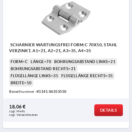
SCHARNIER WARTUNGSFREI FORM:C 70X50, STAHL
VERZINKT, A1=21, A2=21, A3=35, A4=35
FORM=C
LÄNGE=70
BOHRUNGSABSTAND LINKS=21
BOHRUNGSABSTAND RECHTS=21
FLÜGELLÄNGE LINKS=35
FLÜGELLÄNGE RECHTS=35
BREITE=50
Bestellnummer:
K1141.06353550
18,06 €
DETAILS
zzgl. MwSt.
zzgl. Versandkosten