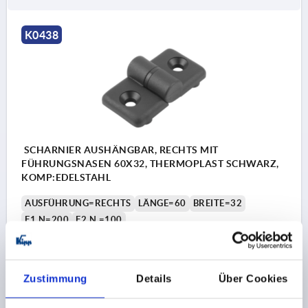
K0438
SCHARNIER AUSHÄNGBAR, RECHTS MIT
FÜHRUNGSNASEN 60X32, THERMOPLAST SCHWARZ,
KOMP:EDELSTAHL
AUSFÜHRUNG=RECHTS
LÄNGE=60
BREITE=32
F1 N=200
F2 N =100
Bestellnummer:
K0438.2322020
5,25 €
Zustimmung
Details
Über Cookies
DETAILS
zzgl. MwSt.
zzgl. Versandkosten