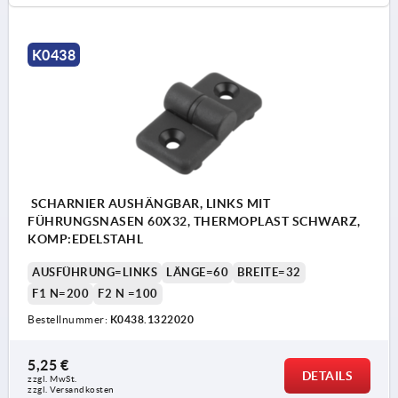
K0438
SCHARNIER AUSHÄNGBAR, LINKS MIT
FÜHRUNGSNASEN 60X32, THERMOPLAST SCHWARZ,
KOMP:EDELSTAHL
AUSFÜHRUNG=LINKS
LÄNGE=60
BREITE=32
F1 N=200
F2 N =100
Bestellnummer:
K0438.1322020
5,25 €
DETAILS
zzgl. MwSt.
zzgl. Versandkosten